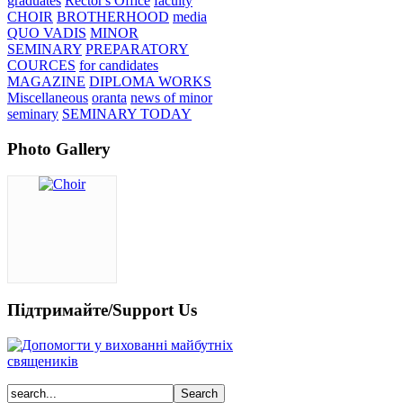
graduates
Rector's Office
faculty
CHOIR
BROTHERHOOD
media
QUO VADIS
MINOR
SEMINARY
PREPARATORY
COURCES
for candidates
MAGAZINE
DIPLOMA WORKS
Miscellaneous
oranta
news of minor
seminary
SEMINARY TODAY
Photo Gallery
Підтримайте/Support Us