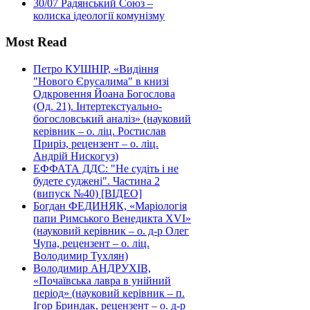
30/07
Радянський Союз –
колиска ідеології комунізму
Most Read
Петро КУШНІР, «Видіння
"Нового Єрусалима" в книзі
Одкровення Йоана Богослова
(Од. 21). Інтертекстуально-
богословський аналіз» (науковий
керівник – о. ліц. Ростислав
Приріз, рецензент – о. ліц.
Андрій Нискогуз)
ЕФФАТА ДДС: "Не судіть і не
будете суджені". Частина 2
(випуск №40) [ВІДЕО]
Богдан ФЕДИНЯК, «Маріологія
папи Римського Венедикта XVI»
(науковий керівник – о. д-р Олег
Чупа, рецензент – о. ліц.
Володимир Тухлян)
Володимир АНДРУХІВ,
«Почаївська лавра в унійний
період» (науковий керівник – п.
Ігор Бриндак, рецензент – о. д-р