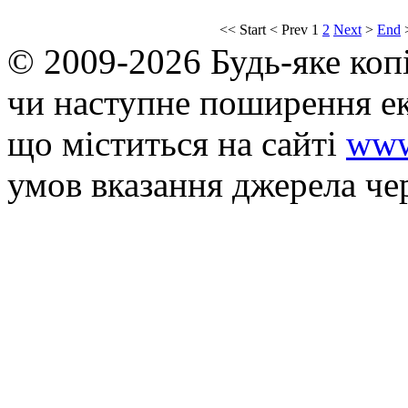
<<
Start
<
Prev
1
2
Next
>
End
© 2009-2026 Будь-яке коп
чи наступне поширення ек
що мiститься на сайті
www
умов вказання джерела че