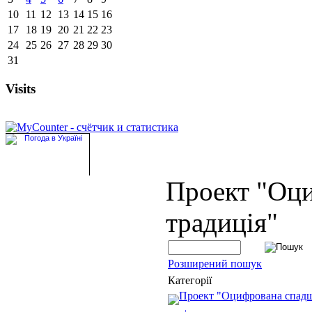
10
11
12
13
14
15
16
17
18
19
20
21
22
23
24
25
26
27
28
29
30
31
Visits
Проект "Оц
традиція"
Розширений пошук
Категорії
Проект "Оцифрована спад