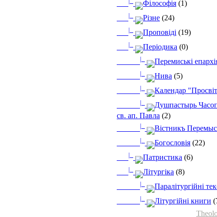
|_
Філософія
(1)
|_
Різне
(24)
|_
Проповіді
(19)
|_
Періодика
(0)
|_
Перемиські епархі
|_
Нива
(5)
|_
Календар "Просві
|_
Душпастырь Часоп
св. ап. Павла
(2)
|_
Вістникъ Перемыс
|_
Богословія
(22)
|_
Патристика
(6)
|_
Літургіка
(8)
|_
Паралітургійні те
|_
Літургійні книги
(
Theolo