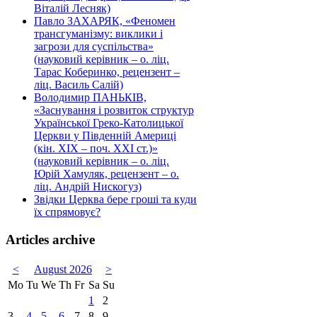
Віталій Лесняк)
Павло ЗАХАРЯК, «Феномен
трансгуманізму: виклики і
загрози для суспільства»
(науковий керівник – о. ліц.
Тарас Коберинко, рецензент –
ліц. Василь Салій)
Володимир ПАНЬКІВ,
«Заснування і розвиток структур
Української Греко-Католицької
Церкви у Південній Америці
(кін. ХІХ – поч. ХХІ ст.)»
(науковий керівник – о. ліц.
Юрій Хамуляк, рецензент – о.
ліц. Андрій Нискогуз)
Звідки Церква бере гроші та куди
їх спрямовує?
Articles archive
<
August 2026
>
Mo
Tu
We
Th
Fr
Sa
Su
1
2
3
4
5
6
7
8
9