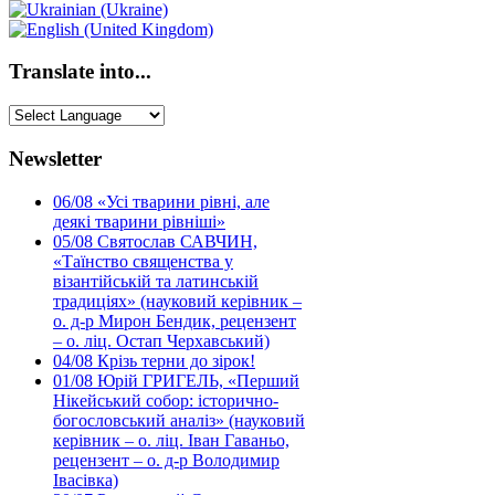
Translate into...
Newsletter
06/08
«Усі тварини рівні, але
деякі тварини рівніші»
05/08
Святослав САВЧИН,
«Таїнство священства у
візантійській та латинській
традиціях» (науковий керівник –
о. д-р Мирон Бендик, рецензент
– о. ліц. Остап Черхавський)
04/08
Крізь терни до зірок!
01/08
Юрій ГРИГЕЛЬ, «Перший
Нікейський собор: історично-
богословський аналіз» (науковий
керівник – о. ліц. Іван Гаваньо,
рецензент – о. д-р Володимир
Івасівка)