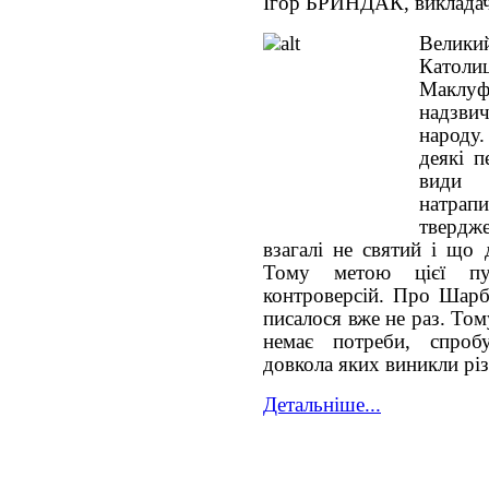
Ігор БРИНДАК, виклада
Велики
Католи
Маклу
надзви
народу
деякі п
види 
натра
тверд
взагалі не святий і що
Тому метою цієї пуб
контроверсій. Про Шар
писалося вже не раз. То
немає потреби, спроб
довкола яких виникли рі
Детальніше...