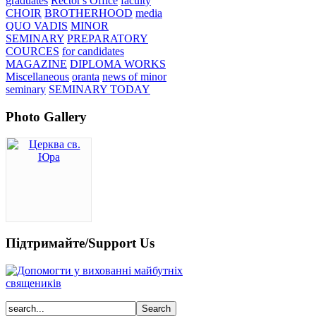
graduates
Rector's Office
faculty
CHOIR
BROTHERHOOD
media
QUO VADIS
MINOR
SEMINARY
PREPARATORY
COURCES
for candidates
MAGAZINE
DIPLOMA WORKS
Miscellaneous
oranta
news of minor
seminary
SEMINARY TODAY
Photo Gallery
Підтримайте/Support Us