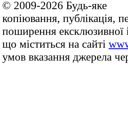
© 2009-2026 Будь-яке
копiювання, публiкацiя, п
поширення ексклюзивної 
що мiститься на сайті
www
умов вказання джерела че