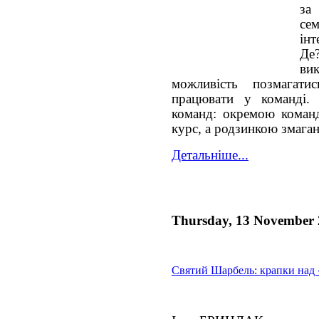
за
с
ін
Де
ви
можливість позмагати
працювати у команді.
команд: окремою коман
курс, а родзинкою змаган
Детальніше...
Thursday, 13 November
Святий Шарбель: крапки над 