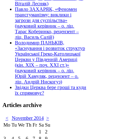
Віталій Лесняк)
Павло ЗАХАРЯК, «Феномен
трансгуманізму: виклики і
загрози для суспільства»
(науковий керівник – о. ліц.
Тарас Коберинко, рецензент –
ліц. Василь Салій)
Володимир ПАНЬКІВ,
«Заснування і розвиток структур
Української Греко-Католицької
Церкви у Південній Америці
(кін. ХІХ – поч. ХХІ ст.)»
(науковий керівник – о. ліц.
Юрій Хамуляк, рецензент – о.
ліц. Андрій Нискогуз)
Звідки Церква бере гроші та куди
їх спрямовує?
Articles archive
<
November 2014
>
Mo
Tu
We
Th
Fr
Sa
Su
1
2
3
4
5
6
7
8
9