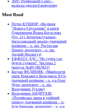
30/07
Радянський Союз –
колиска ідеології комунізму
Most Read
Петро КУШНІР, «Видіння
"Нового Єрусалима" в книзі
Одкровення Йоана Богослова
(Од. 21). Інтертекстуально-
богословський аналіз» (науковий
керівник – о. ліц. Ростислав
Приріз, рецензент – о. ліц.
Андрій Нискогуз)
ЕФФАТА ДДС: "Не судіть і не
будете суджені". Частина 2
(випуск №40) [ВІДЕО]
Богдан ФЕДИНЯК, «Маріологія
папи Римського Венедикта XVI»
(науковий керівник – о. д-р Олег
Чупа, рецензент – о. ліц.
Володимир Тухлян)
Володимир АНДРУХІВ,
«Почаївська лавра в унійний
період» (науковий керівник – п.
Ігор Бриндак, рецензент – о. д-р