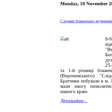
Monday, 10 November 2
Слідами блаженних мученик
8-
ві
"В
Бо
ду
25-
та 1-й річниці блажен
(Вороновського) "Слі
Братчики побували в м. Л
мали змогу помолитис
нашого краю.
Детальніше...