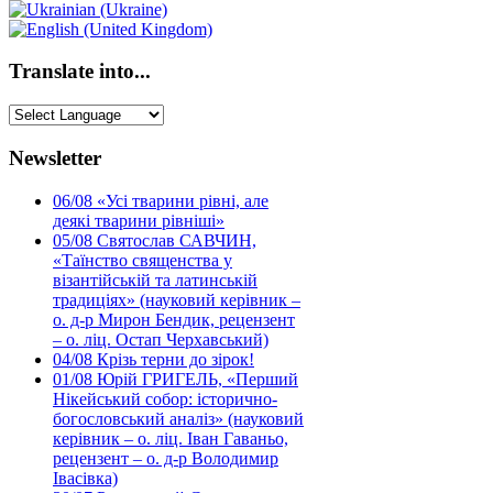
Translate into...
Newsletter
06/08
«Усі тварини рівні, але
деякі тварини рівніші»
05/08
Святослав САВЧИН,
«Таїнство священства у
візантійській та латинській
традиціях» (науковий керівник –
о. д-р Мирон Бендик, рецензент
– о. ліц. Остап Черхавський)
04/08
Крізь терни до зірок!
01/08
Юрій ГРИГЕЛЬ, «Перший
Нікейський собор: історично-
богословський аналіз» (науковий
керівник – о. ліц. Іван Гаваньо,
рецензент – о. д-р Володимир
Івасівка)