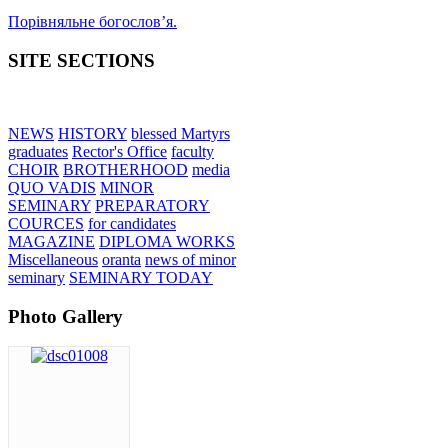
Порівняльне богословʼя.
SITE SECTIONS
NEWS
HISTORY
blessed Martyrs
graduates
Rector's Office
faculty
CHOIR
BROTHERHOOD
media
QUO VADIS
MINOR
SEMINARY
PREPARATORY
COURCES
for candidates
MAGAZINE
DIPLOMA WORKS
Miscellaneous
oranta
news of minor
seminary
SEMINARY TODAY
Photo Gallery