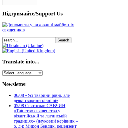
Підтримайте/Support Us
Translate into...
Newsletter
06/08
«Усі тварини рівні, але
деякі тварини рівніші»
05/08
Святослав САВЧИН,
«Таїнство священства у
візантійській та латинській
традиціях» (науковий керівник –
о. д-р Мирон Бендик, рецензент