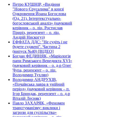
Петро КУШНІР, «Видіння
"Нового Єрусалима" в книзі
Одкровення Йоана Богослова
(Од. 21). Інтертекстуально-
богословський аналіз» (науковий
керівник – о. ліц. Ростислав
Приріз, рецензент – о. ліц.
Андрій Нискогуз)
ЕФФАТА ДДС: "Не судіть і не
будете суджені". Частина 2
(випуск №40) [ВІДЕО]
Богдан ФЕДИНЯК, «Маріологія
папи Римського Венедикта XVI»
(науковий керівник – о. д-р Олег
Чупа, рецензент – о. ліц.
Володимир Тухлян)
Володимир АНДРУХІВ,
«Почаївська лавра в унійний
період» (науковий керівник – п.
Ігор Бриндак, рецензент – о. д-р
Віталій Лесняк)
Павло ЗАХАРЯК, «Феномен
трансгуманізму: виклики і
загрози для суспільства»