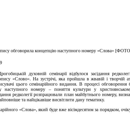
сопису обговорила концепцію наступного номеру «Слова» [ФОТО
49
рогобицькій духовній семінарії відбулося засідання редколегі
опису «Слово». На зустрічі, яка пройшла в жвавій і творчій а
исувачі цього семінарійного видання. В процесі обговорення 
у наступного номеру – поняття культури у християнськом
ідання редколегії розпрацювали план майбутнього номеру, визн
айповніше та найцікавіше висвітлити дану тематику.
нарійного «Слова», який буде вже вісімдесятим за порядком, очік