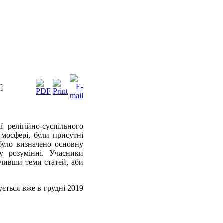
]
ї релігійно-суспільного
тмосфері, були присутні
було визначено основну
у розумінні. Учасники
ачивши теми статей, аби
ується вже в грудні 2019