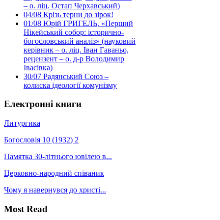
– о. ліц. Остап Черхавський)
04/08
Крізь терни до зірок!
01/08
Юрій ГРИГЕЛЬ, «Перший
Нікейський собор: історично-
богословський аналіз» (науковий
керівник – о. ліц. Іван Гаваньо,
рецензент – о. д-р Володимир
Івасівка)
30/07
Радянський Союз –
колиска ідеології комунізму
Електронні книги
Литургика
Богословія 10 (1932) 2
Памятка 30-літнього ювілею в...
Церковно-народний співаник
Чому я навернувся до христі...
Most Read