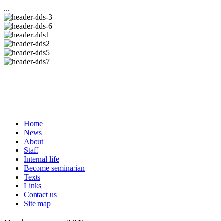
...
Home
News
About
Staff
Internal life
Become seminarian
Texts
Links
Contact us
Site map