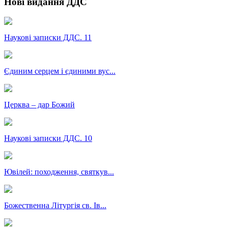
Нові видання ДДС
Наукові записки ДДС. 11
Єдиним серцем і єдиними вус...
Церква – дар Божий
Наукові записки ДДС. 10
Ювілей: походження, святкув...
Божественна Літургія св. Ів...