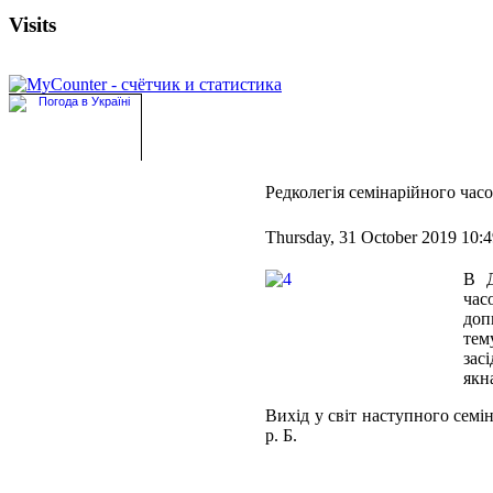
Visits
Редколегія семінарійного ча
Thursday, 31 October 2019 10:
В Д
час
доп
тем
зас
якн
Вихід у світ наступного семі
р. Б.