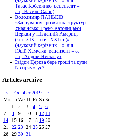
(науковий керівник – о. ліц.
Тарас Коберинко, рецензент –
ліц. Василь Салій)
Володимир ПАНЬКІВ,
«Заснування і розвиток структур
Української Греко-Католицької
Церкви у Південній Америці
(кін. ХІХ – поч. ХХІ ст.)»
(науковий керівник – о. ліц.
Юрій Хамуляк, рецензент – о.
ліц. Андрій Нискогуз)
Звідки Церква бере гроші та куди
їх спрямовує?
Articles archive
<
October 2019
>
Mo
Tu
We
Th
Fr
Sa
Su
1
2
3
4
5
6
7
8
9
10
11
12
13
14
15
16
17
18
19
20
21
22
23
24
25
26
27
28
29
30
31