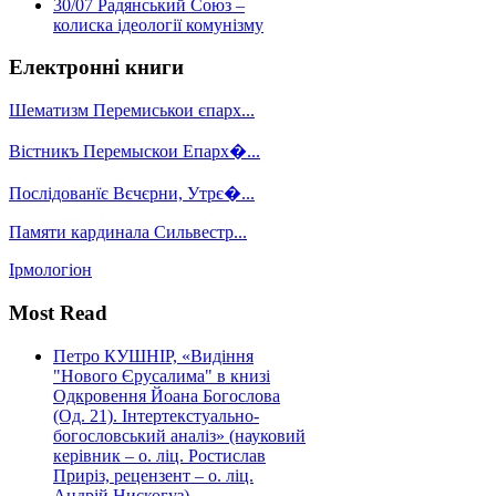
30/07
Радянський Союз –
колиска ідеології комунізму
Електронні книги
Шематизм Перемиськои єпарх...
Вістникъ Перемыскои Епарх�...
Послідованїє Вєчєрни, Утрє�...
Памяти кардинала Сильвестр...
Ірмологіон
Most Read
Петро КУШНІР, «Видіння
"Нового Єрусалима" в книзі
Одкровення Йоана Богослова
(Од. 21). Інтертекстуально-
богословський аналіз» (науковий
керівник – о. ліц. Ростислав
Приріз, рецензент – о. ліц.
Андрій Нискогуз)