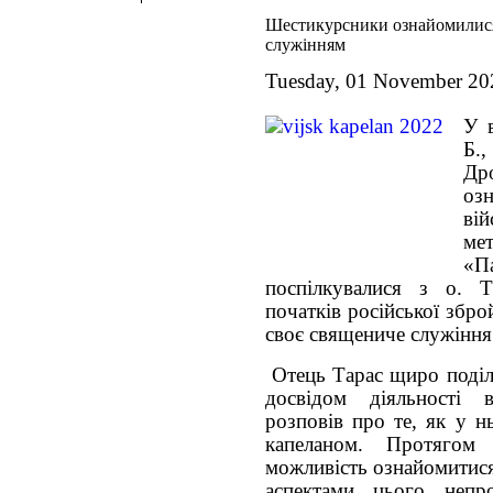
Шестикурсники ознайомилися
служінням
Tuesday, 01 November 20
У в
Б.
Дро
оз
вій
ме
«П
поспілкувалися з о. 
початків російської збро
своє священиче служіння 
Отець Тарас щиро поділи
досвідом діяльності в
розповів про те, як у н
капеланом. Протягом 
можливість ознайомитися
аспектами цього непро