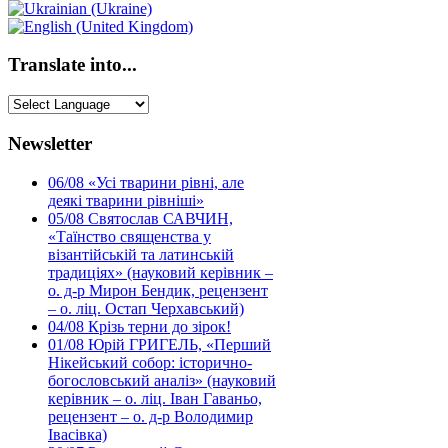
Translate into...
Newsletter
06/08
«Усі тварини рівні, але
деякі тварини рівніші»
05/08
Святослав САВЧИН,
«Таїнство священства у
візантійській та латинській
традиціях» (науковий керівник –
о. д-р Мирон Бендик, рецензент
– о. ліц. Остап Черхавський)
04/08
Крізь терни до зірок!
01/08
Юрій ГРИГЕЛЬ, «Перший
Нікейський собор: історично-
богословський аналіз» (науковий
керівник – о. ліц. Іван Гаваньо,
рецензент – о. д-р Володимир
Івасівка)