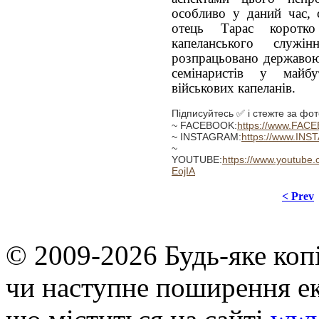
особливо у даний час, с
отець Тарас коротк
капеланського служ
розпрацьовано державою
семінаристів у майб
військових капеланів.
Підписуйтесь ✅ і стежте за фот
~ FACEBOOK:
https://www.FAC
~ INSTAGRAM:
https://www.INS
~
YOUTUBE:
https://www.youtu
EojIA
< Prev
© 2009-2026 Будь-яке коп
чи наступне поширення ек