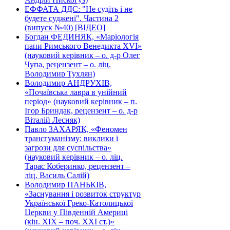
ЕФФАТА ДДС: "Не судіть і не
будете суджені". Частина 2
(випуск №40) [ВІДЕО]
Богдан ФЕДИНЯК, «Маріологія
папи Римського Венедикта XVI»
(науковий керівник – о. д-р Олег
Чупа, рецензент – о. ліц.
Володимир Тухлян)
Володимир АНДРУХІВ,
«Почаївська лавра в унійний
період» (науковий керівник – п.
Ігор Бриндак, рецензент – о. д-р
Віталій Лесняк)
Павло ЗАХАРЯК, «Феномен
трансгуманізму: виклики і
загрози для суспільства»
(науковий керівник – о. ліц.
Тарас Коберинко, рецензент –
ліц. Василь Салій)
Володимир ПАНЬКІВ,
«Заснування і розвиток структур
Української Греко-Католицької
Церкви у Південній Америці
(кін. ХІХ – поч. ХХІ ст.)»