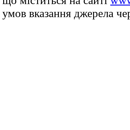
що мiститься на сайті
www
умов вказання джерела че