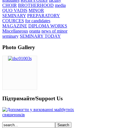
graduates
Rector's Office
faculty
CHOIR
BROTHERHOOD
media
QUO VADIS
MINOR
SEMINARY
PREPARATORY
COURCES
for candidates
MAGAZINE
DIPLOMA WORKS
Miscellaneous
oranta
news of minor
seminary
SEMINARY TODAY
Photo Gallery
Підтримайте/Support Us