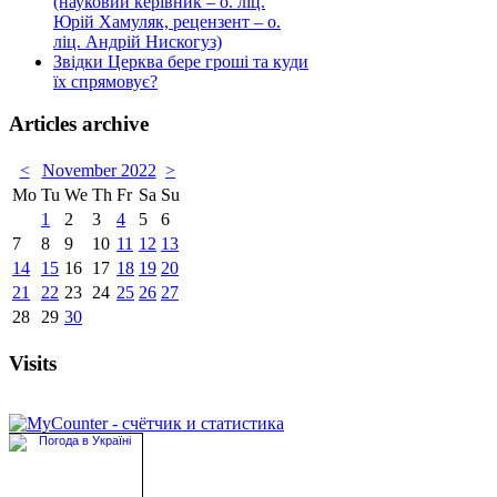
(науковий керівник – о. ліц.
Юрій Хамуляк, рецензент – о.
ліц. Андрій Нискогуз)
Звідки Церква бере гроші та куди
їх спрямовує?
Articles archive
<
November 2022
>
Mo
Tu
We
Th
Fr
Sa
Su
1
2
3
4
5
6
7
8
9
10
11
12
13
14
15
16
17
18
19
20
21
22
23
24
25
26
27
28
29
30
Visits