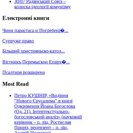
30/07
Радянський Союз –
колиска ідеології комунізму
Електронні книги
Чини парастаса и Погребенї�...
Супруже право
Більший християньско-катол...
Вістникъ Перемыскои Епарх�...
Псалтиря розширена
Most Read
Петро КУШНІР, «Видіння
"Нового Єрусалима" в книзі
Одкровення Йоана Богослова
(Од. 21). Інтертекстуально-
богословський аналіз» (науковий
керівник – о. ліц. Ростислав
Приріз, рецензент – о. ліц.
Андрій Нискогуз)