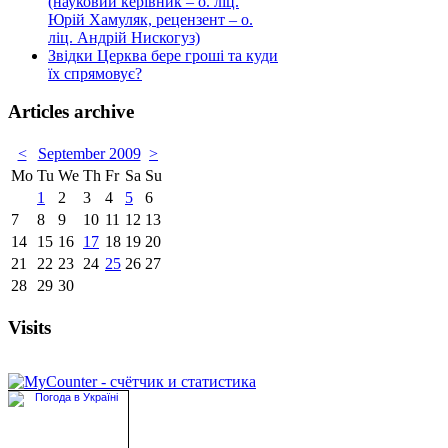
(науковий керівник – о. ліц.
Юрій Хамуляк, рецензент – о.
ліц. Андрій Нискогуз)
Звідки Церква бере гроші та куди
їх спрямовує?
Articles archive
<
September 2009
>
Mo
Tu
We
Th
Fr
Sa
Su
1
2
3
4
5
6
7
8
9
10
11
12
13
14
15
16
17
18
19
20
21
22
23
24
25
26
27
28
29
30
Visits