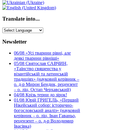
Translate into...
Newsletter
06/08
«Усі тварини рівні, але
деякі тварини рівніші»
05/08
Святослав САВЧИН,
«Таїнство священства у
візантійській та латинській
традиціях» (науковий керівник –
о. д-р Мирон Бендик, рецензент
– о. ліц. Остап Черхавський)
04/08
Крізь терни до зірок!
01/08
Юрій ГРИГЕЛЬ, «Перший
Нікейський собор: історично-
богословський аналіз» (науковий
керівник – о. ліц. Іван Гаваньо,
рецензент – о. д-р Володимир
Івасівка)