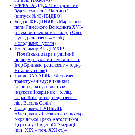
ЕФФАТА ДДС: "Не судіть і не
будете суджені". Частина 2
(випуск №40) [ВІДЕО]
Богдан ФЕДИНЯК, «Маріологія
папи Римського Венедикта XVI»
(науковий керівник – о. д-р Олег
Чупа, рецензент – о. ліц.
Володимир Тухлян)
Володимир АНДРУХІВ,
«Почаївська лавра в унійний
період» (науковий керівник – п.
Ігор Бриндак, рецензент – о. д-р
Віталій Лесняк)
Павло ЗАХАРЯК, «Феномен
трансгуманізму: виклики і
загрози для суспільства»
(науковий керівник – о. ліц.
Тарас Коберинко, рецензент –
ліц. Василь Салій)
Володимир ПАНЬКІВ,
«Заснування і розвиток структур
Української Греко-Католицької
Церкви у Південній Америці
(кін. ХІХ – поч. ХХІ ст.)»