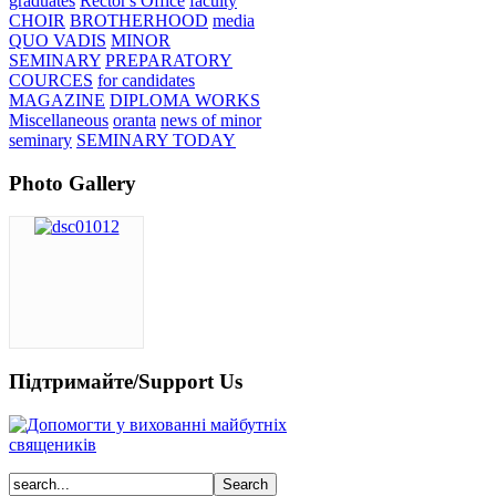
graduates
Rector's Office
faculty
CHOIR
BROTHERHOOD
media
QUO VADIS
MINOR
SEMINARY
PREPARATORY
COURCES
for candidates
MAGAZINE
DIPLOMA WORKS
Miscellaneous
oranta
news of minor
seminary
SEMINARY TODAY
Photo Gallery
Підтримайте/Support Us