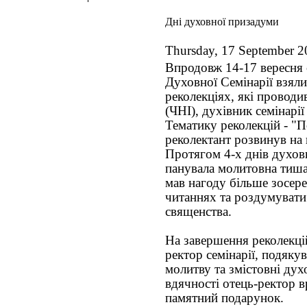
Дні духовної призадуми
Thursday, 17 September 2
Впродовж 14-17 вересня 
Духовної Семінарії взял
реколекціях, які провод
(ЧНІ), духівник семінарії
Тематику реколекцій - "По
реколектант розвинув на 
Протягом 4-х днів духовн
панувала молитовна тиша,
мав нагоду більше зосер
читаннях та роздумувати
священства.
На завершення реколекці
ректор семінарії, подяку
молитву та змістовні дух
вдячності отець-ректор 
памятний подарунок.