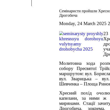
Семінаристи пройшли Хресн
Дрогобича
Monday, 24 March 2025 2
23
Хр
др
уча
Др
Молитовна хода розпо
собору Пресвятої Трій
маршрутом: вул. Борисла
вул. Зварицька – вул
Шевченка – Площа Ринок
Хресний похід очолюв
капелани, за ними ж 
мирянами. Стації зачит
Дрогобича, зокрема,