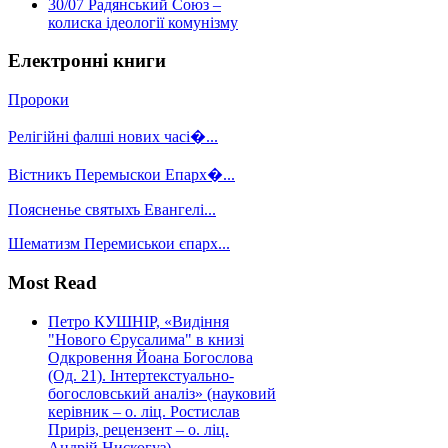
30/07
Радянський Союз –
колиска ідеології комунізму
Електронні книги
Пророки
Релігійні фалші нових часі�...
Вістникъ Перемыскои Епарх�...
Поясненье святыхъ Евангелі...
Шематизм Перемиськои єпарх...
Most Read
Петро КУШНІР, «Видіння
"Нового Єрусалима" в книзі
Одкровення Йоана Богослова
(Од. 21). Інтертекстуально-
богословський аналіз» (науковий
керівник – о. ліц. Ростислав
Приріз, рецензент – о. ліц.
Андрій Нискогуз)