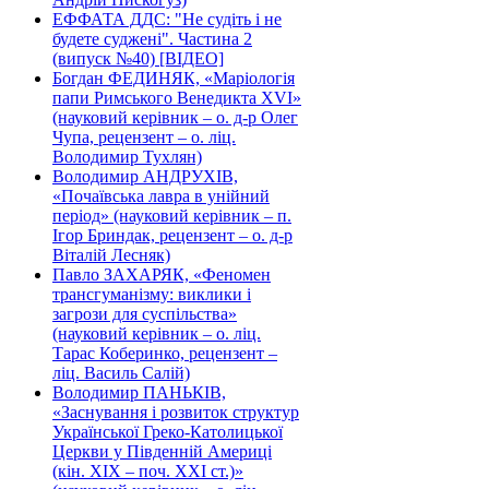
ЕФФАТА ДДС: "Не судіть і не
будете суджені". Частина 2
(випуск №40) [ВІДЕО]
Богдан ФЕДИНЯК, «Маріологія
папи Римського Венедикта XVI»
(науковий керівник – о. д-р Олег
Чупа, рецензент – о. ліц.
Володимир Тухлян)
Володимир АНДРУХІВ,
«Почаївська лавра в унійний
період» (науковий керівник – п.
Ігор Бриндак, рецензент – о. д-р
Віталій Лесняк)
Павло ЗАХАРЯК, «Феномен
трансгуманізму: виклики і
загрози для суспільства»
(науковий керівник – о. ліц.
Тарас Коберинко, рецензент –
ліц. Василь Салій)
Володимир ПАНЬКІВ,
«Заснування і розвиток структур
Української Греко-Католицької
Церкви у Південній Америці
(кін. ХІХ – поч. ХХІ ст.)»