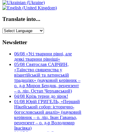
Translate into...
Newsletter
06/08
«Усі тварини рівні, але
деякі тварини рівніші»
05/08
Святослав САВЧИН,
«Таїнство священства у
візантійській та латинській
традиціях» (науковий керівник –
о. д-р Мирон Бендик, рецензент
– о. ліц. Остап Черхавський)
04/08
Крізь терни до зірок!
01/08
Юрій ГРИГЕЛЬ, «Перший
Нікейський собор: історично-
богословський аналіз» (науковий
керівник – о. ліц. Іван Гаваньо,
рецензент – о. д-р Володимир
Івасівка)