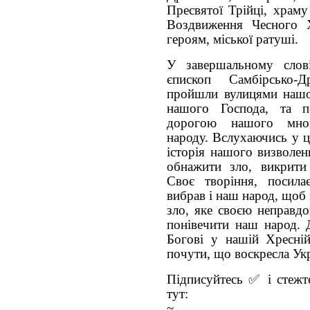
Пресвятої Трійці, храм
Воздвиження Чесного Х
героям, міської ратуші.
У завершальному слові
єпископ Самбірсько-
пройшли вулицями нашог
нашого Господа, та п
дорогою нашого много
народу. Вслухаючись у ц
історія нашого визволен
обнажити зло, викрити
Своє творіння, посил
вибрав і наш народ, щоб
зло, яке своєю неправдо
понівечити наш народ. 
Богові у нашій Хресній
почути, що воскресла Укр
Підписуйтесь ✅ і стежте
тут:
~ FA