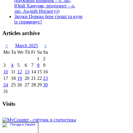
(науковий керівник – о. ліц.
Юрій Хамуляк, рецензент – о.
ліц. Андрій Нискогуз)
Звідки Церква бере гроші та куди
їх спрямовує?
Articles archive
<
March 2025
>
Mo
Tu
We
Th
Fr
Sa
Su
1
2
3
4
5
6
7
8
9
10
11
12
13
14
15
16
17
18
19
20
21
22
23
24
25
26
27
28
29
30
31
Visits