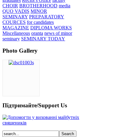
graduates
Rector's Office
faculty
CHOIR
BROTHERHOOD
media
QUO VADIS
MINOR
SEMINARY
PREPARATORY
COURCES
for candidates
MAGAZINE
DIPLOMA WORKS
Miscellaneous
oranta
news of minor
seminary
SEMINARY TODAY
Photo Gallery
Підтримайте/Support Us