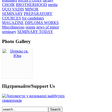
graduates
Rector's Office
faculty
CHOIR
BROTHERHOOD
media
QUO VADIS
MINOR
SEMINARY
PREPARATORY
COURCES
for candidates
MAGAZINE
DIPLOMA WORKS
Miscellaneous
oranta
news of minor
seminary
SEMINARY TODAY
Photo Gallery
Підтримайте/Support Us