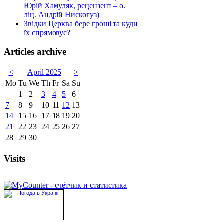
Юрій Хамуляк, рецензент – о.
ліц. Андрій Нискогуз)
Звідки Церква бере гроші та куди
їх спрямовує?
Articles archive
<
April 2025
>
Mo
Tu
We
Th
Fr
Sa
Su
1
2
3
4
5
6
7
8
9
10
11
12
13
14
15
16
17
18
19
20
21
22
23
24
25
26
27
28
29
30
Visits