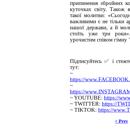
припинення збройних кон
куточках світу. Також в
такої молитви: «Сьогод
важливими є не тільки а
нашої держави, а й моли
стоїть уже три роки»
урочистим співом гімну 
Підписуйтесь ✅ і стежте
тут:
~ FA
https://www.FACEBOOK.c
~ INS
https://www.INSTAGRAM.
~ YOUTUBE:
https://w
~ TWITTER:
https://TW
~ TIKTOK:
https://www
< Prev