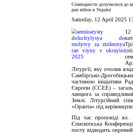
Семінаристи долучилися до м
ран війни в Україні
Saturday, 12 April 2025 1
12
ка
Трі
спі
се
Ар
Літургії, яку очолив вла
Самбірсько-Дрогобиць
частиною ініціативи Ра
Європи (CCEE) – загаль
ланцюга за справедливи
Землі. Літургійний спі
«Оранта» під керівництв
Під час проповіді вл.
Єпископська Конференц
посту відводить окремий