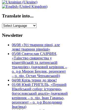
Translate into...
Newsletter
06/08
«Усі тварини рівні, але
деякі тварини рівніші»
05/08
Святослав САВЧИН,
«Таїнство священства у
візантійській та латинській
традиціях» (науковий керівник –
о. д-р Мирон Бендик, рецензент
– о. ліц. Остап Черхавський)
04/08
Крізь терни до зірок!
01/08
Юрій ГРИГЕЛЬ, «Перший
Нікейський собор: історично-
богословський аналіз» (науковий
керівник – о. ліц. Іван Гаваньо,
рецензент – о. д-р Володимир
Івасівка)