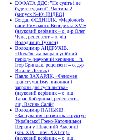
ЕФФАТА ДДС: "Не судіть і не
будете суджені". Частина 2
(випуск №40) [ВІДЕО]
Богдан ФЕДИНЯК, «Маріологія
папи Римського Венедикта XVI»
(науковий керівник – о. д-р Олег
Чупа, рецензент – о. ліц.
Володимир Тухлян)
Володимир АНДРУХІВ,
«Почаївська лавра в унійний
період» (науковий керівник – п.
Ігор Бриндак, рецензент – о. д-р
Віталій Лесняк)
Павло ЗАХАРЯК, «Феномен
трансгуманізму: виклики і
загрози для суспільства»
(науковий керівник – о. ліц.
Тарас Коберинко, рецензент –
ліц. Василь Салій)
Володимир ПАНЬКІВ,
«Заснування і розвиток структур
Української Греко-Католицької
Церкви у Південній Америці
(кін. ХІХ – поч. ХХІ ст.)»
(науковий керівник – о. ліц.