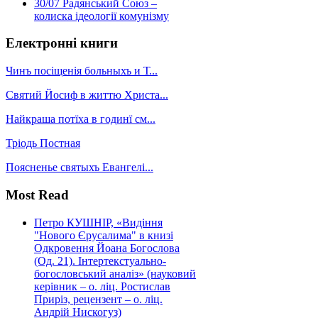
30/07
Радянський Союз –
колиска ідеології комунізму
Електронні книги
Чинъ посіщенія больныхъ и Т...
Святий Йосиф в життю Христа...
Найкраша потїха в годинї см...
Тріодь Постная
Поясненье святыхъ Евангелі...
Most Read
Петро КУШНІР, «Видіння
"Нового Єрусалима" в книзі
Одкровення Йоана Богослова
(Од. 21). Інтертекстуально-
богословський аналіз» (науковий
керівник – о. ліц. Ростислав
Приріз, рецензент – о. ліц.
Андрій Нискогуз)