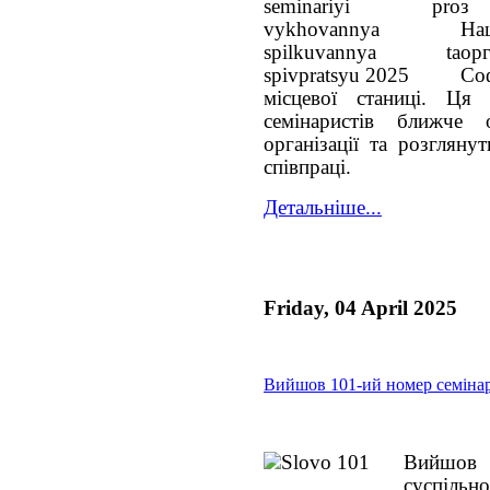
з 
На
ор
Со
місцевої станиці. Ця
семінаристів ближче 
організації та розгляну
співпраці.
Детальніше...
Friday, 04 April 2025
Вийшов 101-ий номер семіна
Вийшов 
суспільн