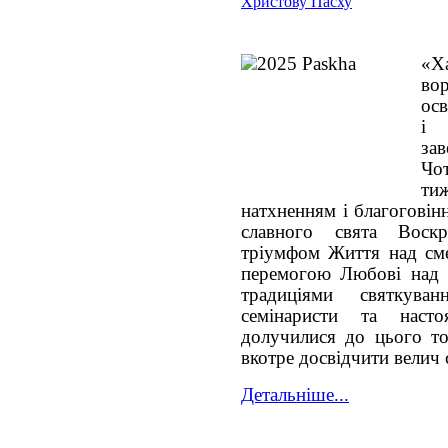
Христову Пасху
«Ха
вор
осв
і 
з
Чо
ти
натхненням і благоговін
славного свята Воск
тріумфом Життя над сме
перемогою Любові над з
традиціями святкув
семінаристи та наст
долучилися до цього то
вкотре досвідчити велич 
Детальніше...