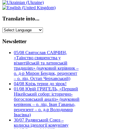
Translate into...
Newsletter
05/08
Святослав САВЧИН,
«Таїнство священства у
візантійській та латинській
традиціях» (науковий керівник –
о. д-р Мирон Бендик, рецензент
– о. ліц. Остап Черхавський)
04/08
Крізь терни до зірок!
01/08
Юрій ГРИГЕЛЬ, «Перший
Нікейський собор: історично-
богословський аналіз» (науковий
керівник – о. ліц. Іван Гаваньо,
рецензент – о. д-р Володимир
Івасівка)
30/07
Радянський Союз –
колиска ідеології комунізму