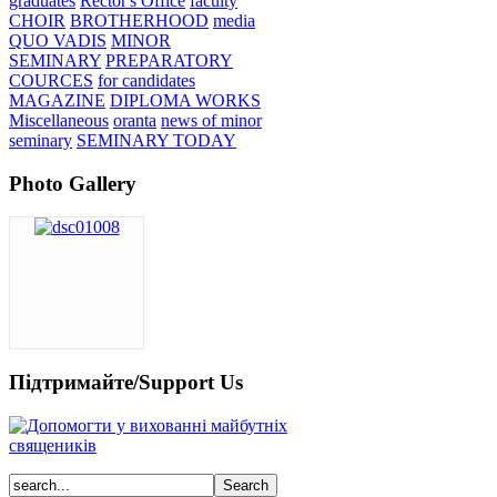
graduates
Rector's Office
faculty
CHOIR
BROTHERHOOD
media
QUO VADIS
MINOR
SEMINARY
PREPARATORY
COURCES
for candidates
MAGAZINE
DIPLOMA WORKS
Miscellaneous
oranta
news of minor
seminary
SEMINARY TODAY
Photo Gallery
Підтримайте/Support Us