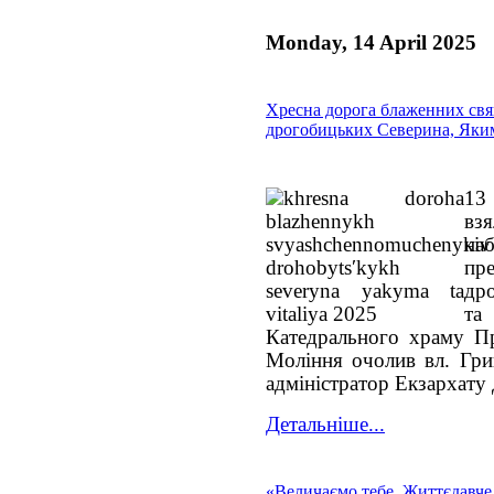
Monday, 14 April 2025
Хресна дорога блаженних св
дрогобицьких Северина, Яким
13 
вз
на
пр
др
та
Катедрального храму Пр
Моління очолив вл. Гри
адміністратор Екзархату 
Детальніше...
«Величаємо тебе, Життєдавче 