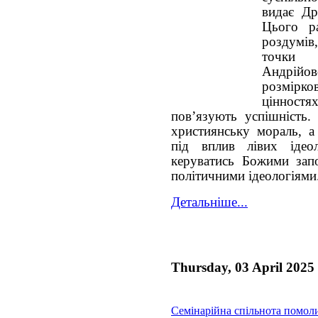
видає Др
Цього р
роздумів,
точки
Андрійов
розмірк
ціннос
повʼязують успішність.
християнську мораль, а
під вплив лівих ідео
керуватись Божими запо
політичними ідеологіями
Детальніше...
Thursday, 03 April 2025
Семінарійна спільнота помол