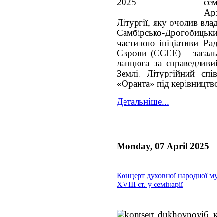
се
Ар
Літургії, яку очолив вла
Самбірсько-Дрогобиць
частиною ініціативи Ра
Європи (CCEE) – загаль
ланцюга за справедливи
Землі. Літургійний спі
«Оранта» під керівництв
Детальніше...
Monday, 07 April 2025
Концерт духовної народної м
XVIII ст. у семінарії
6 к