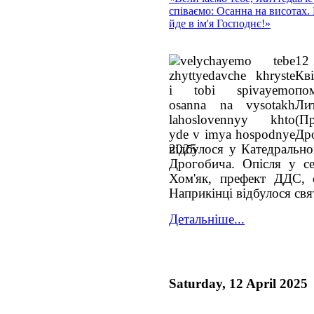
співаємо: Осанна на висотах.
йде в ім'я Господнє!»
12 
Кв
по
Ли
(П
Др
відбулося у Катедрально
Дрогобича. Опісля у се
Хом'як, префект ДДС, 
Наприкінці відбулося св
Детальніше...
Saturday, 12 April 2025