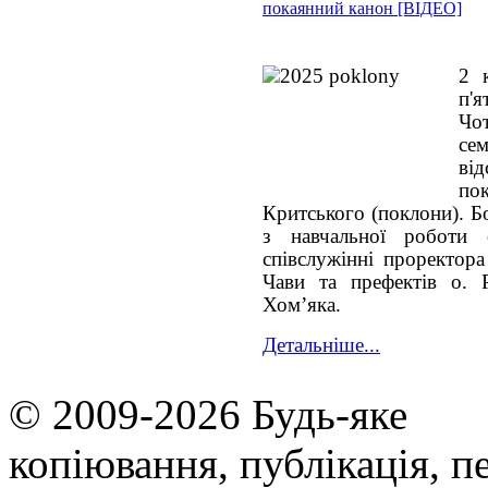
покаянний канон [ВІДЕО]
2 
п'
Ч
се
ві
по
Критського (поклони). Б
з навчальної роботи
співслужінні проректора
Чави та префектів о. 
Хом’яка.
Детальніше...
© 2009-2026 Будь-яке
копiювання, публiкацiя, п