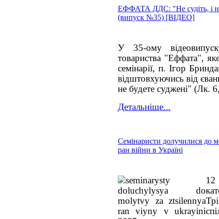
ЕФФАТА ДДС: "Не судіть, і не
(випуск №35) [ВІДЕО]
У 35-ому відеовипуск
товариства "Еффата", як
семінарії, п. Ігор Бринда
відштовхуючись від єванг
не будете суджені" (Лк. 6,
Детальніше...
Семінаристи долучилися до м
ран війни в Україні
12
ка
Трі
спі