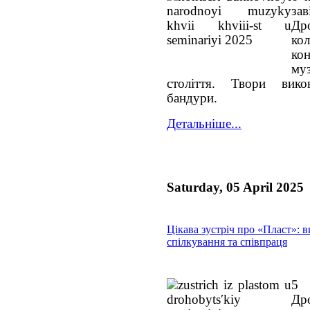
за
Др
кол
ко
му
століття. Твори вико
бандури.
Детальніше...
Saturday, 05 April 2025
Цікава зустріч про «Пласт»: 
спілкування та співпраця
5 
Дро