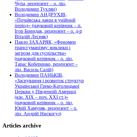
Чупа, рецензент – о. ліц.
Володимир Тухлян)
Володимир АНДРУХІВ,
«Почаївська лавра в унійний
період» (науковий керівник – п.
Ігор Бриндак, рецензент – о. д-р
Віталій Лесняк)
Павло ЗАХАРЯК, «Феномен
трансгуманізму: виклики і
загрози для суспільства»
(науковий керівник – о. ліц.
Тарас Коберинко, рецензент –
ліц. Василь Салій)
Володимир ПАНЬКІВ,
«Заснування і розвиток структур
Української Греко-Католицької
Церкви у Південній Америці
(кін. ХІХ – поч. ХХІ ст.)»
(науковий керівник – о. ліц.
Юрій Хамуляк, рецензент – о.
ліц. Андрій Нискогуз)
Articles archive