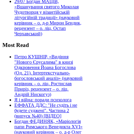
29/07
Богдан МАЦІВ,
«Вшанування святого Миколая
Чудотворця у візантійській
літургійній традиції» (науковий
керівник – о. д-р Мирон Бендик,
рецензент – о. ліц. Остап
Черхавський)
Most Read
Петро КУШНІР, «Видіння
"Нового Єрусалима" в книзі
Одкровення Йоана Богослова
(Од. 21). Інтертекстуально-
богословський аналіз» (науковий
керівник – о. ліц. Ростислав
Приріз, рецензент – о. ліц.
Андрій Нискогуз)
Я і війна: поради психолога
ЕФФАТА ДДС: "Не судіть і не
будете суджені". Частина 2
(випуск №40) [ВІДЕО]
Богдан ФЕДИНЯК, «Маріологія
папи Римського Венедикта XVI»
(науковий керівник – о. д-р Олег