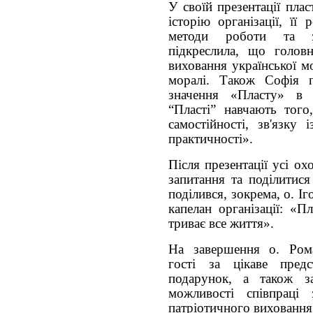
У своїй презентації пла
історію організації, її
методи роботи та з
підкреслила, що голов
виховання української м
моралі. Також Софія п
значення «Пласту» в
“Пласті” навчають того
самостійності, зв'язку 
практичності».
Після презентації усі о
запитання та поділитис
поділився, зокрема, о. 
капелан організації: «П
триває все життя».
На завершення о. Ром
гості за цікаве предс
подарунок, а також за
можливості співпраці
патріотичного виховання