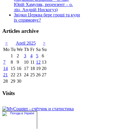
Юрій Хамуляк, рецензент – о.
ліц. Андрій Нискогуз)
Звідки Церква бере гроші та куди
їх спрямовує?
Articles archive
<
April 2025
>
Mo
Tu
We
Th
Fr
Sa
Su
1
2
3
4
5
6
7
8
9
10
11
12
13
14
15
16
17
18
19
20
21
22
23
24
25
26
27
28
29
30
Visits