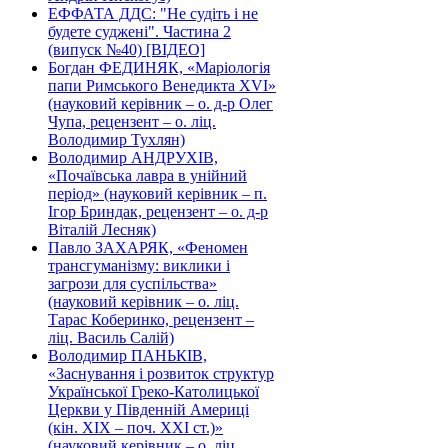
ЕФФАТА ДДС: "Не судіть і не
будете суджені". Частина 2
(випуск №40) [ВІДЕО]
Богдан ФЕДИНЯК, «Маріологія
папи Римського Венедикта XVI»
(науковий керівник – о. д-р Олег
Чупа, рецензент – о. ліц.
Володимир Тухлян)
Володимир АНДРУХІВ,
«Почаївська лавра в унійний
період» (науковий керівник – п.
Ігор Бриндак, рецензент – о. д-р
Віталій Лесняк)
Павло ЗАХАРЯК, «Феномен
трансгуманізму: виклики і
загрози для суспільства»
(науковий керівник – о. ліц.
Тарас Коберинко, рецензент –
ліц. Василь Салій)
Володимир ПАНЬКІВ,
«Заснування і розвиток структур
Української Греко-Католицької
Церкви у Південній Америці
(кін. ХІХ – поч. ХХІ ст.)»
(науковий керівник – о. ліц.