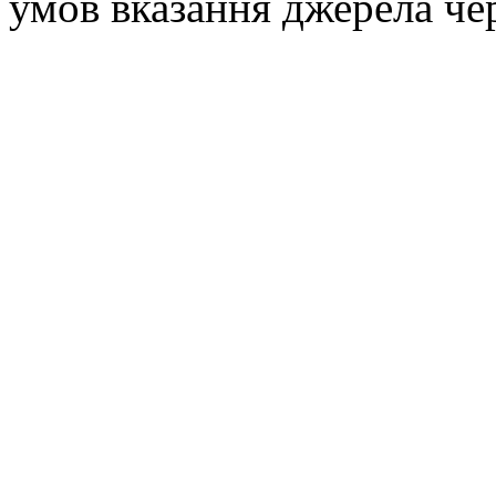
умов вказання джерела че