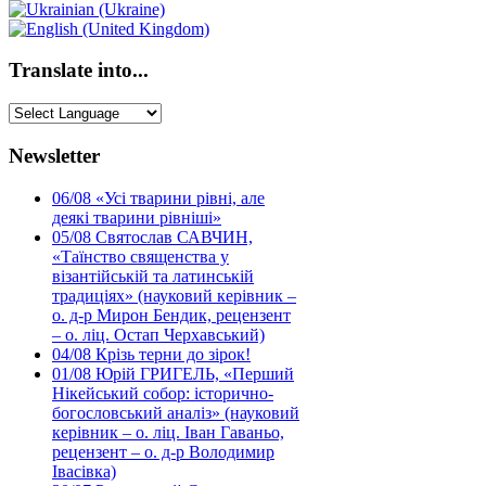
Translate into...
Newsletter
06/08
«Усі тварини рівні, але
деякі тварини рівніші»
05/08
Святослав САВЧИН,
«Таїнство священства у
візантійській та латинській
традиціях» (науковий керівник –
о. д-р Мирон Бендик, рецензент
– о. ліц. Остап Черхавський)
04/08
Крізь терни до зірок!
01/08
Юрій ГРИГЕЛЬ, «Перший
Нікейський собор: історично-
богословський аналіз» (науковий
керівник – о. ліц. Іван Гаваньо,
рецензент – о. д-р Володимир
Івасівка)