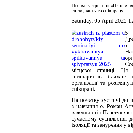
Цікава зустріч про «Пласт»: 
спілкування та співпраця
Saturday, 05 April 2025 1
5 
Дро
з 
На
ор
Со
місцевої станиці. Ця
семінаристів ближче 
організації та розгляну
співпраці.
На початку зустрічі до 
з навчання о. Роман Анд
важливості «Пласту» як 
сучасному суспільстві, д
ізоляції та занурення у в