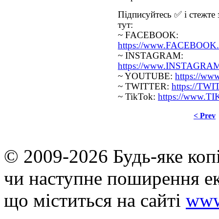
Підписуйтесь ✅ і стежте 
тут:
~ FACEBOOK:
https://www.FACEBOOK.c
~ INSTAGRAM:
https://www.INSTAGRAM.
~ YOUTUBE:
https://w
~ TWITTER:
https://TW
~ TikTok:
https://www.T
< Prev
© 2009-2026 Будь-яке коп
чи наступне поширення ек
що мiститься на сайті
www