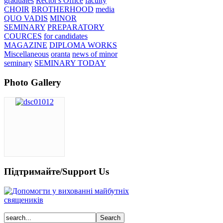
graduates
Rector's Office
faculty
CHOIR
BROTHERHOOD
media
QUO VADIS
MINOR
SEMINARY
PREPARATORY
COURCES
for candidates
MAGAZINE
DIPLOMA WORKS
Miscellaneous
oranta
news of minor
seminary
SEMINARY TODAY
Photo Gallery
Підтримайте/Support Us