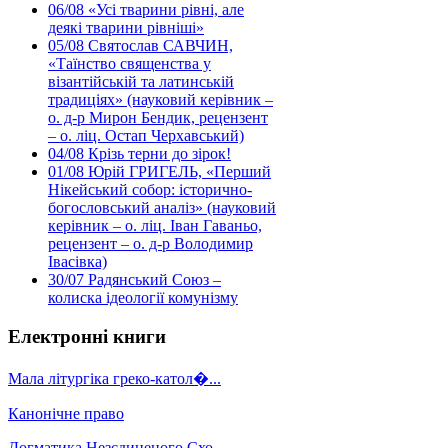
06/08
«Усі тварини рівні, але
деякі тварини рівніші»
05/08
Святослав САВЧИН,
«Таїнство священства у
візантійській та латинській
традиціях» (науковий керівник –
о. д-р Мирон Бендик, рецензент
– о. ліц. Остап Черхавський)
04/08
Крізь терни до зірок!
01/08
Юрій ГРИГЕЛЬ, «Перший
Нікейський собор: історично-
богословський аналіз» (науковий
керівник – о. ліц. Іван Гаваньо,
рецензент – о. д-р Володимир
Івасівка)
30/07
Радянський Союз –
колиска ідеології комунізму
Електронні книги
Мала літургіка греко-катол�...
Канонічне право
Догматика Незєдиненого Схо...