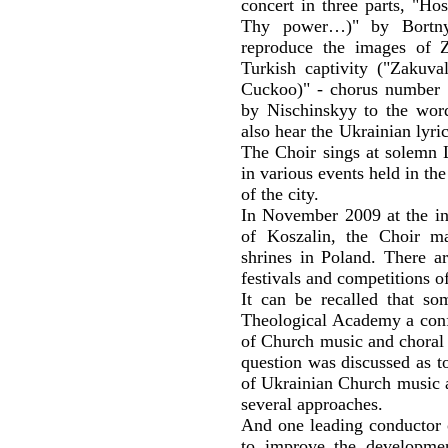
concert in three parts, "Ho
Thy power…)" by Bortnya
reproduce the images of 
Turkish captivity ("Zakuva
Cuckoo)" - chorus number 5
by Nischinskyy to the wor
also hear the Ukrainian lyri
The Choir sings at solemn Li
in various events held in the
of the city.
In November 2009 at the inv
of Koszalin, the Choir m
shrines in Poland. There ar
festivals and competitions o
It can be recalled that s
Theological Academy a conf
of Church music and choral 
question was discussed as 
of Ukrainian Church music 
several approaches.
And one leading conductor 
to improve the developme