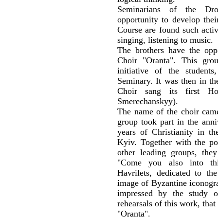
Seminarians of the Dr
opportunity to develop their
Course are found such activ
singing, listening to music.
The brothers have the opp
Choir "Oranta". This gr
initiative of the studen
Seminary. It was then in th
Choir sang its first H
Smerechanskyy).
The name of the choir came
group took part in the anni
years of Christianity in t
Kyiv. Together with the p
other leading groups, they
"Come you also into thi
Havrilets, dedicated to th
image of Byzantine iconogr
impressed by the study o
rehearsals of this work, tha
"Oranta".