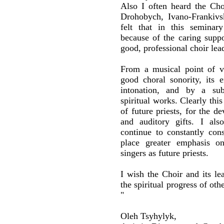
Also I often heard the Cho
Drohobych, Ivano-Frankivs
felt that in this seminar
because of the caring suppo
good, professional choir lea
From a musical point of vi
good choral sonority, its 
intonation, and by a sub
spiritual works. Clearly thi
of future priests, for the d
and auditory gifts. I als
continue to constantly con
place greater emphasis o
singers as future priests.
I wish the Choir and its lea
the spiritual progress of oth
"
Oleh Tsyhylyk,