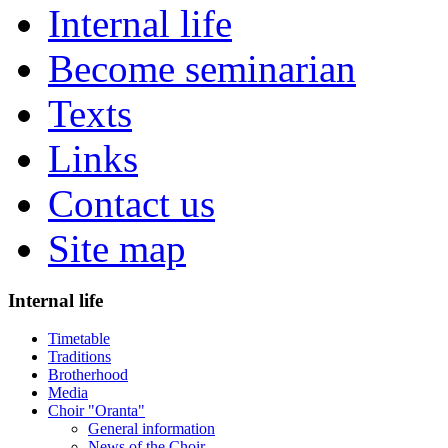
Internal life
Become seminarian
Texts
Links
Contact us
Site map
Internal life
Timetable
Traditions
Brotherhood
Media
Choir "Oranta"
General information
News of the Choir