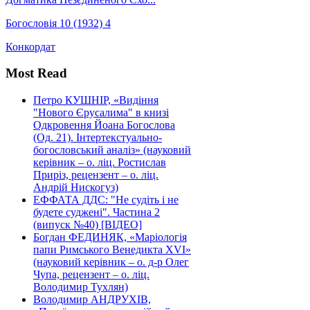
Богословія 10 (1932) 4
Конкордат
Most Read
Петро КУШНІР, «Видіння
"Нового Єрусалима" в книзі
Одкровення Йоана Богослова
(Од. 21). Інтертекстуально-
богословський аналіз» (науковий
керівник – о. ліц. Ростислав
Приріз, рецензент – о. ліц.
Андрій Нискогуз)
ЕФФАТА ДДС: "Не судіть і не
будете суджені". Частина 2
(випуск №40) [ВІДЕО]
Богдан ФЕДИНЯК, «Маріологія
папи Римського Венедикта XVI»
(науковий керівник – о. д-р Олег
Чупа, рецензент – о. ліц.
Володимир Тухлян)
Володимир АНДРУХІВ,