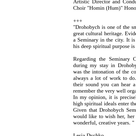
Artistic Director and Cond
Choir "Homin (Hum)" Honor
+++
"Drohobych is one of the sma
great cultural heritage. Evide
a Seminary in the city. It 
his deep spiritual purpose is
Regarding the Seminary C
during my stay in Drohob
was the intonation of the co
always a lot of work to do.
their sound you can hear a 
remember the very well org
In my opinion, it is precise
high spiritual ideals enter t
Given that Drohobych Semin
would like to wish her, her
wonderful, creative years. "
Lesia Dychko,