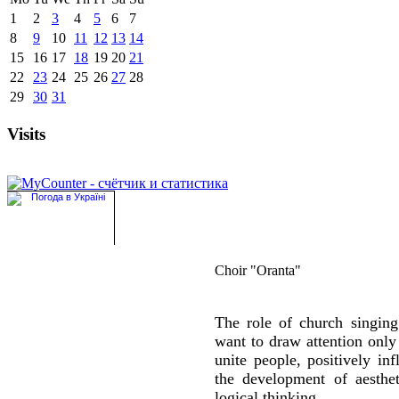
1
2
3
4
5
6
7
8
9
10
11
12
13
14
15
16
17
18
19
20
21
22
23
24
25
26
27
28
29
30
31
Visits
Choir "Oranta"
The role of church singing 
want to draw attention only 
unite people, positively inf
the development of aesthet
logical thinking.