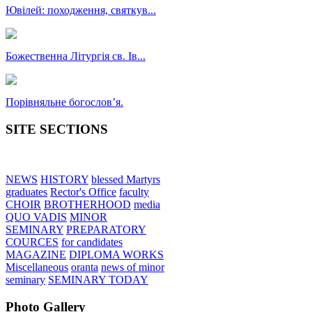
Ювілей: походження, святкув...
Божественна Літургія св. Ів...
Порівняльне богословʼя.
SITE SECTIONS
NEWS
HISTORY
blessed Martyrs
graduates
Rector's Office
faculty
CHOIR
BROTHERHOOD
media
QUO VADIS
MINOR
SEMINARY
PREPARATORY
COURCES
for candidates
MAGAZINE
DIPLOMA WORKS
Miscellaneous
oranta
news of minor
seminary
SEMINARY TODAY
Photo Gallery