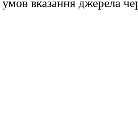
умов вказання джерела че