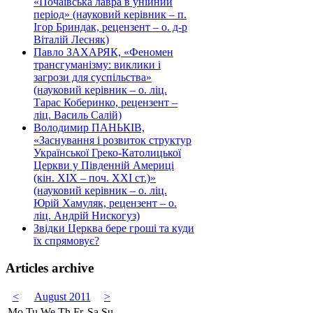
«Почаївська лавра в унійний
період» (науковий керівник – п.
Ігор Бриндак, рецензент – о. д-р
Віталій Лесняк)
Павло ЗАХАРЯК, «Феномен
трансгуманізму: виклики і
загрози для суспільства»
(науковий керівник – о. ліц.
Тарас Коберинко, рецензент –
ліц. Василь Салій)
Володимир ПАНЬКІВ,
«Заснування і розвиток структур
Української Греко-Католицької
Церкви у Південній Америці
(кін. ХІХ – поч. ХХІ ст.)»
(науковий керівник – о. ліц.
Юрій Хамуляк, рецензент – о.
ліц. Андрій Нискогуз)
Звідки Церква бере гроші та куди
їх спрямовує?
Articles archive
<
August 2011
>
Mo
Tu
We
Th
Fr
Sa
Su