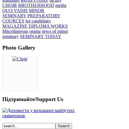
graduates
Rector's Office
faculty
CHOIR
BROTHERHOOD
media
QUO VADIS
MINOR
SEMINARY
PREPARATORY
COURCES
for candidates
MAGAZINE
DIPLOMA WORKS
Miscellaneous
oranta
news of minor
seminary
SEMINARY TODAY
Photo Gallery
Підтримайте/Support Us