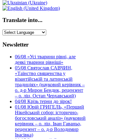
Translate into...
Newsletter
06/08
«Усі тварини рівні, але
деякі тварини рівніші»
05/08
Святослав САВЧИН,
«Таїнство священства у
візантійській та латинській
традиціях» (науковий керівник –
о. д-р Мирон Бендик, рецензент
– о. ліц. Остап Черхавський)
04/08
Крізь терни до зірок!
01/08
Юрій ГРИГЕЛЬ, «Перший
Нікейський собор: історично-
богословський аналіз» (науковий
керівник – о. ліц. Іван Гаваньо,
рецензент – о. д-р Володимир
Івасівка)