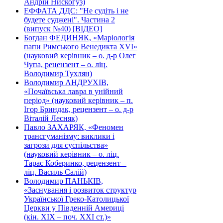
Андрій Нискогуз)
ЕФФАТА ДДС: "Не судіть і не
будете суджені". Частина 2
(випуск №40) [ВІДЕО]
Богдан ФЕДИНЯК, «Маріологія
папи Римського Венедикта XVI»
(науковий керівник – о. д-р Олег
Чупа, рецензент – о. ліц.
Володимир Тухлян)
Володимир АНДРУХІВ,
«Почаївська лавра в унійний
період» (науковий керівник – п.
Ігор Бриндак, рецензент – о. д-р
Віталій Лесняк)
Павло ЗАХАРЯК, «Феномен
трансгуманізму: виклики і
загрози для суспільства»
(науковий керівник – о. ліц.
Тарас Коберинко, рецензент –
ліц. Василь Салій)
Володимир ПАНЬКІВ,
«Заснування і розвиток структур
Української Греко-Католицької
Церкви у Південній Америці
(кін. ХІХ – поч. ХХІ ст.)»