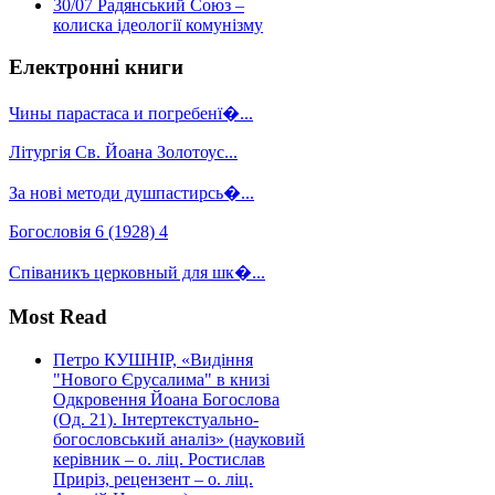
30/07
Радянський Союз –
колиска ідеології комунізму
Електронні книги
Чины парастаса и погребенї�...
Літургія Св. Йоана Золотоус...
За нові методи душпастирсь�...
Богословія 6 (1928) 4
Співаникъ церковный для шк�...
Most Read
Петро КУШНІР, «Видіння
"Нового Єрусалима" в книзі
Одкровення Йоана Богослова
(Од. 21). Інтертекстуально-
богословський аналіз» (науковий
керівник – о. ліц. Ростислав
Приріз, рецензент – о. ліц.