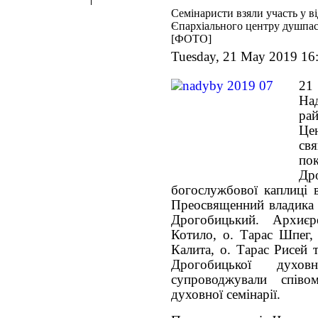
Семінаристи взяли участь у в
Єпархіального центру душпа
[ФОТО]
Tuesday, 21 May 2019 16
21
На
р
Ц
св
по
Др
богослужбової каплиці 
Преосвященний владика 
Дрогобицький. Архиєр
Котило, о. Тарас Шпег,
Калита, о. Тарас Рисей 
Дрогобицької духов
супроводжували співо
духовної семінарії.