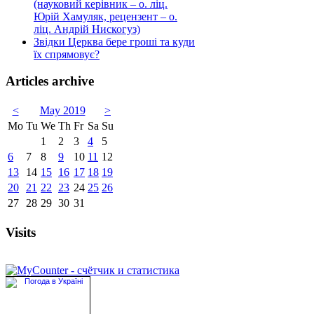
(науковий керівник – о. ліц.
Юрій Хамуляк, рецензент – о.
ліц. Андрій Нискогуз)
Звідки Церква бере гроші та куди
їх спрямовує?
Articles archive
<
May 2019
>
Mo
Tu
We
Th
Fr
Sa
Su
1
2
3
4
5
6
7
8
9
10
11
12
13
14
15
16
17
18
19
20
21
22
23
24
25
26
27
28
29
30
31
Visits