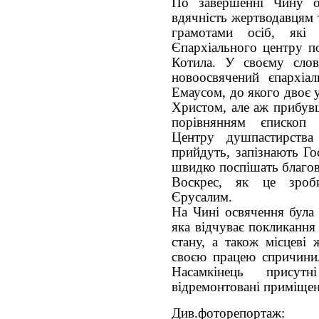
По завершенні Чину о
вдячність жертводавцям 
грамотами осіб, які
Єпархіального центру по
Котила. У своєму слов
новоосвячений єпархіа
Емаусом, до якого двоє 
Христом, але аж прибувш
порівнянням єпископ 
Центру душпастирств
прийдуть, запізнають Го
швидко поспішать благов
Воскрес, як це зроб
Єрусалим.
На Чині освячення була 
яка відчуває покликанн
стану, а також місцеві 
своєю працею спричинил
Насамкінець присут
відремонтовані приміщен
Див.фоторепортаж: