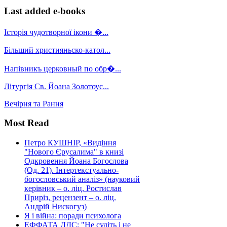
Last added e-books
Історія чудотворної ікони �...
Більший християньско-катол...
Напівникъ церковный по обр�...
Літургія Св. Йоана Золотоус...
Вечірня та Рання
Most Read
Петро КУШНІР, «Видіння
"Нового Єрусалима" в книзі
Одкровення Йоана Богослова
(Од. 21). Інтертекстуально-
богословський аналіз» (науковий
керівник – о. ліц. Ростислав
Приріз, рецензент – о. ліц.
Андрій Нискогуз)
Я і війна: поради психолога
ЕФФАТА ДДС: "Не судіть і не