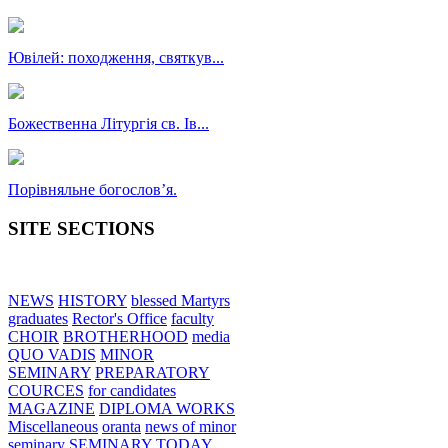
Ювілей: походження, святкув...
Божественна Літургія св. Ів...
Порівняльне богословʼя.
SITE SECTIONS
NEWS
HISTORY
blessed Martyrs
graduates
Rector's Office
faculty
CHOIR
BROTHERHOOD
media
QUO VADIS
MINOR
SEMINARY
PREPARATORY
COURCES
for candidates
MAGAZINE
DIPLOMA WORKS
Miscellaneous
oranta
news of minor
seminary
SEMINARY TODAY