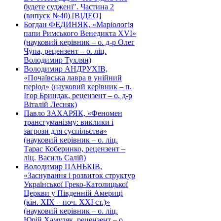
будете суджені". Частина 2
(випуск №40) [ВІДЕО]
Богдан ФЕДИНЯК, «Маріологія
папи Римського Венедикта XVI»
(науковий керівник – о. д-р Олег
Чупа, рецензент – о. ліц.
Володимир Тухлян)
Володимир АНДРУХІВ,
«Почаївська лавра в унійний
період» (науковий керівник – п.
Ігор Бриндак, рецензент – о. д-р
Віталій Лесняк)
Павло ЗАХАРЯК, «Феномен
трансгуманізму: виклики і
загрози для суспільства»
(науковий керівник – о. ліц.
Тарас Коберинко, рецензент –
ліц. Василь Салій)
Володимир ПАНЬКІВ,
«Заснування і розвиток структур
Української Греко-Католицької
Церкви у Південній Америці
(кін. ХІХ – поч. ХХІ ст.)»
(науковий керівник – о. ліц.
Юрій Хамуляк, рецензент – о.