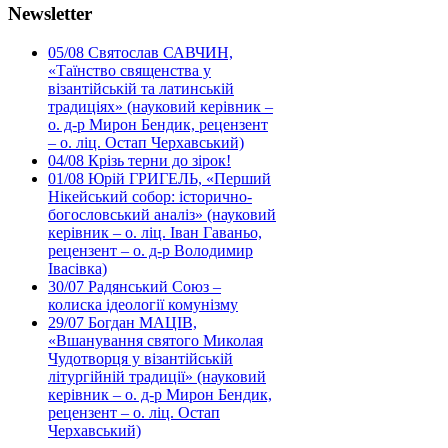
Newsletter
05/08
Святослав САВЧИН,
«Таїнство священства у
візантійській та латинській
традиціях» (науковий керівник –
о. д-р Мирон Бендик, рецензент
– о. ліц. Остап Черхавський)
04/08
Крізь терни до зірок!
01/08
Юрій ГРИГЕЛЬ, «Перший
Нікейський собор: історично-
богословський аналіз» (науковий
керівник – о. ліц. Іван Гаваньо,
рецензент – о. д-р Володимир
Івасівка)
30/07
Радянський Союз –
колиска ідеології комунізму
29/07
Богдан МАЦІВ,
«Вшанування святого Миколая
Чудотворця у візантійській
літургійній традиції» (науковий
керівник – о. д-р Мирон Бендик,
рецензент – о. ліц. Остап
Черхавський)