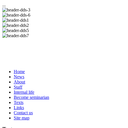
...
Home
News
About
Staff
Internal life
Become seminarian
Texts
Links
Contact us
Site map