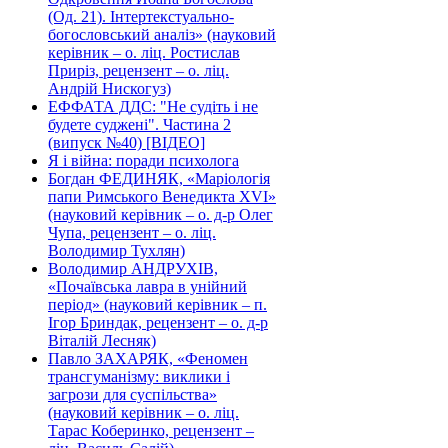
(Од. 21). Інтертекстуально-
богословський аналіз» (науковий
керівник – о. ліц. Ростислав
Приріз, рецензент – о. ліц.
Андрій Нискогуз)
ЕФФАТА ДДС: "Не судіть і не
будете суджені". Частина 2
(випуск №40) [ВІДЕО]
Я і війна: поради психолога
Богдан ФЕДИНЯК, «Маріологія
папи Римського Венедикта XVI»
(науковий керівник – о. д-р Олег
Чупа, рецензент – о. ліц.
Володимир Тухлян)
Володимир АНДРУХІВ,
«Почаївська лавра в унійний
період» (науковий керівник – п.
Ігор Бриндак, рецензент – о. д-р
Віталій Лесняк)
Павло ЗАХАРЯК, «Феномен
трансгуманізму: виклики і
загрози для суспільства»
(науковий керівник – о. ліц.
Тарас Коберинко, рецензент –