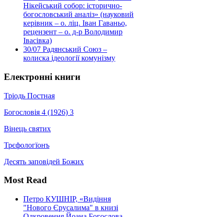
Нікейський собор: історично-
богословський аналіз» (науковий
керівник – о. ліц. Іван Гаваньо,
рецензент – о. д-р Володимир
Івасівка)
30/07
Радянський Союз –
колиска ідеології комунізму
Електронні книги
Тріодь Постная
Богословія 4 (1926) 3
Вінець святих
Трєфологїонъ
Десять заповідей Божих
Most Read
Петро КУШНІР, «Видіння
"Нового Єрусалима" в книзі
Одкровення Йоана Богослова