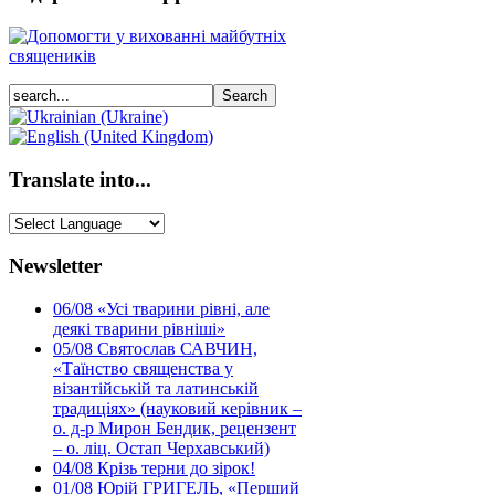
Translate into...
Newsletter
06/08
«Усі тварини рівні, але
деякі тварини рівніші»
05/08
Святослав САВЧИН,
«Таїнство священства у
візантійській та латинській
традиціях» (науковий керівник –
о. д-р Мирон Бендик, рецензент
– о. ліц. Остап Черхавський)
04/08
Крізь терни до зірок!
01/08
Юрій ГРИГЕЛЬ, «Перший