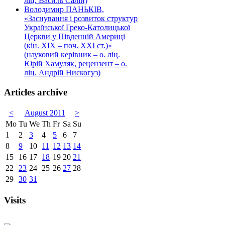
ліц. Василь Салій)
Володимир ПАНЬКІВ,
«Заснування і розвиток структур
Української Греко-Католицької
Церкви у Південній Америці
(кін. ХІХ – поч. ХХІ ст.)»
(науковий керівник – о. ліц.
Юрій Хамуляк, рецензент – о.
ліц. Андрій Нискогуз)
Articles archive
<
August 2011
>
Mo
Tu
We
Th
Fr
Sa
Su
1
2
3
4
5
6
7
8
9
10
11
12
13
14
15
16
17
18
19
20
21
22
23
24
25
26
27
28
29
30
31
Visits