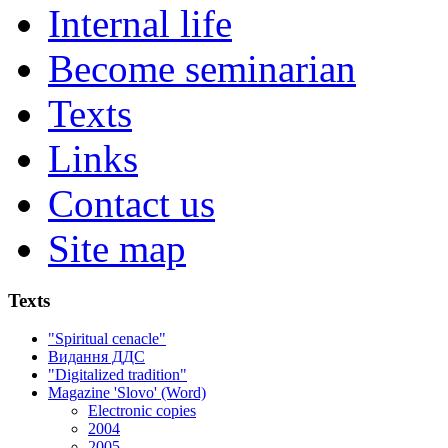
Internal life
Become seminarian
Texts
Links
Contact us
Site map
Texts
"Spiritual cenacle"
Видання ДДС
"Digitalized tradition"
Magazine 'Slovo' (Word)
Electronic copies
2004
2005