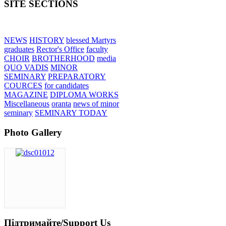
SITE SECTIONS
NEWS
HISTORY
blessed Martyrs
graduates
Rector's Office
faculty
CHOIR
BROTHERHOOD
media
QUO VADIS
MINOR
SEMINARY
PREPARATORY
COURCES
for candidates
MAGAZINE
DIPLOMA WORKS
Miscellaneous
oranta
news of minor
seminary
SEMINARY TODAY
Photo Gallery
Підтримайте/Support Us