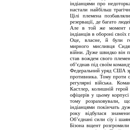
індіанцями про недоторкан
настали найбільш трагічн
Цілі племена позбавляли
резервації, де багато люде
Але в той же момент н
індіанців в обороні своїх п
Оце, власне, й були г
мирного мисливця Сидя
війни. Дуже швидко він п
став вождем свого племен
об’єднав під своїм команд
Федеральний уряд США зр
противника. Тому проти 
регулярні війська. Ком
Кастлер, колишній герой 
офіцерів у цьому корпус
тому розраховували, щ
індіанцями покінчать ду
року відбулася знамени
Об’єднані сили сіу і шая
Бізона вщент розгромили