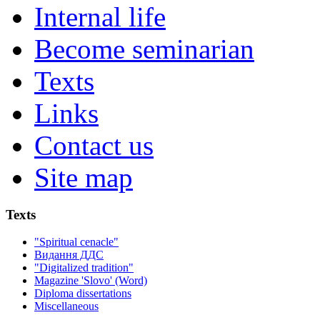
Internal life
Become seminarian
Texts
Links
Contact us
Site map
Texts
"Spiritual cenacle"
Видання ДДС
"Digitalized tradition"
Magazine 'Slovo' (Word)
Diploma dissertations
Miscellaneous