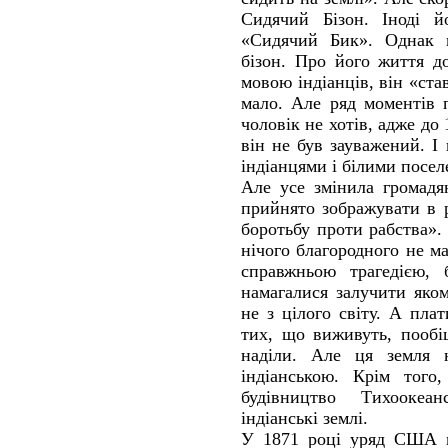
Сидячий Бізон. Іноді й
«Сидячий Бик». Однак 
бізон. Про його життя д
мовою індіанців, він «ста
мало. Але ряд моментів 
чоловік не хотів, адже до
він не був зауважений. І
індіанцями і білими посел
Але усе змінила громадян
прийнято зображувати в 
боротьбу проти рабства».
нічого благородного не ма
справжньою трагедією, 
намагалися залучити яко
не з цілого світу. А пла
тих, що виживуть, пообі
наділи. Але ця земля 
індіанською. Крім того
будівництво Тихоокеан
індіанські землі.
У 1871 році уряд США п