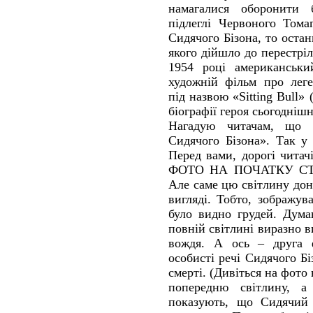
намагалися оборонити 
підлеглі Червоного Тома
Сидячого Бізона, то остан
якого дійшло до перестріл
1954 році американськи
художній фільм про леге
під назвою «Sitting Bull»
біографії героя сьогоднішн
Нагадую читачам, що 
Сидячого Бізона». Так у
Перед вами, дорогі чита
ФОТО НА ПОЧАТКУ СТАТ
Але саме цю світлину дон
вигляді. Тобто, зображу
було видно грудей. Дума
повній світлині виразно в
вождя. А ось – друга ф
особисті речі Сидячого Бі
смерті. (Дивіться на фото 
попередню світлину, а
показують, що Сидячий 