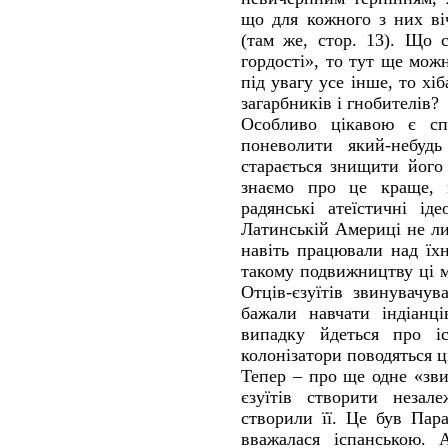
що для кожного з них ві
(там же, стор. 13). Що 
гордості», то тут ще мож
під увагу усе інше, то хі
загарбників і гнобителів?
Особливо цікавою є с
поневолити який-небудь
старається знищити його 
знаємо про це краще, 
радянські атеїстичні ід
Латинській Америці не ли
навіть працювали над їх
такому подвижництву ці м
Отців-єзуїтів звинувачу
бажали навчати індіанц
випадку йдеться про іс
колонізатори поводяться ц
Тепер – про ще одне «зв
єзуїтів створити незал
створили її. Це був Пар
вважалася іспанською.