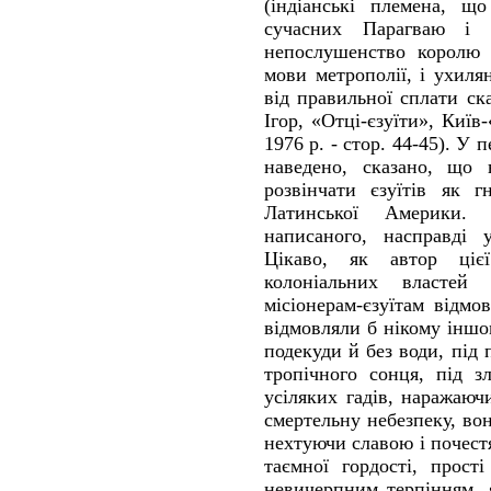
(індіанські племена, що
сучасних Парагваю і 
непослушенство королю 
мови метрополії, і ухиля
від правильної сплати с
Ігор, «Отці-єзуїти», Київ
1976 р. - стор. 44-45). У 
наведено, сказано, що
розвінчати єзуїтів як г
Латинської Америки.
написаного, насправді 
Цікаво, як автор ціє
колоніальних властей 
місіонерам-єзуїтам відмо
відмовляли б нікому іншому
подекуди й без води, під
тропічного сонця, під з
усіляких гадів, наражаю
смертельну небезпеку, в
нехтуючи славою і почест
таємної гордості, прост
невичерпним терпінням, 