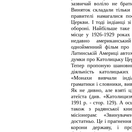
зазвичай воліло не брат
Виняток складали тільки
правителі намагалися по
Церкви. І тоді індіанці з
обороні. Найбільше таке
місце у 1926-1929 роках 
недавно американськ
однойменний фільм про ц
Латинській Америці автох
думки про Католицьку Цер
Тепер пропоную шановни
діяльність католицьких
«Монахи вивчали інді
граматики і словники, вив
Як не дивно, але взяті ц
атеїста (див. «Католициз
1991 р. - стор. 129). А ос
також з радянської кни
місіонерам: «Звинувач
достатньо. Це і прагнення
корони державу, і про