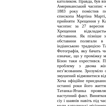
католиком. Правда, був ві
Американський часопис «
1883 року помістив по
єпископа Мартіна Марті
прийняти Хрещення у Ка
часопис за 27 вересня
Хрещення відкладаєт
обставини. Як пізніше з
обставини полягали в
індіанською традицією Т
Фотографія, яку бачать ч
означає, що у проміжку 
Бізон таки охрестився. 
проблему з двома жін
нез’ясованим. Зрозуміло
змушений відмовитися від 
Хоча офіційне приєднанн
останні роки його життя
Татанка-Ятанка прояв
наступний факт. Винятко
сіу і шаянів навіть під ч
мали католицькі місіонери