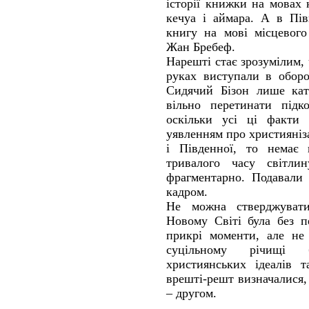
історії книжки на мовах 
кечуа і аймара. А в Пі
книгу на мові місцевого
Жан Бребеф.
Нарешті стає зрозумілим, 
руках виступали в оборо
Сидячий Бізон лише кат
вільно перетинати підк
оскільки усі ці факти 
уявленням про християніз
і Південної, то немає 
тривалого часу світли
фрагментарно. Подавали 
кадром.
Не можна стверджувати
Новому Світі була без п
прикрі моменти, але не
суцільному річищі 
християнських ідеалів т
врешті-решт визначалися,
– другом.