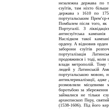
незалежна держава по т
єзуїтів, там ніхто більш
держава з 1610 по 1750
португальським Прем’єр-
Помбалем після того, як
Португалії. З ліквідац
антиєзуїтська кампанія
Наслідком такої кампані
ордену. А відновив орден
заборони єзуїтів розпоч
португалізація Латин
продовжився і тоді, коли 
влади метрополій. Тому 
людей у Латинській Аме
португальською мовою, не
антиклерикалізації, адже
розмовляли місцевими 
боротьбою за збереження
займалися не тільки єзу
архиєпископ Перу, святи
(1538-1606). Під його ке