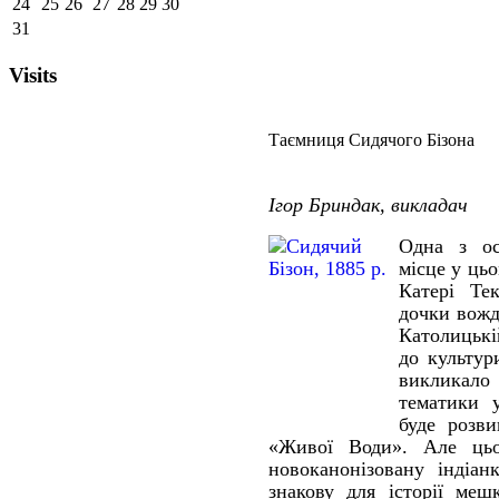
24
25
26
27
28
29
30
31
Visits
Таємниця Сидячого Бізона
Ігор Бриндак, викладач
Одна з ос
місце у ць
Катері Тек
дочки вождя
Католицькі
до культур
викликало 
тематики у
буде розв
«Живої Води». Але ць
новоканонізовану індіан
знакову для історії меш