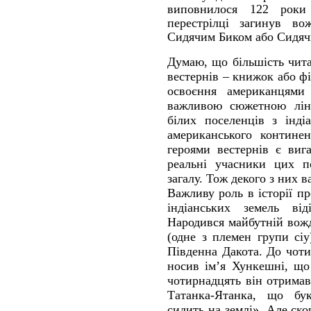
виповнилося 122 роки
перестрілці загинув во
Сидячим Биком або Сидяч
Думаю, що більшість чита
вестернів – книжок або фі
освоєння американцями
важливою сюжетною ліні
білих поселенців з інд
американського континен
героями вестернів є виг
реальні учасники цих п
загалу. Тож декого з них в
Важливу роль в історії п
індіанських земель ві
Народився майбутній вожд
(одне з племен групи сіу
Південна Дакота. До чоти
носив ім’я Хункешні, що
чотирнадцять він отримав 
Татанка-Ятанка, що бук
сидить на землі». Але ск