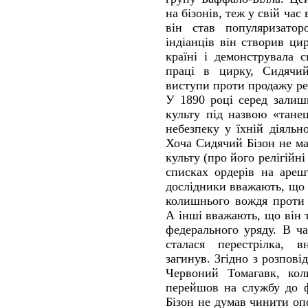
на бізонів, теж у свій час
він став популяризатор
індіанців він створив цир
країні і демонструвала 
праці в цирку, Сидячий
виступи проти продажу ре
У 1890 році серед залиш
культу під назвою «тане
небезпеку у їхній діяльн
Хоча Сидячий Бізон не м
культу (про його релігійні
списках ордерів на ареш
дослідники вважають, що
колишнього вождя проти 
А інші вважають, що він 
федерального уряду. В ч
сталася перестрілка, в
загинув. Згідно з розпов
Червоний Томагавк, кол
перейшов на службу до ф
Бізон не думав чинити опо