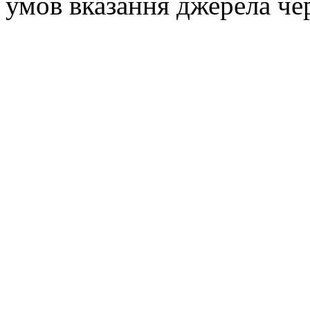
умов вказання джерела че