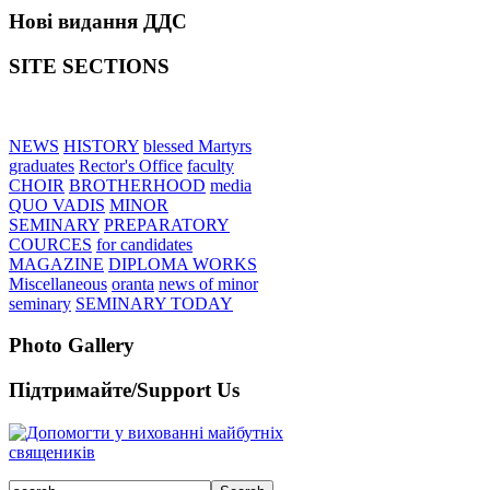
Нові видання ДДС
SITE SECTIONS
NEWS
HISTORY
blessed Martyrs
graduates
Rector's Office
faculty
CHOIR
BROTHERHOOD
media
QUO VADIS
MINOR
SEMINARY
PREPARATORY
COURCES
for candidates
MAGAZINE
DIPLOMA WORKS
Miscellaneous
oranta
news of minor
seminary
SEMINARY TODAY
Photo Gallery
Підтримайте/Support Us