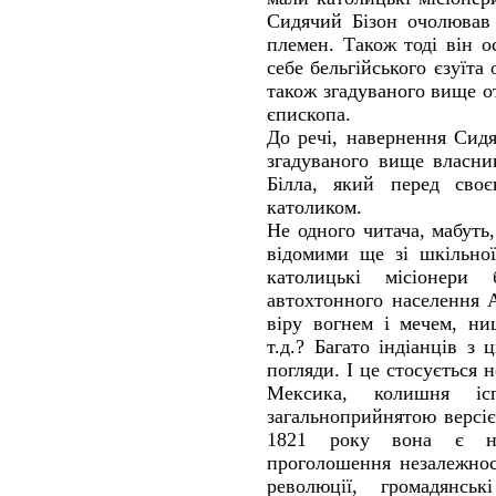
Сидячий Бізон очолював 
племен. Також тоді він 
себе бельгійського єзуїта
також згадуваного вище о
єпископа.
До речі, навернення Сид
згадуваного вище власни
Білла, який перед сво
католиком.
Не одного читача, мабуть,
відомими ще зі шкільної
католицькі місіонери
автохтонного населення 
віру вогнем і мечем, ни
т.д.? Багато індіанців з
погляди. І це стосується
Мексика, колишня ісп
загальноприйнятою версі
1821 року вона є не
проголошення незалежнос
революції, громадянсь