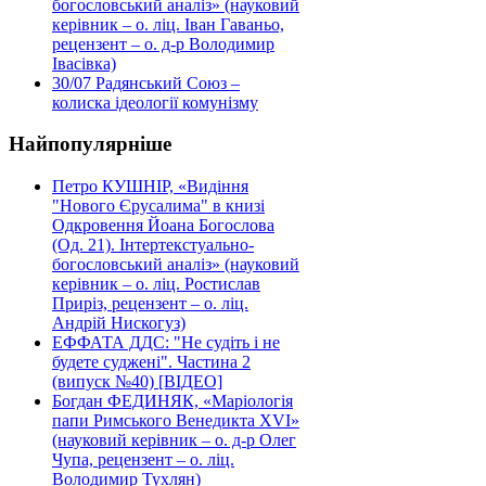
богословський аналіз» (науковий
керівник – о. ліц. Іван Гаваньо,
рецензент – о. д-р Володимир
Івасівка)
30/07
Радянський Союз –
колиска ідеології комунізму
Найпопулярніше
Петро КУШНІР, «Видіння
"Нового Єрусалима" в книзі
Одкровення Йоана Богослова
(Од. 21). Інтертекстуально-
богословський аналіз» (науковий
керівник – о. ліц. Ростислав
Приріз, рецензент – о. ліц.
Андрій Нискогуз)
ЕФФАТА ДДС: "Не судіть і не
будете суджені". Частина 2
(випуск №40) [ВІДЕО]
Богдан ФЕДИНЯК, «Маріологія
папи Римського Венедикта XVI»
(науковий керівник – о. д-р Олег
Чупа, рецензент – о. ліц.
Володимир Тухлян)