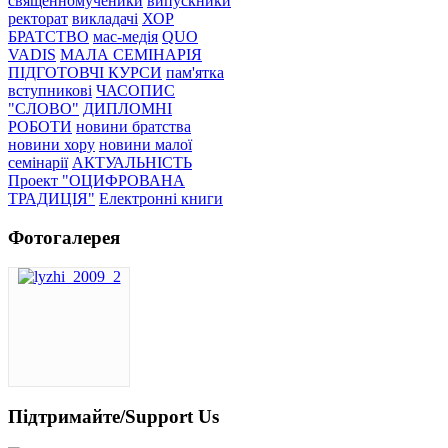
священномученики
випускники
ректорат
викладачі
ХОР
БРАТСТВО
мас-медія
QUO
VADIS
МАЛА СЕМІНАРІЯ
ПІДГОТОВЧІ КУРСИ
пам'ятка
вступникові
ЧАСОПИС
"СЛОВО"
ДИПЛОМНІ
РОБОТИ
новини братства
новини хору
новини малої
семінарії
АКТУАЛЬНІСТЬ
Проект "ОЦИФРОВАНА
ТРАДИЦІЯ"
Електронні книги
Фотогалерея
Підтримайте/Support Us