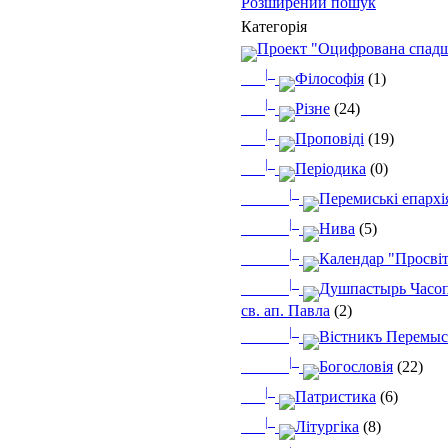
Розширений пошук
Категорія
Проект "Оцифрована спад
|_
Філософія
(1)
|_
Різне
(24)
|_
Проповіді
(19)
|_
Періодика
(0)
|_
Перемиські епархі
|_
Нива
(5)
|_
Календар "Просві
|_
Душпастырь Часоп
св. ап. Павла
(2)
|_
Вістникъ Перемыс
|_
Богословія
(22)
|_
Патристика
(6)
|_
Літургіка
(8)