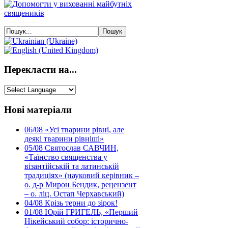
Перекласти на...
Нові матеріали
06/08
«Усі тварини рівні, але
деякі тварини рівніші»
05/08
Святослав САВЧИН,
«Таїнство священства у
візантійській та латинській
традиціях» (науковий керівник –
о. д-р Мирон Бендик, рецензент
– о. ліц. Остап Черхавський)
04/08
Крізь терни до зірок!
01/08
Юрій ГРИГЕЛЬ, «Перший
Нікейський собор: історично-