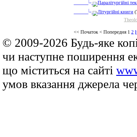
|_
Паралітургійні те
|_
Літургійні книги
(
Theolo
<<
Початок
<
Попередня
1
2
© 2009-2026 Будь-яке коп
чи наступне поширення ек
що мiститься на сайті
www
умов вказання джерела че