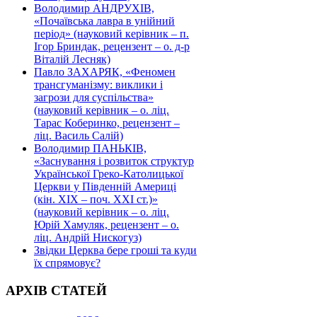
Володимир АНДРУХІВ,
«Почаївська лавра в унійний
період» (науковий керівник – п.
Ігор Бриндак, рецензент – о. д-р
Віталій Лесняк)
Павло ЗАХАРЯК, «Феномен
трансгуманізму: виклики і
загрози для суспільства»
(науковий керівник – о. ліц.
Тарас Коберинко, рецензент –
ліц. Василь Салій)
Володимир ПАНЬКІВ,
«Заснування і розвиток структур
Української Греко-Католицької
Церкви у Південній Америці
(кін. ХІХ – поч. ХХІ ст.)»
(науковий керівник – о. ліц.
Юрій Хамуляк, рецензент – о.
ліц. Андрій Нискогуз)
Звідки Церква бере гроші та куди
їх спрямовує?
АРХІВ СТАТЕЙ