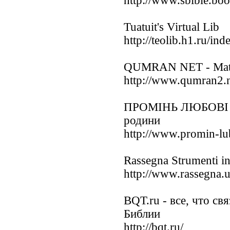
http://www.sbible.bo
Tuatuit's Virtual Lib
http://teolib.h1.ru/in
QUMRAN NET - Materi
http://www.qumran2.n
ПРОМІНЬ ЛЮБОВІ - 
родини
http://www.promin-lu
Rassegna Strumenti inf
http://www.rassegna.u
BQT.ru - все, что св
Библии
http://bqt.ru/