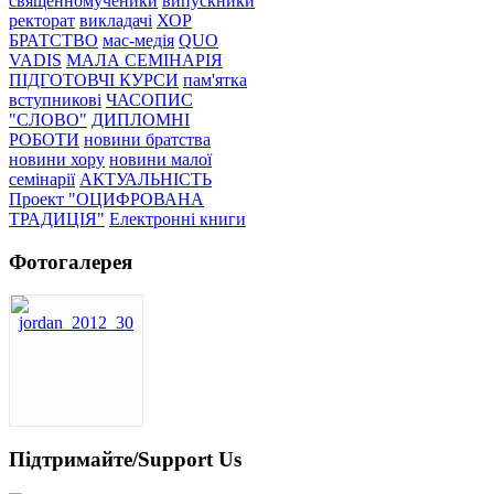
священномученики
випускники
ректорат
викладачі
ХОР
БРАТСТВО
мас-медія
QUO
VADIS
МАЛА СЕМІНАРІЯ
ПІДГОТОВЧІ КУРСИ
пам'ятка
вступникові
ЧАСОПИС
"СЛОВО"
ДИПЛОМНІ
РОБОТИ
новини братства
новини хору
новини малої
семінарії
АКТУАЛЬНІСТЬ
Проект "ОЦИФРОВАНА
ТРАДИЦІЯ"
Електронні книги
Фотогалерея
Підтримайте/Support Us