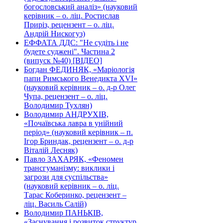
богословський аналіз» (науковий
керівник – о. ліц. Ростислав
Приріз, рецензент – о. ліц.
Андрій Нискогуз)
ЕФФАТА ДДС: "Не судіть і не
будете суджені". Частина 2
(випуск №40) [ВІДЕО]
Богдан ФЕДИНЯК, «Маріологія
папи Римського Венедикта XVI»
(науковий керівник – о. д-р Олег
Чупа, рецензент – о. ліц.
Володимир Тухлян)
Володимир АНДРУХІВ,
«Почаївська лавра в унійний
період» (науковий керівник – п.
Ігор Бриндак, рецензент – о. д-р
Віталій Лесняк)
Павло ЗАХАРЯК, «Феномен
трансгуманізму: виклики і
загрози для суспільства»
(науковий керівник – о. ліц.
Тарас Коберинко, рецензент –
ліц. Василь Салій)
Володимир ПАНЬКІВ,
«Заснування і розвиток структур