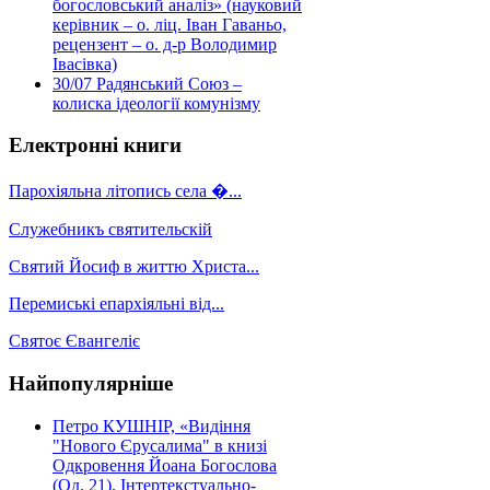
богословський аналіз» (науковий
керівник – о. ліц. Іван Гаваньо,
рецензент – о. д-р Володимир
Івасівка)
30/07
Радянський Союз –
колиска ідеології комунізму
Електронні книги
Парохіяльна літопись села �...
Служебникъ святительскій
Святий Йосиф в життю Христа...
Перемиські епархіяльні від...
Святоє Євангеліє
Найпопулярніше
Петро КУШНІР, «Видіння
"Нового Єрусалима" в книзі
Одкровення Йоана Богослова
(Од. 21). Інтертекстуально-