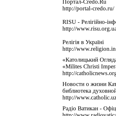
Портал-Credo.Ru
http://portal-credo.ru/
RISU - Релігійно-ін
http://www.risu.org.u
Релігія в Україні
http://www.religion.in
«Католицький Огляда
«Milites Christi Impe
http://catholicnews.or
Новости о жизни Ка
библиотека духовно
http://www.catholic.uz
Радіо Ватикан - Офі
http://www.radiovatic