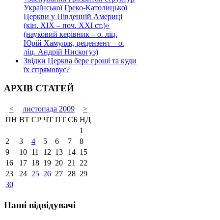
Української Греко-Католицької
Церкви у Південній Америці
(кін. ХІХ – поч. ХХІ ст.)»
(науковий керівник – о. ліц.
Юрій Хамуляк, рецензент – о.
ліц. Андрій Нискогуз)
Звідки Церква бере гроші та куди
їх спрямовує?
АРХІВ СТАТЕЙ
<
листопада 2009
>
ПН
ВТ
СР
ЧТ
ПТ
СБ
НД
1
2
3
4
5
6
7
8
9
10
11
12
13
14
15
16
17
18
19
20
21
22
23
24
25
26
27
28
29
30
Наші відвідувачі