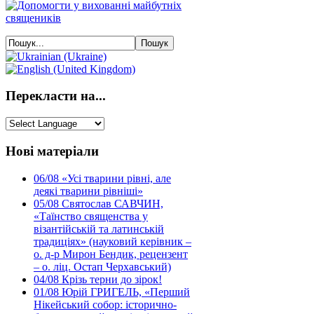
Перекласти на...
Нові матеріали
06/08
«Усі тварини рівні, але
деякі тварини рівніші»
05/08
Святослав САВЧИН,
«Таїнство священства у
візантійській та латинській
традиціях» (науковий керівник –
о. д-р Мирон Бендик, рецензент
– о. ліц. Остап Черхавський)
04/08
Крізь терни до зірок!
01/08
Юрій ГРИГЕЛЬ, «Перший
Нікейський собор: історично-