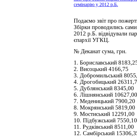
семінарію у 2012 р.Б.
Подаємо звіт про пожертв
Збірки проводились сами
2012 р.Б. відвідували па
єпархії УГКЦ.
№ Деканат сума, грн.
1. Бориславський 8183,2
2. Висоцький 4166,75
3. Добромильський 8055
4. Дрогобицький 26311,
5. Дублянський 8345,00
6. Лішнянський 10627,0
7. Меденицький 7900,20
8. Мокрянський 5819,00
9. Мостиський 12291,00
10. Підбужський 7550,10
11. Рудківський 8511,00
12. Самбірський 15306,3