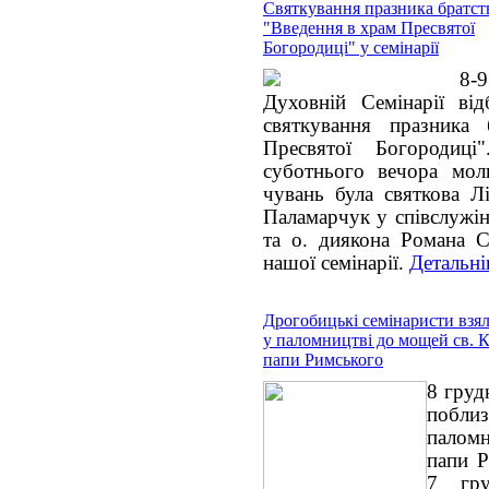
Святкування празника братст
"Введення в храм Пресвятої
Богородиці" у семінарії
8-
Духовній Семінарії від
святкування празника
Пресвятої Богородиці
суботнього вечора мол
чувань була святкова Лі
Паламарчук у співслужін
та о. диякона Романа 
нашої семінарії.
Детальні
Дрогобицькі семінаристи взял
у паломництві до мощей св. 
папи Римського
8 груд
побли
паломн
папи Р
7 гр