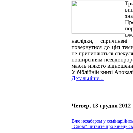
Т
ви
зн
П
пор
вже
наслідки, спричинен
повернутися до цієї тем
не припиняються спекуляц
поширенням псевдопророц
мають ніякого відношенн
У біблійній книзі Апокалі
Детальніше...
Четвер, 13 грудня 2012
Вже незабаром у семінарійно
"Слові" читайте про кінець св