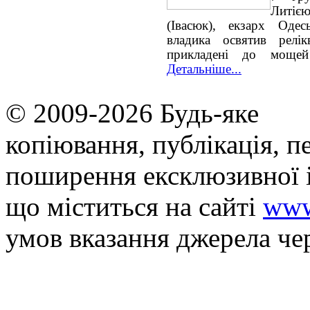
Литією
(Івасюк), екзарх Одес
владика освятив релік
прикладені до мощей
Детальніше...
© 2009-2026 Будь-яке
копiювання, публiкацiя, п
поширення ексклюзивної 
що мiститься на сайті
www
умов вказання джерела че