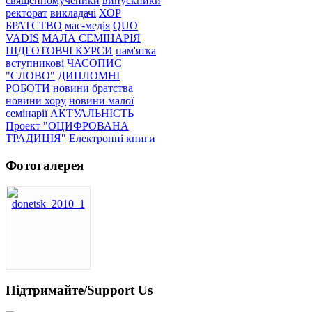
священномученики
випускники
ректорат
викладачі
ХОР
БРАТСТВО
мас-медія
QUO
VADIS
МАЛА СЕМІНАРІЯ
ПІДГОТОВЧІ КУРСИ
пам'ятка
вступникові
ЧАСОПИС
"СЛОВО"
ДИПЛОМНІ
РОБОТИ
новини братства
новини хору
новини малої
семінарії
АКТУАЛЬНІСТЬ
Проект "ОЦИФРОВАНА
ТРАДИЦІЯ"
Електронні книги
Фотогалерея
Підтримайте/Support Us