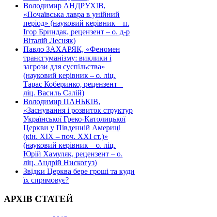
Володимир АНДРУХІВ,
«Почаївська лавра в унійний
період» (науковий керівник – п.
Ігор Бриндак, рецензент – о. д-р
Віталій Лесняк)
Павло ЗАХАРЯК, «Феномен
трансгуманізму: виклики і
загрози для суспільства»
(науковий керівник – о. ліц.
Тарас Коберинко, рецензент –
ліц. Василь Салій)
Володимир ПАНЬКІВ,
«Заснування і розвиток структур
Української Греко-Католицької
Церкви у Південній Америці
(кін. ХІХ – поч. ХХІ ст.)»
(науковий керівник – о. ліц.
Юрій Хамуляк, рецензент – о.
ліц. Андрій Нискогуз)
Звідки Церква бере гроші та куди
їх спрямовує?
АРХІВ СТАТЕЙ