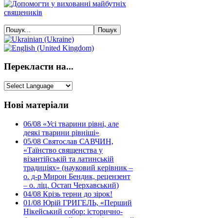
Перекласти на...
Нові матеріали
06/08
«Усі тварини рівні, але
деякі тварини рівніші»
05/08
Святослав САВЧИН,
«Таїнство священства у
візантійській та латинській
традиціях» (науковий керівник –
о. д-р Мирон Бендик, рецензент
– о. ліц. Остап Черхавський)
04/08
Крізь терни до зірок!
01/08
Юрій ГРИГЕЛЬ, «Перший
Нікейський собор: історично-