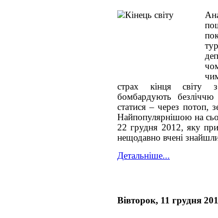
Ан
по
по
ту
де
чо
чи
страх кінця світу з
бомбардують безліччю
статися – через потоп, 
Найпопулярнішою на сьог
22 грудня 2012, яку пр
нещодавно вчені знайшли
Детальніше...
Вівторок, 11 грудня 20