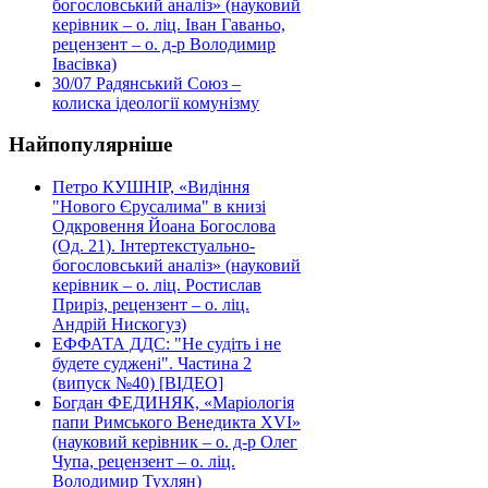
богословський аналіз» (науковий
керівник – о. ліц. Іван Гаваньо,
рецензент – о. д-р Володимир
Івасівка)
30/07
Радянський Союз –
колиска ідеології комунізму
Найпопулярніше
Петро КУШНІР, «Видіння
"Нового Єрусалима" в книзі
Одкровення Йоана Богослова
(Од. 21). Інтертекстуально-
богословський аналіз» (науковий
керівник – о. ліц. Ростислав
Приріз, рецензент – о. ліц.
Андрій Нискогуз)
ЕФФАТА ДДС: "Не судіть і не
будете суджені". Частина 2
(випуск №40) [ВІДЕО]
Богдан ФЕДИНЯК, «Маріологія
папи Римського Венедикта XVI»
(науковий керівник – о. д-р Олег
Чупа, рецензент – о. ліц.
Володимир Тухлян)