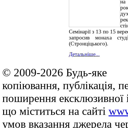
на
рок
ду
ре
ст
Семінарії з 13 по 15 вер
запросив монаха студ
(Стронціцького).
Детальніше...
© 2009-2026 Будь-яке
копiювання, публiкацiя, п
поширення ексклюзивної 
що мiститься на сайті
www
умов вказання джерела че