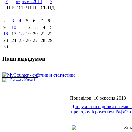
<
вересня 2013
>
ПН
ВТ
СР
ЧТ
ПТ
СБ
НД
1
2
3
4
5
6
7
8
9
10
11
12
13
14
15
16
17
18
19
20
21
22
23
24
25
26
27
28
29
30
Наші відвідувачі
Понеділок, 16 вересня 2013
Дні духовної віднови в семінар
проводом ієромонаха Рафаїл
Згі