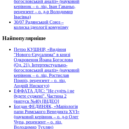
богословський аналіз» (науковий
керівник – о. ліц. Іван Гаваньо,
рецензент – о. д-р Володимир
Івасівка)
30/07
Радянський Союз –
колиска ідеології комунізму
Найпопулярніше
Петро КУШНІР, «Видіння
"Нового Єрусалима" в книзі
Одкровення Йоана Богослова
(Од. 21). Інтертекстуально-
богословський аналіз» (науковий
керівник – о. ліц. Ростислав
Приріз, рецензент – о. ліц.
Андрій Нискогуз)
ЕФФАТА ДДС: "Не судіть і не
будете суджені". Частина 2
(випуск №40) [ВІДЕО]
Богдан ФЕДИНЯК, «Маріологія
папи Римського Венедикта XVI»
(науковий керівник – о. д-р Олег
Чупа, рецензент – о. ліц.
Володимир Тухлян)