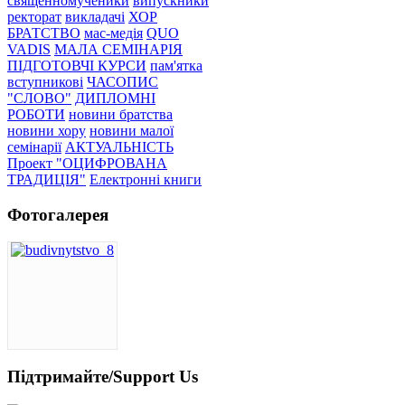
священномученики
випускники
ректорат
викладачі
ХОР
БРАТСТВО
мас-медія
QUO
VADIS
МАЛА СЕМІНАРІЯ
ПІДГОТОВЧІ КУРСИ
пам'ятка
вступникові
ЧАСОПИС
"СЛОВО"
ДИПЛОМНІ
РОБОТИ
новини братства
новини хору
новини малої
семінарії
АКТУАЛЬНІСТЬ
Проект "ОЦИФРОВАНА
ТРАДИЦІЯ"
Електронні книги
Фотогалерея
Підтримайте/Support Us