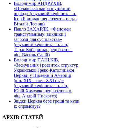
Володимир АНДРУХІВ,
«Почаївська лавра в унійний
період» (науковий керівник – п.
Ігор Бриндак, рецензент – о. д-р
Віталій Лесняк)
Павло ЗАХАРЯК, «Феномен
трансгуманізму: виклики і
загрози для суспільства»
(науковий керівник – о. ліц.
Тарас Коберинко, рецензент –
ліц. Василь Салій)
Володимир ПАНЬКІВ,
«Заснування і розвиток структур
Української Греко-Католицької
Церкви у Південній Америці
(кін. ХІХ – поч. ХХІ ст.)»
(науковий керівник – о. ліц.
Юрій Хамуляк, рецензент – о.
ліц. Андрій Нискогуз)
Звідки Церква бере гроші та куди
їх спрямовує?
АРХІВ СТАТЕЙ