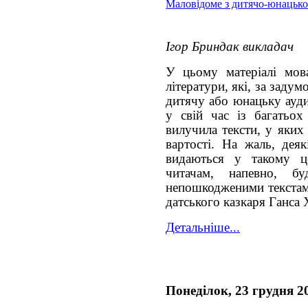
Маловідоме з дитячо-юнацько
Ігор Бриндак викладач
У цьому матеріалі мов
літератури, які, за задум
дитячу або юнацьку ауд
у свій час із багатьо
вилучила тексти, у яких
вартості. На жаль, деяк
видаються у такому ц
читачам, напевно, б
непошкодженими текстам
датського казкаря Ганса 
Детальніше...
Понеділок, 23 грудня 2