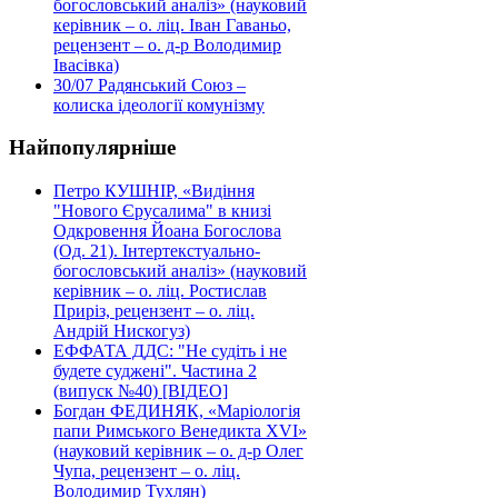
богословський аналіз» (науковий
керівник – о. ліц. Іван Гаваньо,
рецензент – о. д-р Володимир
Івасівка)
30/07
Радянський Союз –
колиска ідеології комунізму
Найпопулярніше
Петро КУШНІР, «Видіння
"Нового Єрусалима" в книзі
Одкровення Йоана Богослова
(Од. 21). Інтертекстуально-
богословський аналіз» (науковий
керівник – о. ліц. Ростислав
Приріз, рецензент – о. ліц.
Андрій Нискогуз)
ЕФФАТА ДДС: "Не судіть і не
будете суджені". Частина 2
(випуск №40) [ВІДЕО]
Богдан ФЕДИНЯК, «Маріологія
папи Римського Венедикта XVI»
(науковий керівник – о. д-р Олег
Чупа, рецензент – о. ліц.
Володимир Тухлян)