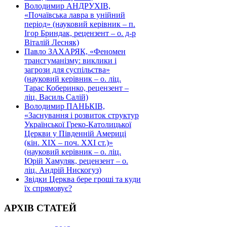
Володимир АНДРУХІВ,
«Почаївська лавра в унійний
період» (науковий керівник – п.
Ігор Бриндак, рецензент – о. д-р
Віталій Лесняк)
Павло ЗАХАРЯК, «Феномен
трансгуманізму: виклики і
загрози для суспільства»
(науковий керівник – о. ліц.
Тарас Коберинко, рецензент –
ліц. Василь Салій)
Володимир ПАНЬКІВ,
«Заснування і розвиток структур
Української Греко-Католицької
Церкви у Південній Америці
(кін. ХІХ – поч. ХХІ ст.)»
(науковий керівник – о. ліц.
Юрій Хамуляк, рецензент – о.
ліц. Андрій Нискогуз)
Звідки Церква бере гроші та куди
їх спрямовує?
АРХІВ СТАТЕЙ