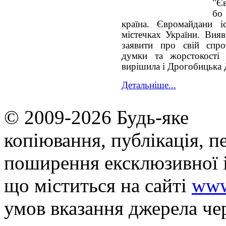
"Єв
бо
країна. Євромайдани і
містечках України. Вия
заявити про свій спро
думки та жорстокості 
вирішила і Дрогобицька 
Детальніше...
© 2009-2026 Будь-яке
копiювання, публiкацiя, п
поширення ексклюзивної 
що мiститься на сайті
www
умов вказання джерела че