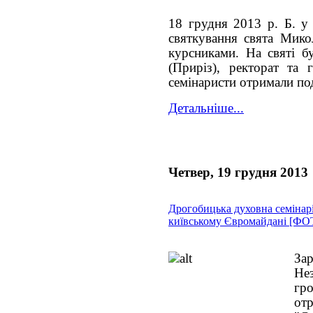
18 грудня 2013 р. Б. у
святкування свята Микол
курсниками. На святі б
(Приріз), ректорат та г
семінаристи отримали по
Детальніше...
Четвер, 19 грудня 2013
Дрогобицька духовна семінарі
київському Євромайдані [ФО
Зар
Не
гро
от