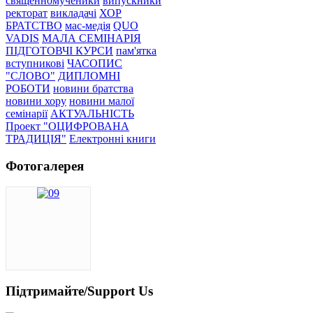
священномученики
випускники
ректорат
викладачі
ХОР
БРАТСТВО
мас-медія
QUO
VADIS
МАЛА СЕМІНАРІЯ
ПІДГОТОВЧІ КУРСИ
пам'ятка
вступникові
ЧАСОПИС
"СЛОВО"
ДИПЛОМНІ
РОБОТИ
новини братства
новини хору
новини малої
семінарії
АКТУАЛЬНІСТЬ
Проект "ОЦИФРОВАНА
ТРАДИЦІЯ"
Електронні книги
Фотогалерея
Підтримайте/Support Us