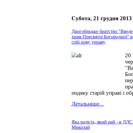
Субота, 21 грудня 2013
Дрогобицьке братство "Введе
храм Пресвятої Богородиці" 
собі нову управу
20
че
"В
Бо
пе
пра
подяку старій управі і об
Детальніше...
Яка радість, який рай - в ДДС
Миколай