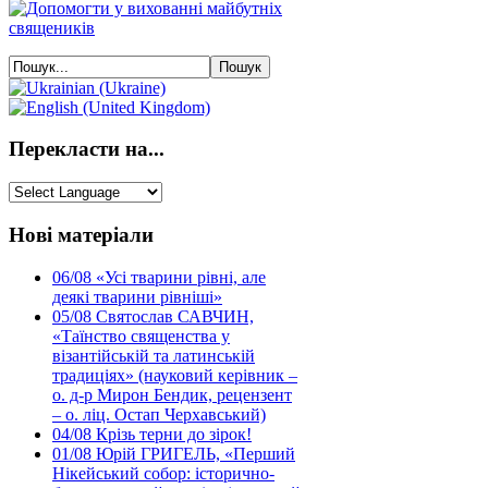
Перекласти на...
Нові матеріали
06/08
«Усі тварини рівні, але
деякі тварини рівніші»
05/08
Святослав САВЧИН,
«Таїнство священства у
візантійській та латинській
традиціях» (науковий керівник –
о. д-р Мирон Бендик, рецензент
– о. ліц. Остап Черхавський)
04/08
Крізь терни до зірок!
01/08
Юрій ГРИГЕЛЬ, «Перший
Нікейський собор: історично-