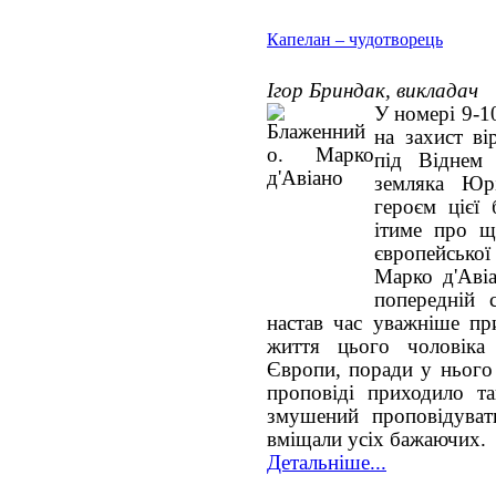
Капелан – чудотворець
Ігор Бриндак, викладач
У номері 9-1
на захист ві
під Віднем
земляка Юр
героєм цієї
ітиме про щ
європейської
Марко д'Аві
попередній 
настав час уважніше при
життя цього чоловіка
Європи, поради у нього 
проповіді приходило т
змушений проповідуват
вміщали усіх бажаючих.
Детальніше...