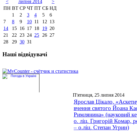
<
липня 2014
>
ПН
ВТ
СР
ЧТ
ПТ
СБ
НД
1
2
3
4
5
6
7
8
9
10
11
12
13
14
15
16
17
18
19
20
21
22
23
24
25
26
27
28
29
30
31
Наші відвідувачі
П'ятниця, 25 липня 2014
Ярослав Цікало, «Аскети
вчення святого Йоана Ка
Римлянина» (науковий ке
о. ліц. Григорій Комар, 
– о.ліц. Степан Угрин)