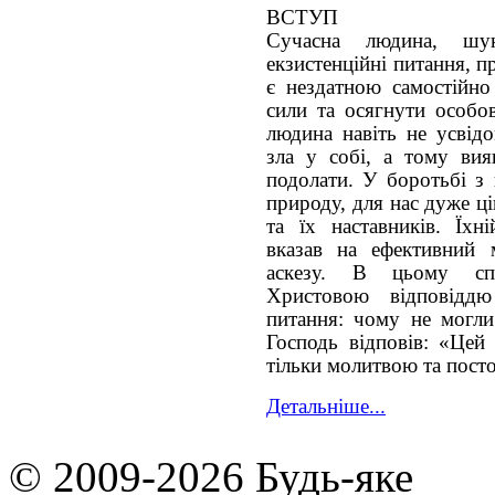
ВСТУП
Сучасна людина, шу
екзистенційні питання, 
є нездатною самостійно
сили та осягнути особов
людина навіть не усвід
зла у собі, а тому ви
подолати. У боротьбі з
природу, для нас дуже ц
та їх наставників. Їхн
вказав на ефективний
аскезу. В цьому спос
Христовою відповіддю
питання: чому не могли
Господь відповів: «Цей
тільки молитвою та пост
Детальніше...
© 2009-2026 Будь-яке