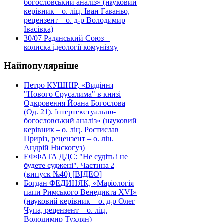
богословський аналіз» (науковий
керівник – о. ліц. Іван Гаваньо,
рецензент – о. д-р Володимир
Івасівка)
30/07
Радянський Союз –
колиска ідеології комунізму
Найпопулярніше
Петро КУШНІР, «Видіння
"Нового Єрусалима" в книзі
Одкровення Йоана Богослова
(Од. 21). Інтертекстуально-
богословський аналіз» (науковий
керівник – о. ліц. Ростислав
Приріз, рецензент – о. ліц.
Андрій Нискогуз)
ЕФФАТА ДДС: "Не судіть і не
будете суджені". Частина 2
(випуск №40) [ВІДЕО]
Богдан ФЕДИНЯК, «Маріологія
папи Римського Венедикта XVI»
(науковий керівник – о. д-р Олег
Чупа, рецензент – о. ліц.
Володимир Тухлян)