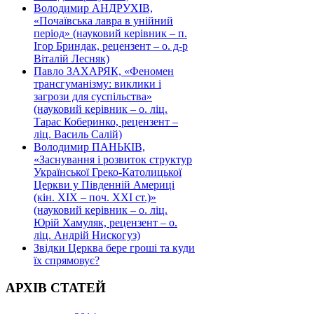
Володимир АНДРУХІВ,
«Почаївська лавра в унійний
період» (науковий керівник – п.
Ігор Бриндак, рецензент – о. д-р
Віталій Лесняк)
Павло ЗАХАРЯК, «Феномен
трансгуманізму: виклики і
загрози для суспільства»
(науковий керівник – о. ліц.
Тарас Коберинко, рецензент –
ліц. Василь Салій)
Володимир ПАНЬКІВ,
«Заснування і розвиток структур
Української Греко-Католицької
Церкви у Південній Америці
(кін. ХІХ – поч. ХХІ ст.)»
(науковий керівник – о. ліц.
Юрій Хамуляк, рецензент – о.
ліц. Андрій Нискогуз)
Звідки Церква бере гроші та куди
їх спрямовує?
АРХІВ СТАТЕЙ