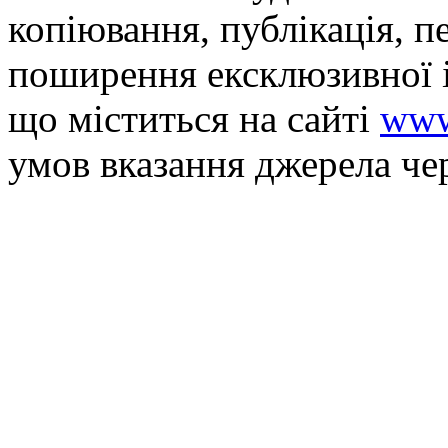
копiювання, публiкацiя, п
поширення ексклюзивної 
що мiститься на сайті
www
умов вказання джерела че