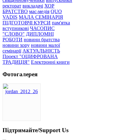
священномученики
випускники
ректорат
викладачі
ХОР
БРАТСТВО
мас-медія
QUO
VADIS
МАЛА СЕМІНАРІЯ
ПІДГОТОВЧІ КУРСИ
пам'ятка
вступникові
ЧАСОПИС
"СЛОВО"
ДИПЛОМНІ
РОБОТИ
новини братства
новини хору
новини малої
семінарії
АКТУАЛЬНІСТЬ
Проект "ОЦИФРОВАНА
ТРАДИЦІЯ"
Електронні книги
Фотогалерея
Підтримайте/Support Us