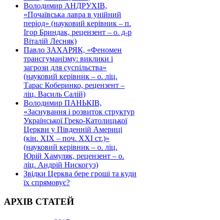
Володимир АНДРУХІВ,
«Почаївська лавра в унійний
період» (науковий керівник – п.
Ігор Бриндак, рецензент – о. д-р
Віталій Лесняк)
Павло ЗАХАРЯК, «Феномен
трансгуманізму: виклики і
загрози для суспільства»
(науковий керівник – о. ліц.
Тарас Коберинко, рецензент –
ліц. Василь Салій)
Володимир ПАНЬКІВ,
«Заснування і розвиток структур
Української Греко-Католицької
Церкви у Південній Америці
(кін. ХІХ – поч. ХХІ ст.)»
(науковий керівник – о. ліц.
Юрій Хамуляк, рецензент – о.
ліц. Андрій Нискогуз)
Звідки Церква бере гроші та куди
їх спрямовує?
АРХІВ СТАТЕЙ