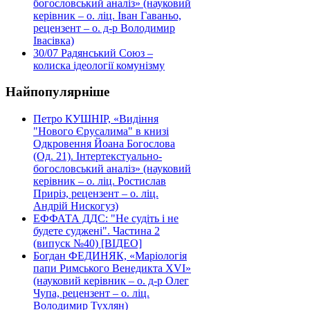
богословський аналіз» (науковий
керівник – о. ліц. Іван Гаваньо,
рецензент – о. д-р Володимир
Івасівка)
30/07
Радянський Союз –
колиска ідеології комунізму
Найпопулярніше
Петро КУШНІР, «Видіння
"Нового Єрусалима" в книзі
Одкровення Йоана Богослова
(Од. 21). Інтертекстуально-
богословський аналіз» (науковий
керівник – о. ліц. Ростислав
Приріз, рецензент – о. ліц.
Андрій Нискогуз)
ЕФФАТА ДДС: "Не судіть і не
будете суджені". Частина 2
(випуск №40) [ВІДЕО]
Богдан ФЕДИНЯК, «Маріологія
папи Римського Венедикта XVI»
(науковий керівник – о. д-р Олег
Чупа, рецензент – о. ліц.
Володимир Тухлян)