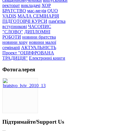
священномученики
випускники
ректорат
викладачі
ХОР
БРАТСТВО
мас-медія
QUO
VADIS
МАЛА СЕМІНАРІЯ
ПІДГОТОВЧІ КУРСИ
пам'ятка
вступникові
ЧАСОПИС
"СЛОВО"
ДИПЛОМНІ
РОБОТИ
новини братства
новини хору
новини малої
семінарії
АКТУАЛЬНІСТЬ
Проект "ОЦИФРОВАНА
ТРАДИЦІЯ"
Електронні книги
Фотогалерея
Підтримайте/Support Us