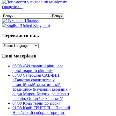
Перекласти на...
Нові матеріали
06/08
«Усі тварини рівні, але
деякі тварини рівніші»
05/08
Святослав САВЧИН,
«Таїнство священства у
візантійській та латинській
традиціях» (науковий керівник –
о. д-р Мирон Бендик, рецензент
– о. ліц. Остап Черхавський)
04/08
Крізь терни до зірок!
01/08
Юрій ГРИГЕЛЬ, «Перший
Нікейський собор: історично-