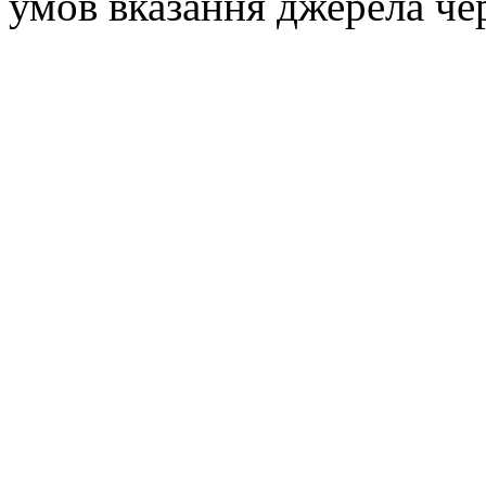
умов вказання джерела че