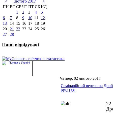
<
лютого 2017
>
ПН
ВТ
СР
ЧТ
ПТ
СБ
НД
1
2
3
4
5
6
7
8
9
10
11
12
13
14
15
16
17
18
19
20
21
22
23
24
25
26
27
28
Наші відвідувачі
Четвер, 02 лютого 2017
Семінарійний вертеп на Донб
[ФОТО]
22 
Дро