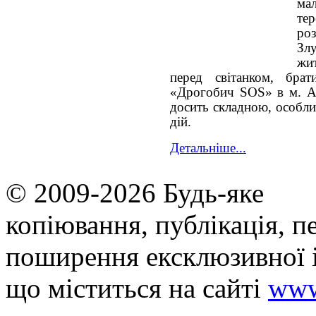
ма
те
ро
Зл
жи
перед світанком, бра
«Дрогобич SOS» в м. Ав
досить складною, особли
дій.
Детальніше...
© 2009-2026 Будь-яке
копiювання, публiкацiя, п
поширення ексклюзивної 
що мiститься на сайті
www