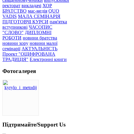
священномученики
випускники
ректорат
викладачі
ХОР
БРАТСТВО
мас-медія
QUO
VADIS
МАЛА СЕМІНАРІЯ
ПІДГОТОВЧІ КУРСИ
пам'ятка
вступникові
ЧАСОПИС
"СЛОВО"
ДИПЛОМНІ
РОБОТИ
новини братства
новини хору
новини малої
семінарії
АКТУАЛЬНІСТЬ
Проект "ОЦИФРОВАНА
ТРАДИЦІЯ"
Електронні книги
Фотогалерея
Підтримайте/Support Us