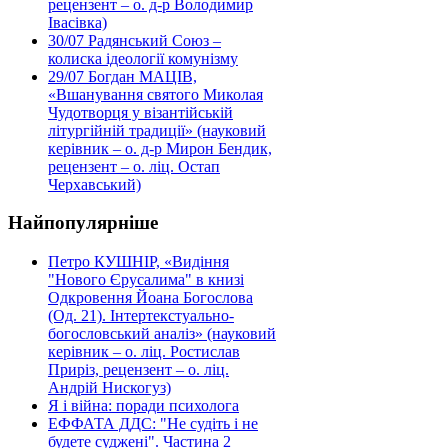
рецензент – о. д-р Володимир
Івасівка)
30/07
Радянський Союз –
колиска ідеології комунізму
29/07
Богдан МАЦІВ,
«Вшанування святого Миколая
Чудотворця у візантійській
літургійній традиції» (науковий
керівник – о. д-р Мирон Бендик,
рецензент – о. ліц. Остап
Черхавський)
Найпопулярніше
Петро КУШНІР, «Видіння
"Нового Єрусалима" в книзі
Одкровення Йоана Богослова
(Од. 21). Інтертекстуально-
богословський аналіз» (науковий
керівник – о. ліц. Ростислав
Приріз, рецензент – о. ліц.
Андрій Нискогуз)
Я і війна: поради психолога
ЕФФАТА ДДС: "Не судіть і не
будете суджені". Частина 2