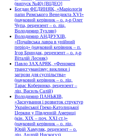
(випуск №40) [ВІДЕО]
Богдан ФЕДИНЯК, «Маріологія
папи Римського Венедикта XVI»
(науковий керівник – о. д-р Олег
Чупа, рецензент – о. ліц.
Володимир Тухлян)
Володимир АНДРУХІВ,
«Почаївська лавра в унійний
період» (науковий керівник – п.
Ігор Бриндак, рецензент – о. д-р
Віталій Лесняк)
Павло ЗАХАРЯК, «Феномен
трансгуманізму: виклики і
загрози для суспільства»
(науковий керівник – о. ліц.
Тарас Коберинко, рецензент –
ліц. Василь Салій)
Володимир ПАНЬКІВ,
«Заснування і розвиток структур
Української Греко-Католицької
Церкви у Південній Америці
(кін. ХІХ – поч. ХХІ ст.)»
(науковий керівник – о. ліц.
Юрій Хамуляк, рецензент – о.
ліц. Андрій Нискогуз)