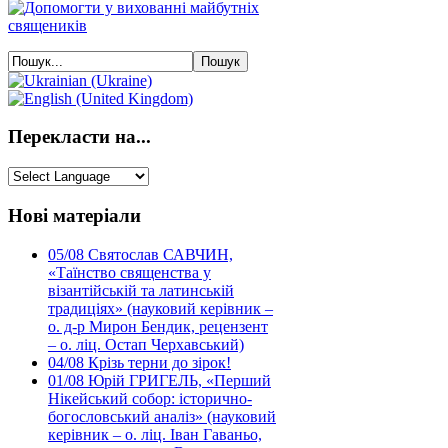
Перекласти на...
Нові матеріали
05/08
Святослав САВЧИН,
«Таїнство священства у
візантійській та латинській
традиціях» (науковий керівник –
о. д-р Мирон Бендик, рецензент
– о. ліц. Остап Черхавський)
04/08
Крізь терни до зірок!
01/08
Юрій ГРИГЕЛЬ, «Перший
Нікейський собор: історично-
богословський аналіз» (науковий
керівник – о. ліц. Іван Гаваньо,