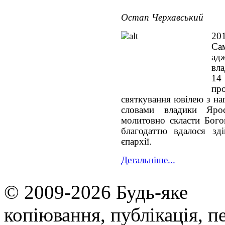
Остап Черхавський
20
Сам
ад
вл
1
п
святкування ювілею з наг
словами владики Яро
молитовно скласти Бого
благодаттю вдалося зд
єпархії.
Детальніше...
© 2009-2026 Будь-яке
копiювання, публiкацiя, п