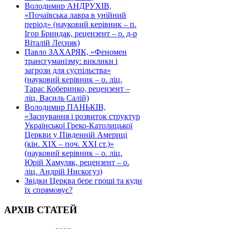
Володимир АНДРУХІВ,
«Почаївська лавра в унійний
період» (науковий керівник – п.
Ігор Бриндак, рецензент – о. д-р
Віталій Лесняк)
Павло ЗАХАРЯК, «Феномен
трансгуманізму: виклики і
загрози для суспільства»
(науковий керівник – о. ліц.
Тарас Коберинко, рецензент –
ліц. Василь Салій)
Володимир ПАНЬКІВ,
«Заснування і розвиток структур
Української Греко-Католицької
Церкви у Південній Америці
(кін. ХІХ – поч. ХХІ ст.)»
(науковий керівник – о. ліц.
Юрій Хамуляк, рецензент – о.
ліц. Андрій Нискогуз)
Звідки Церква бере гроші та куди
їх спрямовує?
АРХІВ СТАТЕЙ