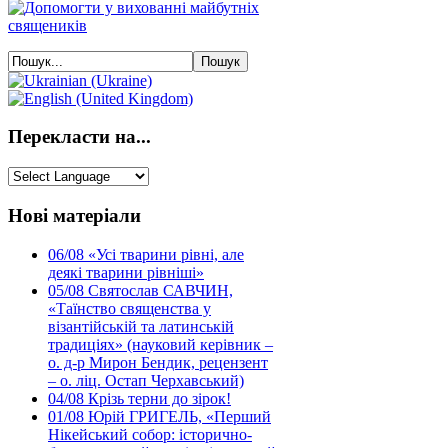
Перекласти на...
Нові матеріали
06/08
«Усі тварини рівні, але
деякі тварини рівніші»
05/08
Святослав САВЧИН,
«Таїнство священства у
візантійській та латинській
традиціях» (науковий керівник –
о. д-р Мирон Бендик, рецензент
– о. ліц. Остап Черхавський)
04/08
Крізь терни до зірок!
01/08
Юрій ГРИГЕЛЬ, «Перший
Нікейський собор: історично-