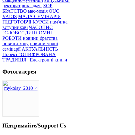
священномученики
випускники
ректорат
викладачі
ХОР
БРАТСТВО
мас-медія
QUO
VADIS
МАЛА СЕМІНАРІЯ
ПІДГОТОВЧІ КУРСИ
пам'ятка
вступникові
ЧАСОПИС
"СЛОВО"
ДИПЛОМНІ
РОБОТИ
новини братства
новини хору
новини малої
семінарії
АКТУАЛЬНІСТЬ
Проект "ОЦИФРОВАНА
ТРАДИЦІЯ"
Електронні книги
Фотогалерея
Підтримайте/Support Us