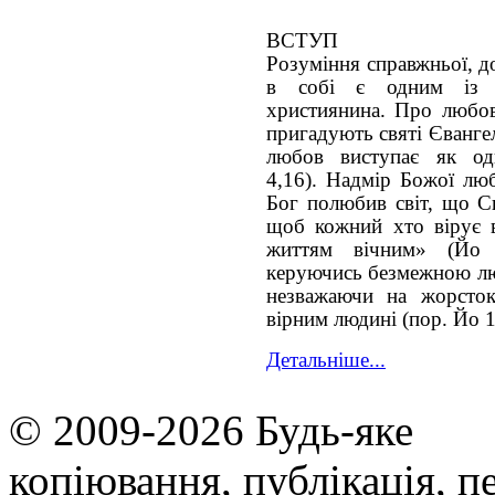
ВСТУП
Розуміння справжньої, до
в собі є одним із 
християнина. Про любов 
пригадують святі Євангел
любов виступає як о
4,16). Надмір Божої люб
Бог полюбив світ, що С
щоб кожний хто вірує в
життям вічним» (Йо 3
керуючись безмежною люб
незважаючи на жорсток
вірним людині (пор. Йо 1
Детальніше...
© 2009-2026 Будь-яке
копiювання, публiкацiя, п