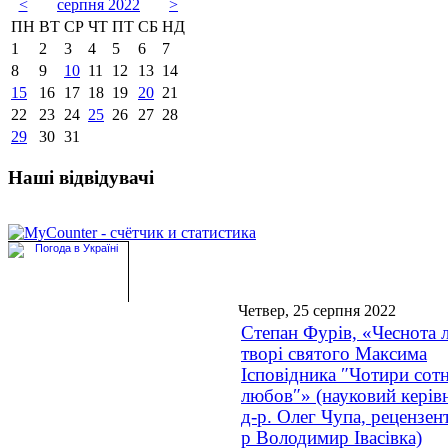
<
серпня 2022
>
ПН
ВТ
СР
ЧТ
ПТ
СБ
НД
1
2
3
4
5
6
7
8
9
10
11
12
13
14
15
16
17
18
19
20
21
22
23
24
25
26
27
28
29
30
31
Наші відвідувачі
Четвер, 25 серпня 2022
Степан Фурів, «Чеснота 
творі святого Максима
Ісповідника ″Чотири сотн
любов″» (науковий керівн
д-р. Олег Чупа, рецензент
р Володимир Івасівка)