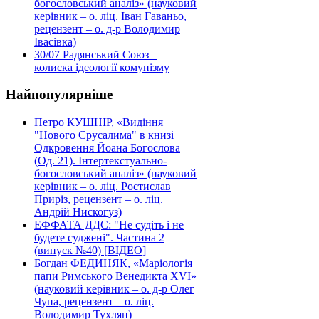
богословський аналіз» (науковий
керівник – о. ліц. Іван Гаваньо,
рецензент – о. д-р Володимир
Івасівка)
30/07
Радянський Союз –
колиска ідеології комунізму
Найпопулярніше
Петро КУШНІР, «Видіння
"Нового Єрусалима" в книзі
Одкровення Йоана Богослова
(Од. 21). Інтертекстуально-
богословський аналіз» (науковий
керівник – о. ліц. Ростислав
Приріз, рецензент – о. ліц.
Андрій Нискогуз)
ЕФФАТА ДДС: "Не судіть і не
будете суджені". Частина 2
(випуск №40) [ВІДЕО]
Богдан ФЕДИНЯК, «Маріологія
папи Римського Венедикта XVI»
(науковий керівник – о. д-р Олег
Чупа, рецензент – о. ліц.
Володимир Тухлян)