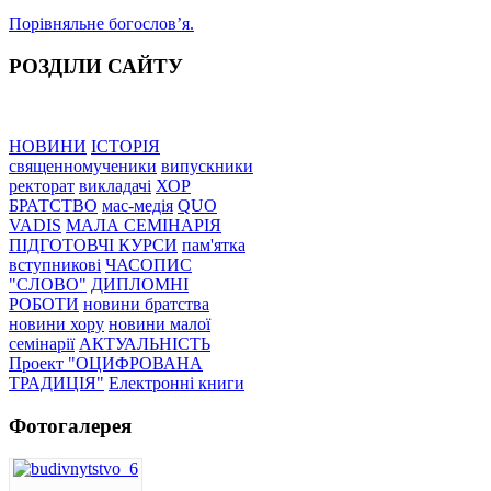
Порівняльне богословʼя.
РОЗДІЛИ САЙТУ
НОВИНИ
ІСТОРІЯ
священномученики
випускники
ректорат
викладачі
ХОР
БРАТСТВО
мас-медія
QUO
VADIS
МАЛА СЕМІНАРІЯ
ПІДГОТОВЧІ КУРСИ
пам'ятка
вступникові
ЧАСОПИС
"СЛОВО"
ДИПЛОМНІ
РОБОТИ
новини братства
новини хору
новини малої
семінарії
АКТУАЛЬНІСТЬ
Проект "ОЦИФРОВАНА
ТРАДИЦІЯ"
Електронні книги
Фотогалерея