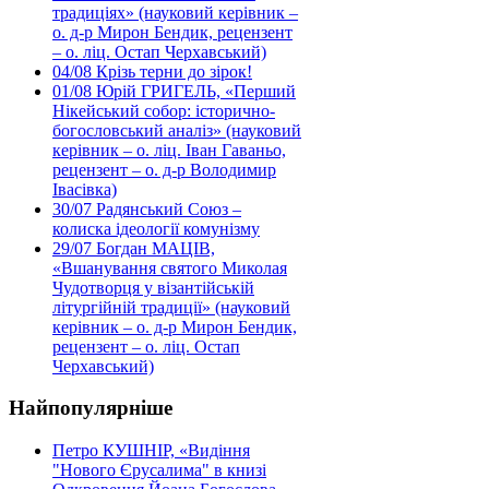
традиціях» (науковий керівник –
о. д-р Мирон Бендик, рецензент
– о. ліц. Остап Черхавський)
04/08
Крізь терни до зірок!
01/08
Юрій ГРИГЕЛЬ, «Перший
Нікейський собор: історично-
богословський аналіз» (науковий
керівник – о. ліц. Іван Гаваньо,
рецензент – о. д-р Володимир
Івасівка)
30/07
Радянський Союз –
колиска ідеології комунізму
29/07
Богдан МАЦІВ,
«Вшанування святого Миколая
Чудотворця у візантійській
літургійній традиції» (науковий
керівник – о. д-р Мирон Бендик,
рецензент – о. ліц. Остап
Черхавський)
Найпопулярніше
Петро КУШНІР, «Видіння
"Нового Єрусалима" в книзі