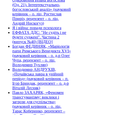
Одкровення Йоана Богослова
(Од. 21). Інтертекстуально-
богословський аналіз» (науковий
керівник – о. ліц. Ростислав
Приріз, рецензент – о. ліц.
Андрій Нискогуз)
Я і війна: поради психолога
ЕФФАТА ДДС: "Не судіть і не
будете суджені". Частина 2
(випуск №40) [ВІДЕО]
Богдан ФЕДИНЯК, «Маріологія
папи Римського Венедикта XVI»
(науковий керівник – о. д-р Олег
Чупа, рецензент – о. ліц.
Володимир Тухлян)
Володимир АНДРУХІВ,
«Почаївська лавра в унійний
період» (науковий керівник – п.
Ігор Бриндак, рецензент – о. д-р
Віталій Лесняк)
Павло ЗАХАРЯК, «Феномен
трансгуманізму: виклики і
загрози для суспільства»
(науковий керівник – о. ліц.
Тарас Коберинко, рецензент –