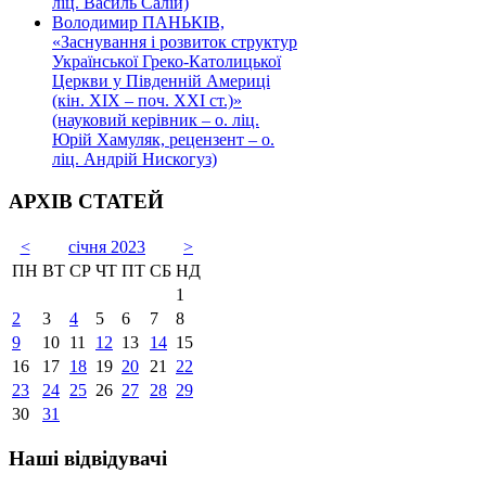
ліц. Василь Салій)
Володимир ПАНЬКІВ,
«Заснування і розвиток структур
Української Греко-Католицької
Церкви у Південній Америці
(кін. ХІХ – поч. ХХІ ст.)»
(науковий керівник – о. ліц.
Юрій Хамуляк, рецензент – о.
ліц. Андрій Нискогуз)
АРХІВ СТАТЕЙ
<
січня 2023
>
ПН
ВТ
СР
ЧТ
ПТ
СБ
НД
1
2
3
4
5
6
7
8
9
10
11
12
13
14
15
16
17
18
19
20
21
22
23
24
25
26
27
28
29
30
31
Наші відвідувачі