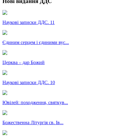
Нові видання ДДС
Наукові записки ДДС. 11
Єдиним серцем і єдиними вус...
Церква – дар Божий
Наукові записки ДДС. 10
Ювілей: походження, святкув...
Божественна Літургія св. Ів...