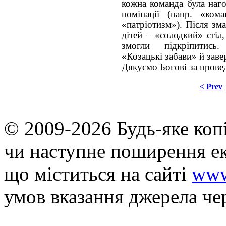
кожна команда була наго
номінації (напр. «кома
«патріотизм»). Після зм
дітей – «солодкий» стіл,
змогли підкріпитись
«Козацькі забави» й за
Дякуємо Богові за прове
< Prev
© 2009-2026 Будь-яке коп
чи наступне поширення ек
що мiститься на сайті
www
умов вказання джерела че