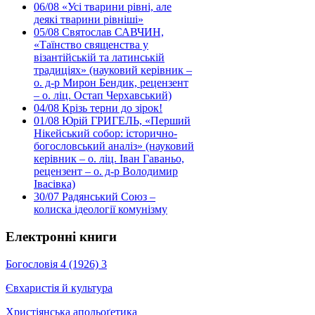
06/08
«Усі тварини рівні, але
деякі тварини рівніші»
05/08
Святослав САВЧИН,
«Таїнство священства у
візантійській та латинській
традиціях» (науковий керівник –
о. д-р Мирон Бендик, рецензент
– о. ліц. Остап Черхавський)
04/08
Крізь терни до зірок!
01/08
Юрій ГРИГЕЛЬ, «Перший
Нікейський собор: історично-
богословський аналіз» (науковий
керівник – о. ліц. Іван Гаваньо,
рецензент – о. д-р Володимир
Івасівка)
30/07
Радянський Союз –
колиска ідеології комунізму
Електронні книги
Богословія 4 (1926) 3
Євхаристія й культура
Христіянська апольоґетика