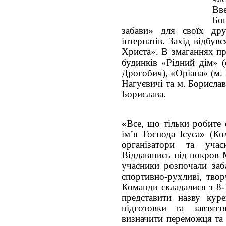
Вв
Бо
забави» для своїх дру
інтернатів. Захід відбув
Христа». В змаганнях пр
будинків «Рідний дім» (
Дрогобич), «Оріана» (м. Б
Нагуєвичі та м. Борислав
Борислава.
«Все, що тільки робите 
ім’я Господа Ісуса» (Ко
організатори та уча
Віддавшись під покров М
учасники розпочали заб
спортивно-рухливі, твор
Команди складалися з 8-
представити назву куре
підготовки та завзят
визначити переможця та 