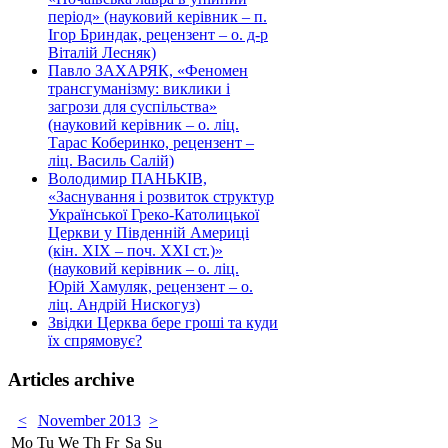
період» (науковий керівник – п.
Ігор Бриндак, рецензент – о. д-р
Віталій Лесняк)
Павло ЗАХАРЯК, «Феномен
трансгуманізму: виклики і
загрози для суспільства»
(науковий керівник – о. ліц.
Тарас Коберинко, рецензент –
ліц. Василь Салій)
Володимир ПАНЬКІВ,
«Заснування і розвиток структур
Української Греко-Католицької
Церкви у Південній Америці
(кін. ХІХ – поч. ХХІ ст.)»
(науковий керівник – о. ліц.
Юрій Хамуляк, рецензент – о.
ліц. Андрій Нискогуз)
Звідки Церква бере гроші та куди
їх спрямовує?
Articles archive
<
November 2013
>
Mo
Tu
We
Th
Fr
Sa
Su