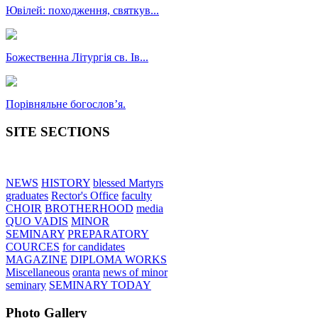
Ювілей: походження, святкув...
Божественна Літургія св. Ів...
Порівняльне богословʼя.
SITE SECTIONS
NEWS
HISTORY
blessed Martyrs
graduates
Rector's Office
faculty
CHOIR
BROTHERHOOD
media
QUO VADIS
MINOR
SEMINARY
PREPARATORY
COURCES
for candidates
MAGAZINE
DIPLOMA WORKS
Miscellaneous
oranta
news of minor
seminary
SEMINARY TODAY
Photo Gallery