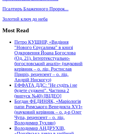
Псалтиръ Блаженного Пророк...
Золотий ключ до неба
Most Read
Петро КУШНІР, «Видіння
"Нового Єрусалима" в книзі
Одкровення Йоана Богослова
(Од. 21). Інтертекстуально-
богословський аналіз» (науковий
керівник – о. ліц. Ростислав
Приріз, рецензент – о. ліц.
Андрій Нискогуз)
ЕФФАТА ДДС: "Не судіть і не
будете суджені". Частина 2
(випуск №40) [ВІДЕО]
Богдан ФЕДИНЯК, «Маріологія
папи Римського Венедикта XVI»
(науковий керівник – о. д-р Олег
Чупа, рецензент – о. ліц.
Володимир Тухлян)
Володимир АНДРУХІВ,
«Почаївська лавра в унійний