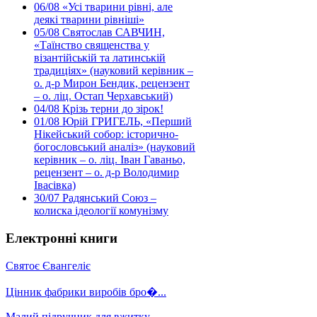
06/08
«Усі тварини рівні, але
деякі тварини рівніші»
05/08
Святослав САВЧИН,
«Таїнство священства у
візантійській та латинській
традиціях» (науковий керівник –
о. д-р Мирон Бендик, рецензент
– о. ліц. Остап Черхавський)
04/08
Крізь терни до зірок!
01/08
Юрій ГРИГЕЛЬ, «Перший
Нікейський собор: історично-
богословський аналіз» (науковий
керівник – о. ліц. Іван Гаваньо,
рецензент – о. д-р Володимир
Івасівка)
30/07
Радянський Союз –
колиска ідеології комунізму
Електронні книги
Святоє Євангеліє
Цінник фабрики виробів бро�...
Малий підручник для вжитку ...