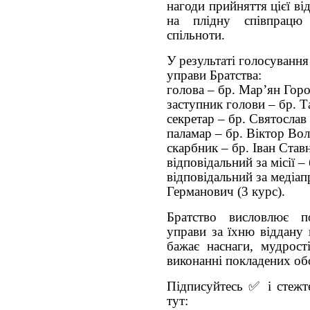
нагоди прийняття цієї від
на плідну співпрацю
спільноти.
У результаті голосування
управи Братства:
голова – бр. Мар’ян Горо
заступник голови – бр. Та
секретар – бр. Святослав
паламар – бр. Віктор Вол
скарбник – бр. Іван Став
відповідальний за місії –
відповідальний за медіап
Германович (3 курс).
Братство висловлює п
управи за їхню віддану 
бажає наснаги, мудрост
виконанні покладених обо
Підписуйтесь ✅ і стежте
тут: