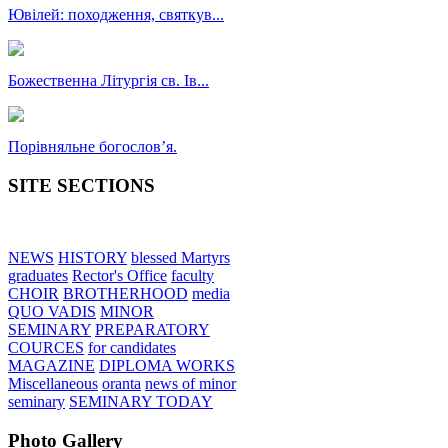
Ювілей: походження, святкув...
Божественна Літургія св. Ів...
Порівняльне богословʼя.
SITE SECTIONS
NEWS
HISTORY
blessed Martyrs
graduates
Rector's Office
faculty
CHOIR
BROTHERHOOD
media
QUO VADIS
MINOR
SEMINARY
PREPARATORY
COURCES
for candidates
MAGAZINE
DIPLOMA WORKS
Miscellaneous
oranta
news of minor
seminary
SEMINARY TODAY
Photo Gallery