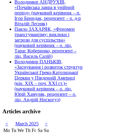
Володимир АНДРУХІВ,
«Почаївська лавра в унійний
період» (науковий керівник – п.
Ігор Бриндак, рецензент – о. д-р
Віталій Лесняк)
Павло ЗАХАРЯК, «Феномен
трансгуманізму: виклики і
загрози для суспільства»
(науковий керівник – о. ліц.
Тарас Коберинко, рецензент –
ліц. Василь Салій)
Володимир ПАНЬКІВ,
«Заснування і розвиток структур
Української Греко-Католицької
Церкви у Південній Америці
(кін. ХІХ – поч. ХХІ ст.)»
(науковий керівник – о. ліц.
Юрій Хамуляк, рецензент – о.
ліц. Андрій Нискогуз)
Articles archive
<
March 2025
>
Mo
Tu
We
Th
Fr
Sa
Su