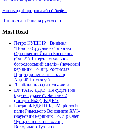
Новомодні пророки або бібл�...
Чинности и Рішеня руского п...
Most Read
Петро КУШНІР, «Видіння
"Нового Єрусалима" в книзі
Одкровення Йоана Богослова
(Од. 21). Інтертекстуально-
богословський аналіз» (науковий
керівник – о. ліц. Ростислав
Приріз, рецензент – о. ліц.
Андрій Нискогуз)
Я і війна: поради психолога
ЕФФАТА ДДС: "Не судіть і не
будете суджені". Частина 2
(випуск №40) [ВІДЕО]
Богдан ФЕДИНЯК, «Маріологія
папи Римського Венедикта XVI»
(науковий керівник – о. д-р Олег
Чупа, рецензент – о. ліц.
Володимир Тухлян)