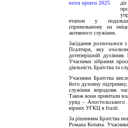
діє
пр
упр
етапом у подальшо
спрямованому на зміцн
активного служіння.
Засідання розпочалося з
Псалтиря, яку очолили
дотеперішній духівник 
Учасники зібрання прос
діяльність Братства та с
Учасники Братства висл
його духовну підтримку,
служіння впродовж час
Також вони привітали вл
уряд – Апостольського 
вірних УГКЦ в Італії.
За рішенням Братства но
Романа Копача. Учасники