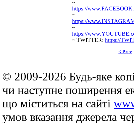
~ FA
https://www.FACEBOOK.c
~ INS
https://www.INSTAGRAM.
~ YO
https://www.YOUTUBE.com
~ TWITTER:
https://TW
< Prev
© 2009-2026 Будь-яке коп
чи наступне поширення ек
що мiститься на сайті
www
умов вказання джерела че