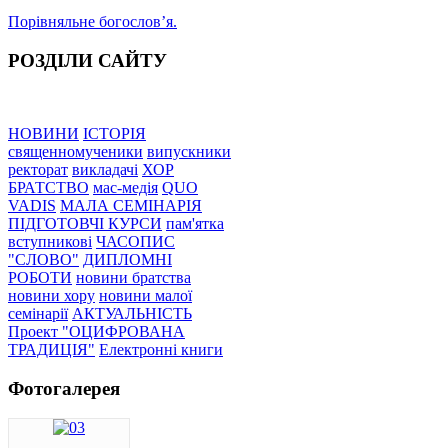
Порівняльне богословʼя.
РОЗДІЛИ САЙТУ
НОВИНИ
ІСТОРІЯ
священномученики
випускники
ректорат
викладачі
ХОР
БРАТСТВО
мас-медія
QUO
VADIS
МАЛА СЕМІНАРІЯ
ПІДГОТОВЧІ КУРСИ
пам'ятка
вступникові
ЧАСОПИС
"СЛОВО"
ДИПЛОМНІ
РОБОТИ
новини братства
новини хору
новини малої
семінарії
АКТУАЛЬНІСТЬ
Проект "ОЦИФРОВАНА
ТРАДИЦІЯ"
Електронні книги
Фотогалерея