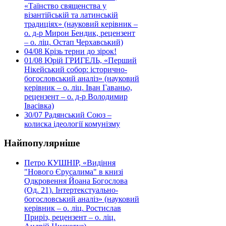
«Таїнство священства у
візантійській та латинській
традиціях» (науковий керівник –
о. д-р Мирон Бендик, рецензент
– о. ліц. Остап Черхавський)
04/08
Крізь терни до зірок!
01/08
Юрій ГРИГЕЛЬ, «Перший
Нікейський собор: історично-
богословський аналіз» (науковий
керівник – о. ліц. Іван Гаваньо,
рецензент – о. д-р Володимир
Івасівка)
30/07
Радянський Союз –
колиска ідеології комунізму
Найпопулярніше
Петро КУШНІР, «Видіння
"Нового Єрусалима" в книзі
Одкровення Йоана Богослова
(Од. 21). Інтертекстуально-
богословський аналіз» (науковий
керівник – о. ліц. Ростислав
Приріз, рецензент – о. ліц.