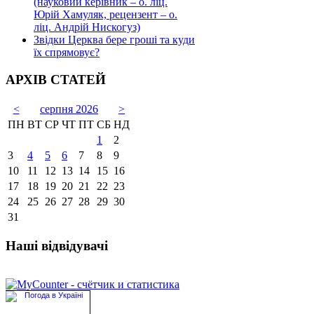
(науковий керівник – о. ліц.
Юрій Хамуляк, рецензент – о.
ліц. Андрій Нискогуз)
Звідки Церква бере гроші та куди
їх спрямовує?
АРХІВ СТАТЕЙ
<
серпня 2026
>
ПН
ВТ
СР
ЧТ
ПТ
СБ
НД
1
2
3
4
5
6
7
8
9
10
11
12
13
14
15
16
17
18
19
20
21
22
23
24
25
26
27
28
29
30
31
Наші відвідувачі