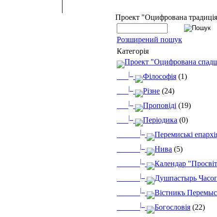
Проект "Оцифрована традиці
Розширений пошук
Категорія
Проект "Оцифрована спад
|_
Філософія
(1)
|_
Різне
(24)
|_
Проповіді
(19)
|_
Періодика
(0)
|_
Перемиські епархі
|_
Нива
(5)
|_
Календар "Просві
|_
Душпастырь Часопи
|_
Вістникъ Перемыс
|_
Богословія
(22)