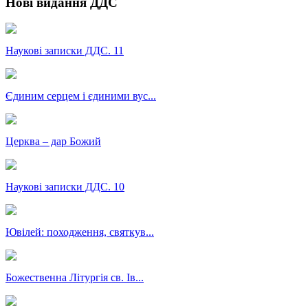
Нові видання ДДС
Наукові записки ДДС. 11
Єдиним серцем і єдиними вус...
Церква – дар Божий
Наукові записки ДДС. 10
Ювілей: походження, святкув...
Божественна Літургія св. Ів...