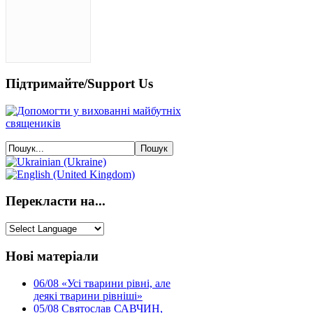
Підтримайте/Support Us
Перекласти на...
Нові матеріали
06/08
«Усі тварини рівні, але
деякі тварини рівніші»
05/08
Святослав САВЧИН,