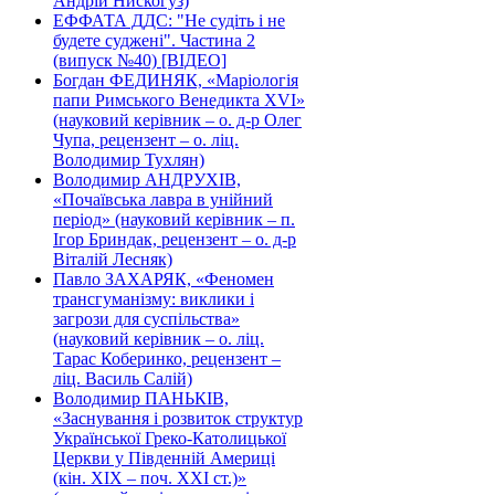
Андрій Нискогуз)
ЕФФАТА ДДС: "Не судіть і не
будете суджені". Частина 2
(випуск №40) [ВІДЕО]
Богдан ФЕДИНЯК, «Маріологія
папи Римського Венедикта XVI»
(науковий керівник – о. д-р Олег
Чупа, рецензент – о. ліц.
Володимир Тухлян)
Володимир АНДРУХІВ,
«Почаївська лавра в унійний
період» (науковий керівник – п.
Ігор Бриндак, рецензент – о. д-р
Віталій Лесняк)
Павло ЗАХАРЯК, «Феномен
трансгуманізму: виклики і
загрози для суспільства»
(науковий керівник – о. ліц.
Тарас Коберинко, рецензент –
ліц. Василь Салій)
Володимир ПАНЬКІВ,
«Заснування і розвиток структур
Української Греко-Католицької
Церкви у Південній Америці
(кін. ХІХ – поч. ХХІ ст.)»