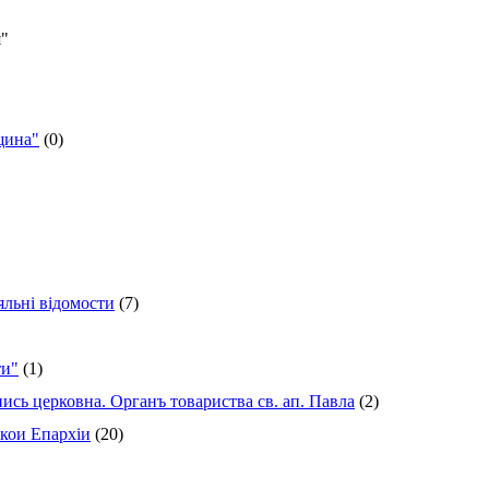
я"
щина"
(0)
яльні відомости
(7)
ти"
(1)
сь церковна. Органъ товариства св. ап. Павла
(2)
кои Епархіи
(20)