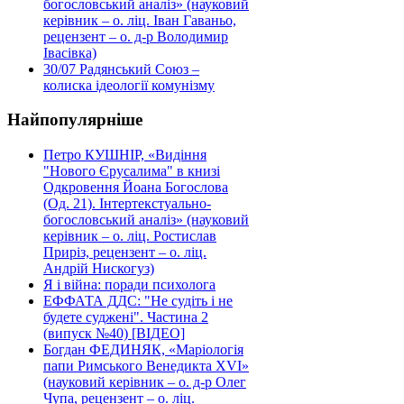
богословський аналіз» (науковий
керівник – о. ліц. Іван Гаваньо,
рецензент – о. д-р Володимир
Івасівка)
30/07
Радянський Союз –
колиска ідеології комунізму
Найпопулярніше
Петро КУШНІР, «Видіння
"Нового Єрусалима" в книзі
Одкровення Йоана Богослова
(Од. 21). Інтертекстуально-
богословський аналіз» (науковий
керівник – о. ліц. Ростислав
Приріз, рецензент – о. ліц.
Андрій Нискогуз)
Я і війна: поради психолога
ЕФФАТА ДДС: "Не судіть і не
будете суджені". Частина 2
(випуск №40) [ВІДЕО]
Богдан ФЕДИНЯК, «Маріологія
папи Римського Венедикта XVI»
(науковий керівник – о. д-р Олег
Чупа, рецензент – о. ліц.