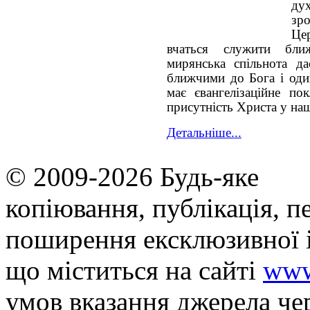
ду
зр
Це
вчаться служити бл
мирянська спільнота да
ближчими до Бога і оди
має євангелізаційне по
присутність Христа у на
Детальніше...
© 2009-2026 Будь-яке
копiювання, публiкацiя, п
поширення ексклюзивної 
що мiститься на сайті
www
умов вказання джерела че