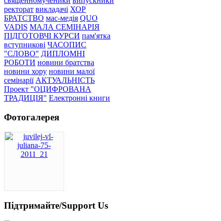
священномученики
випускники
ректорат
викладачі
ХОР
БРАТСТВО
мас-медія
QUO
VADIS
МАЛА СЕМІНАРІЯ
ПІДГОТОВЧІ КУРСИ
пам'ятка
вступникові
ЧАСОПИС
"СЛОВО"
ДИПЛОМНІ
РОБОТИ
новини братства
новини хору
новини малої
семінарії
АКТУАЛЬНІСТЬ
Проект "ОЦИФРОВАНА
ТРАДИЦІЯ"
Електронні книги
Фотогалерея
Підтримайте/Support Us