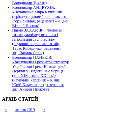
Володимир Тухлян)
Володимир АНДРУХІВ,
«Почаївська лавра в унійний
період» (науковий керівник – п.
Ігор Бриндак, рецензент – о. д-р
Віталій Лесняк)
Павло ЗАХАРЯК, «Феномен
трансгуманізму: виклики і
загрози для суспільства»
(науковий керівник – о. ліц.
Тарас Коберинко, рецензент –
ліц. Василь Салій)
Володимир ПАНЬКІВ,
«Заснування і розвиток структур
Української Греко-Католицької
Церкви у Південній Америці
(кін. ХІХ – поч. ХХІ ст.)»
(науковий керівник – о. ліц.
Юрій Хамуляк, рецензент – о.
ліц. Андрій Нискогуз)
АРХІВ СТАТЕЙ
<
липня 2019
>