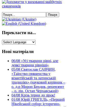
Перекласти на...
Нові матеріали
06/08
«Усі тварини рівні, але
деякі тварини рівніші»
05/08
Святослав САВЧИН,
«Таїнство священства у
візантійській та латинській
традиціях» (науковий керівник –
о. д-р Мирон Бендик, рецензент
– о. ліц. Остап Черхавський)
04/08
Крізь терни до зірок!
01/08
Юрій ГРИГЕЛЬ, «Перший
Нікейський собор: історично-