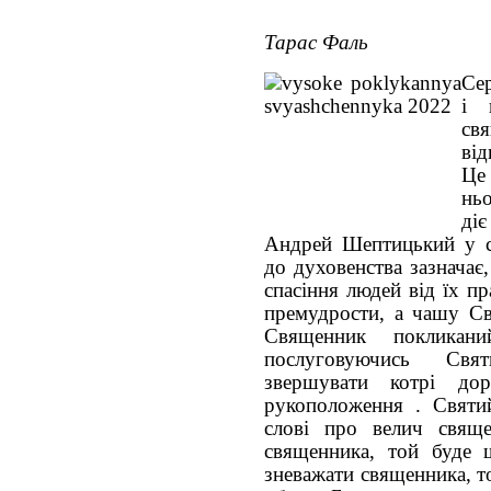
Тарас Фаль
Сер
і 
св
ві
Це
нь
ді
Андрей Шептицький у с
до духовенства зазначає
спасіння людей від їх пр
премудрости, а чашу Св
Священник покликани
послуговуючись Свя
звершувати котрі до
рукоположення . Святи
слові про велич свящ
священника, той буде 
зневажати священника, т