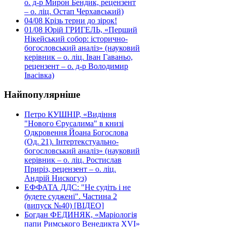
о. д-р Мирон Бендик, рецензент
– о. ліц. Остап Черхавський)
04/08
Крізь терни до зірок!
01/08
Юрій ГРИГЕЛЬ, «Перший
Нікейський собор: історично-
богословський аналіз» (науковий
керівник – о. ліц. Іван Гаваньо,
рецензент – о. д-р Володимир
Івасівка)
Найпопулярніше
Петро КУШНІР, «Видіння
"Нового Єрусалима" в книзі
Одкровення Йоана Богослова
(Од. 21). Інтертекстуально-
богословський аналіз» (науковий
керівник – о. ліц. Ростислав
Приріз, рецензент – о. ліц.
Андрій Нискогуз)
ЕФФАТА ДДС: "Не судіть і не
будете суджені". Частина 2
(випуск №40) [ВІДЕО]
Богдан ФЕДИНЯК, «Маріологія
папи Римського Венедикта XVI»