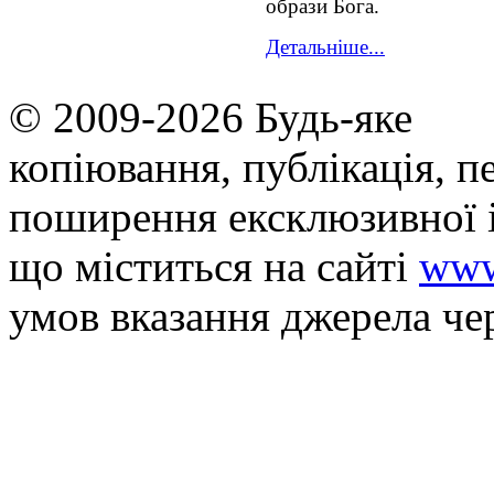
образи Бога.
Детальніше...
© 2009-2026 Будь-яке
копiювання, публiкацiя, п
поширення ексклюзивної 
що мiститься на сайті
www
умов вказання джерела че