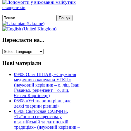
Перекласти на...
Нові матеріали
09/08
Олег ШПАК, «Служіння
медичного капелана УГКЦ»
(науковий керівник – о. ліц. Іван
Гаваньо, рецензент – о. ліц.
Євген Карпінець)
06/08
«Усі тварини рівні, але
деякі тварини рівніші»
05/08
Святослав САВЧИН,
«Таїнство священства у
візантійській та латинській
традиціях» (науковий керівник –