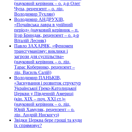
(науковий керівник – о. д-р Олег
Чупа, рецензент – о. ліц.
Володимир Тухлян)
Володимир АНДРУХІВ,
«Почаївська лавра в унійний
період» (науковий керівник – п.
Ігор Бриндак, рецензент – о. д-р
Віталій Лесняк)
Павло ЗАХАРЯК, «Феномен
трансгуманізму: виклики і
загрози для суспільства»
(науковий керівник – о. ліц.
Тарас Коберинко, рецензент –
ліц. Василь Салій)
Володимир ПАНЬКІВ,
«Заснування і розвиток структур
Української Греко-Католицької
Церкви у Південній Америці
(кін. ХІХ – поч. ХХІ ст.)»
(науковий керівник – о. ліц.
Юрій Хамуляк, рецензент – о.
ліц. Андрій Нискогуз)
Звідки Церква бере гроші та куди
їх спрямовує?