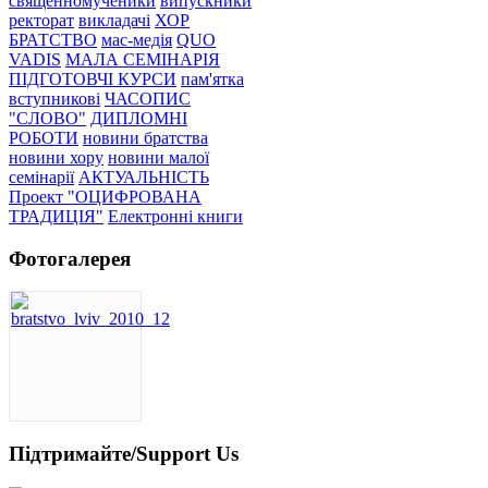
священномученики
випускники
ректорат
викладачі
ХОР
БРАТСТВО
мас-медія
QUO
VADIS
МАЛА СЕМІНАРІЯ
ПІДГОТОВЧІ КУРСИ
пам'ятка
вступникові
ЧАСОПИС
"СЛОВО"
ДИПЛОМНІ
РОБОТИ
новини братства
новини хору
новини малої
семінарії
АКТУАЛЬНІСТЬ
Проект "ОЦИФРОВАНА
ТРАДИЦІЯ"
Електронні книги
Фотогалерея
Підтримайте/Support Us