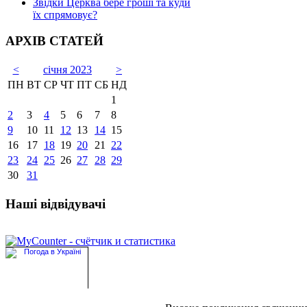
Звідки Церква бере гроші та куди
їх спрямовує?
АРХІВ СТАТЕЙ
<
січня 2023
>
ПН
ВТ
СР
ЧТ
ПТ
СБ
НД
1
2
3
4
5
6
7
8
9
10
11
12
13
14
15
16
17
18
19
20
21
22
23
24
25
26
27
28
29
30
31
Наші відвідувачі