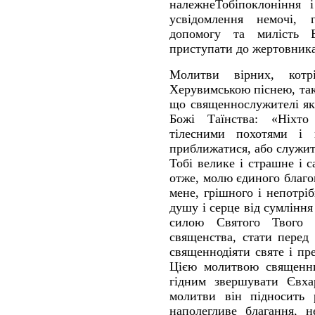
належнеТобіпоклоніння і
усвідомлення немочі, 
допомогу та милість 
приступати до жертовника
Молитви вірних, кот
Херувимською піснею, так
що священнослужителі як
Божі Таїнства: «Ніхто
тілесними похотями і 
приближатися, або служит
Тобі велике і страшне і
отже, молю єдиного благо
мене, грішного і непотрі
душу і серце від сумління
силою Святого Твого Д
священства, стати перед
священнодіяти святе і пр
Цією молитвою священни
гідним звершувати Євха
молитви він підносить 
наполегливе благання, 