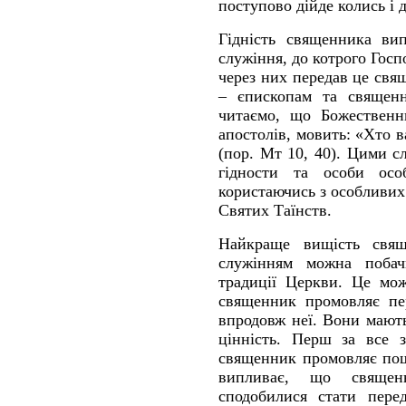
поступово дійде колись і д
Гідність священника ви
служіння, до котрого Госп
через них передав це свя
– єпископам та священн
читаємо, що Божественн
апостолів, мовить: «Хто 
(пор. Мт 10, 40). Цими с
гідности та особи осо
користаючись з особливих
Святих Таїнств.
Найкраще вищість свящ
служінням можна побачи
традиції Церкви. Це мож
священник промовляє пе
впродовж неї. Вони мают
цінність. Перш за все з
священник промовляє поше
випливає, що священ
сподобилися стати пер