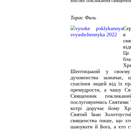
Високе покликання священн
Тарас Фаль
Сер
в 
св
ві
Це 
бла
Хр
Шептицький у своєму
духовенства зазначає,
спасіння людей від їх пр
премудрости, а чашу Св
Священник покликани
послуговуючись Святими 
котрі доручає йому Хр
Святий Іван Золотоуст
священства пише, що хт
шанувати й Бога, а хто 