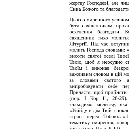
жертву Господеві, але л
Сина Божого та благодатт
Цього смиренного усвідом
бути священником, проха
осягнення благодати Б
священник тихо молитьс
Літургії. Під час вступ
молить Господа словами: 
висоти святої оселі Тво
Твою, щоб я неосудно с
Твоїм і виконав безкр
важливим словом в цій мо
за словами святого 
випробовувати себе п
Причастя, щоб прийняти 
(пор. І Кор 11, 28-29)
знаходимо молитву, яка
«Увійду в дім Твій і пок
страсі перед Тобою…».
тематику смирення, покор
житті (пор. Пс 5, 8-13).