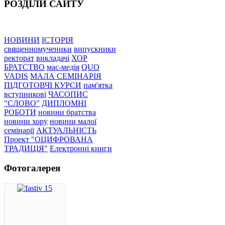
РОЗДІЛИ САЙТУ
НОВИНИ
ІСТОРІЯ
священномученики
випускники
ректорат
викладачі
ХОР
БРАТСТВО
мас-медія
QUO
VADIS
МАЛА СЕМІНАРІЯ
ПІДГОТОВЧІ КУРСИ
пам'ятка
вступникові
ЧАСОПИС
"СЛОВО"
ДИПЛОМНІ
РОБОТИ
новини братства
новини хору
новини малої
семінарії
АКТУАЛЬНІСТЬ
Проект "ОЦИФРОВАНА
ТРАДИЦІЯ"
Електронні книги
Фотогалерея