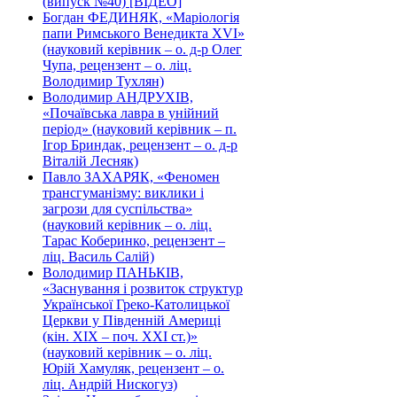
(випуск №40) [ВІДЕО]
Богдан ФЕДИНЯК, «Маріологія
папи Римського Венедикта XVI»
(науковий керівник – о. д-р Олег
Чупа, рецензент – о. ліц.
Володимир Тухлян)
Володимир АНДРУХІВ,
«Почаївська лавра в унійний
період» (науковий керівник – п.
Ігор Бриндак, рецензент – о. д-р
Віталій Лесняк)
Павло ЗАХАРЯК, «Феномен
трансгуманізму: виклики і
загрози для суспільства»
(науковий керівник – о. ліц.
Тарас Коберинко, рецензент –
ліц. Василь Салій)
Володимир ПАНЬКІВ,
«Заснування і розвиток структур
Української Греко-Католицької
Церкви у Південній Америці
(кін. ХІХ – поч. ХХІ ст.)»
(науковий керівник – о. ліц.
Юрій Хамуляк, рецензент – о.
ліц. Андрій Нискогуз)