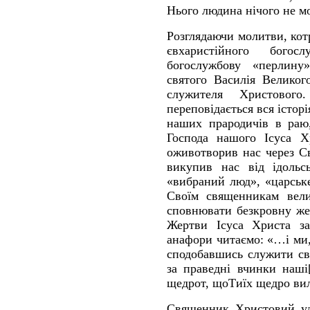
Нього людина нічого не м
Розглядаючи молитви, кот
євхаристійного бого
богослужбову «перлину
святого Василія Великог
служителя Христовог
переповідається вся історі
наших прародичів в раю, 
Господа нашого Ісуса Х
оживотворив нас через С
викупив нас від ідольс
«вибраний люд», «царськ
Своїм священникам вели
сповнювати безкровну жер
Жертви Ісуса Христа за
анафори читаємо: «…і ми, 
сподобавшись служити св
за праведні вчинки наші
щедрот, щоТиїх щедро ви
Священник Христовий уд