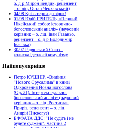
о. д-р Мирон Бендик, рецензент
– о. ліц. Остап Черхавський)
04/08
Крізь терни до зірок!
01/08
Юрій ГРИГЕЛЬ, «Перший
Нікейський собор: історично-
богословський аналіз» (науковий
керівник – о. ліц. Іван Гаваньо,
рецензент – о. д-р Володимир
Івасівка)
30/07
Радянський Союз –
колиска ідеології комунізму
Найпопулярніше
Петро КУШНІР, «Видіння
"Нового Єрусалима" в книзі
Одкровення Йоана Богослова
(Од. 21). Інтертекстуально-
богословський аналіз» (науковий
керівник – о. ліц. Ростислав
Приріз, рецензент – о. ліц.
Андрій Нискогуз)
ЕФФАТА ДДС: "Не судіть і не
будете суджені". Частина 2