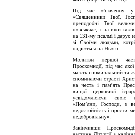
Під час облачення у
«Священники Твої, Госп
преподобні Твої вельми
повсякчас, і на віки вікі
на 131-му псалмі і дарує 
зі Своїми людьми, котрі
надіються на Нього.
Молитви першої части
Проскомидії, під час яко
мають споминальний та ж
споминаючи страсті Хрис
на честь і пам’ять Прес
вищої церковної ієра
усвідомлюючи свою н
«Пом’яни, Господи, з в
недостойність і прости м
недобровільну».
Закінчивши Проскомид
частину Літургії з кадін