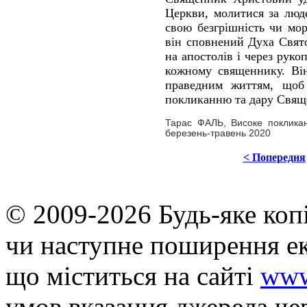
Церкви, молитися за люде
свою безгрішність чи мор
він сповнений Духа Свято
на апостолів і через рук
кожному священнику. Він
праведним життям, щоб 
покликанню та дару Свяще
Тарас ФАЛЬ, Високе поклика
березень-травень 2020
< Попередня
© 2009-2026 Будь-яке коп
чи наступне поширення ек
що мiститься на сайті
www
умов вказання джерела че