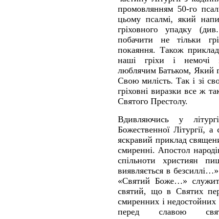
промовлянням 50-го пса
цьому псалмі, який напи
гріховного упадку (ди
побачити не тільки гр
покаяння. Також приклад
наші гріхи і немочі 
люблячим Батьком, Який 
Свою милість. Так і зі св
гріховні виразки все ж т
Святого Престолу.
Вдивляючись у літург
Божественної Літургії, а
яскравий приклад священи
смиренні. Апостол народі
спільноти християн пи
виявляється в безсиллі…» 
«Святий Боже…» служит
святий, що в Святих пе
смиренних і недостойних 
перед славою свят