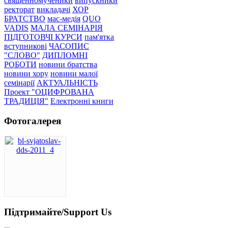
священномученики
випускники
ректорат
викладачі
ХОР
БРАТСТВО
мас-медія
QUO
VADIS
МАЛА СЕМІНАРІЯ
ПІДГОТОВЧІ КУРСИ
пам'ятка
вступникові
ЧАСОПИС
"СЛОВО"
ДИПЛОМНІ
РОБОТИ
новини братства
новини хору
новини малої
семінарії
АКТУАЛЬНІСТЬ
Проект "ОЦИФРОВАНА
ТРАДИЦІЯ"
Електронні книги
Фотогалерея
Підтримайте/Support Us