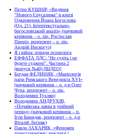
Петро КУШНІР, «Видіння
"Нового Єрусалима" в книзі
Одкровення Йоана Богослова
(Од. 21). Інтертекстуально-
богословський аналіз» (науковий
керівник – о. ліц. Ростислав
Приріз, рецензент – о. ліц.
Андрій Нискогуз)
Я і війна: поради психолога
ЕФФАТА ДДС: "Не судіть і не
будете суджені". Частина 2
(випуск №40) [ВІДЕО]
Богдан ФЕДИНЯК, «Маріологія
папи Римського Венедикта XVI»
(науковий керівник – о. д-р Олег
Чупа, рецензент – о. ліц.
Володимир Тухлян)
Володимир АНДРУХІВ,
«Почаївська лавра в унійний
період» (науковий керівник – п.
Ігор Бриндак, рецензент – о. д-р
Віталій Лесняк)
Павло ЗАХАРЯК, «Феномен
трансгуманізму: виклики і