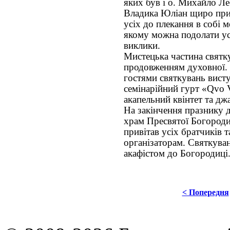
яких був і о. Михайло Ле
Владика Юліан щиро прив
усіх до плекання в собі 
якому можна подолати ус
виклики.
Мистецька частина святк
продовженням духовної. 
гостями святкувань вист
семінарійний гурт «Qvo V
акапельний квінтет та джа
На закінчення празнику 
храм Пресвятої Богороди
привітав усіх братчиків 
організаторам. Святкува
акафістом до Богородиці
< Попередня