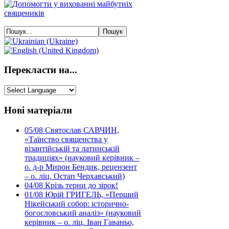
Перекласти на...
Нові матеріали
05/08
Святослав САВЧИН,
«Таїнство священства у
візантійській та латинській
традиціях» (науковий керівник –
о. д-р Мирон Бендик, рецензент
– о. ліц. Остап Черхавський)
04/08
Крізь терни до зірок!
01/08
Юрій ГРИГЕЛЬ, «Перший
Нікейський собор: історично-
богословський аналіз» (науковий
керівник – о. ліц. Іван Гаваньо,