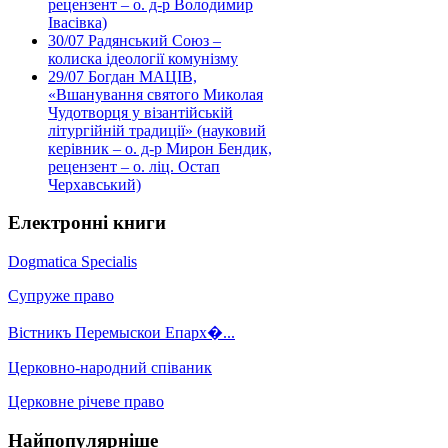
рецензент – о. д-р Володимир
Івасівка)
30/07
Радянський Союз –
колиска ідеології комунізму
29/07
Богдан МАЦІВ,
«Вшанування святого Миколая
Чудотворця у візантійській
літургійній традиції» (науковий
керівник – о. д-р Мирон Бендик,
рецензент – о. ліц. Остап
Черхавський)
Електронні книги
Dogmatica Specialis
Супруже право
Вістникъ Перемыскои Епарх�...
Церковно-народний співаник
Церковне річеве право
Найпопулярніше