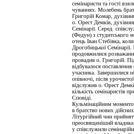
семінаристи та гості взя
чуваннях. Молебень брат
Григорій Комар, духівни
о. Орест Демків, духівни
Семінарії. Серед співсл
(Федун) з студитського м
отець Іван Стебівка, кол
Дрогобицької Семінарії.
продовжилися розважанн
провадив о. Григорій. Пі
відбувалося поставлення 
учасника. Завершилися ні
опівночі, після урочистої
відслужив о. Орест Демкі
кількість семінаристів п
Сповіді.
Кульмінаційним моменто
в братство нових дійсних 
Літургійний чин прийнят
преосвященіший владика
у співслужили семінарійн