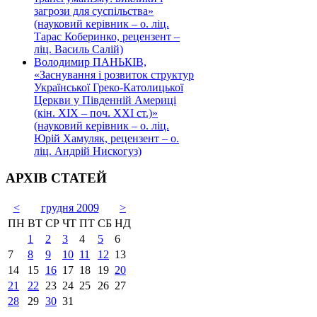
загрози для суспільства»
(науковий керівник – о. ліц.
Тарас Коберинко, рецензент –
ліц. Василь Салій)
Володимир ПАНЬКІВ,
«Заснування і розвиток структур
Української Греко-Католицької
Церкви у Південній Америці
(кін. ХІХ – поч. ХХІ ст.)»
(науковий керівник – о. ліц.
Юрій Хамуляк, рецензент – о.
ліц. Андрій Нискогуз)
АРХІВ СТАТЕЙ
<
грудня 2009
>
ПН
ВТ
СР
ЧТ
ПТ
СБ
НД
1
2
3
4
5
6
7
8
9
10
11
12
13
14
15
16
17
18
19
20
21
22
23
24
25
26
27
28
29
30
31