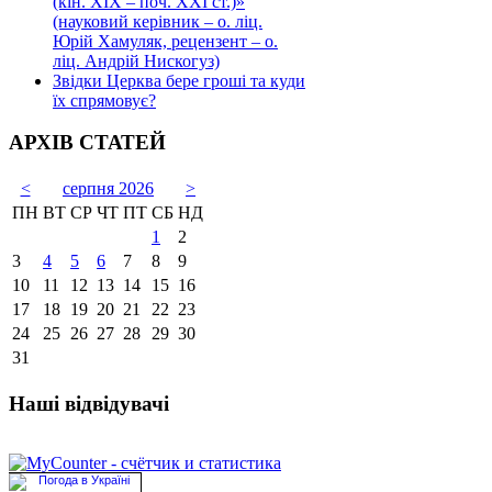
(кін. ХІХ – поч. ХХІ ст.)»
(науковий керівник – о. ліц.
Юрій Хамуляк, рецензент – о.
ліц. Андрій Нискогуз)
Звідки Церква бере гроші та куди
їх спрямовує?
АРХІВ СТАТЕЙ
<
серпня 2026
>
ПН
ВТ
СР
ЧТ
ПТ
СБ
НД
1
2
3
4
5
6
7
8
9
10
11
12
13
14
15
16
17
18
19
20
21
22
23
24
25
26
27
28
29
30
31
Наші відвідувачі