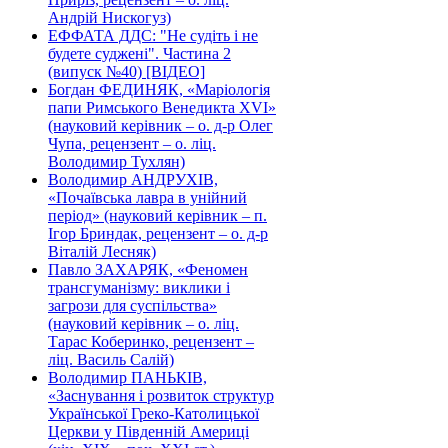
Андрій Нискогуз)
ЕФФАТА ДДС: "Не судіть і не
будете суджені". Частина 2
(випуск №40) [ВІДЕО]
Богдан ФЕДИНЯК, «Маріологія
папи Римського Венедикта XVI»
(науковий керівник – о. д-р Олег
Чупа, рецензент – о. ліц.
Володимир Тухлян)
Володимир АНДРУХІВ,
«Почаївська лавра в унійний
період» (науковий керівник – п.
Ігор Бриндак, рецензент – о. д-р
Віталій Лесняк)
Павло ЗАХАРЯК, «Феномен
трансгуманізму: виклики і
загрози для суспільства»
(науковий керівник – о. ліц.
Тарас Коберинко, рецензент –
ліц. Василь Салій)
Володимир ПАНЬКІВ,
«Заснування і розвиток структур
Української Греко-Католицької
Церкви у Південній Америці