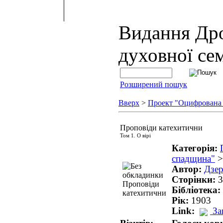
Видання Др
духовної сем
Розширений пошук
Вверх
>
Проект "Оцифрована
Проповіди катехитични
Том 1. О вірі
Категорія:
спадщина"
Автор:
Дзе
Сторінки:
3
Бібліотека:
Рік:
1903
Link:
За