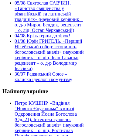
05/08
Святослав САВЧИН,
«Таїнство священства у
візантійській та латинській
традиціях» (науковий керівник –
о. д-р Мирон Бендик, рецензент
– о. ліц. Остап Черхавський)
04/08
Крізь терни до зірок!
01/08
Юрій ГРИГЕЛЬ, «Перший
Нікейський собор: історично-
богословський аналіз» (науковий
керівник – о. ліц. Іван Гаваньо,
рецензент – о. д-р Володимир
Івасівка)
30/07
Радянський Союз –
колиска ідеології комунізму
Найпопулярніше
Петро КУШНІР, «Видіння
"Нового Єрусалима" в книзі
Одкровення Йоана Богослова
(Од. 21). Інтертекстуально-
богословський аналіз» (науковий
керівник – о. ліц. Ростислав
Приріз, рецензент – о. ліц.