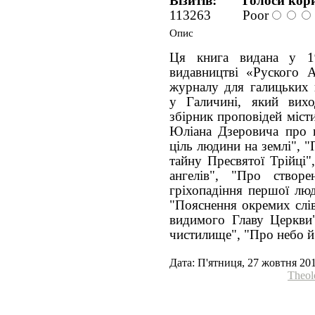
Візитів:
Голоси кори
113263
Poor
Опис
Ця книга видана у 
видавництві «Руского 
журналу для галицьких 
у Галичині, який ви
збірник проповідей міст
Юліана Дзеровича про в
ціль людини на землі", "
тайну Пресвятої Трійці"
ангелів", "Про створ
гріхопадіння першої люд
"Пояснення окремих слів
видимого Главу Церкви
чистилище", "Про небо й
Дата: П'ятниця, 27 жовтня 20
Theol