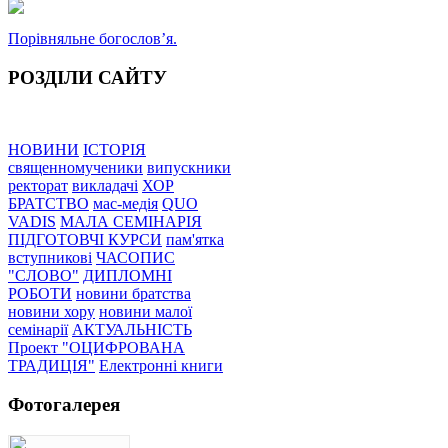
Порівняльне богословʼя.
РОЗДІЛИ САЙТУ
НОВИНИ
ІСТОРІЯ
священномученики
випускники
ректорат
викладачі
ХОР
БРАТСТВО
мас-медія
QUO
VADIS
МАЛА СЕМІНАРІЯ
ПІДГОТОВЧІ КУРСИ
пам'ятка
вступникові
ЧАСОПИС
"СЛОВО"
ДИПЛОМНІ
РОБОТИ
новини братства
новини хору
новини малої
семінарії
АКТУАЛЬНІСТЬ
Проект "ОЦИФРОВАНА
ТРАДИЦІЯ"
Електронні книги
Фотогалерея