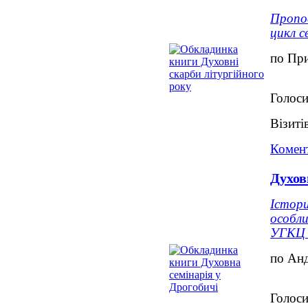
Пропов
цикл с
по При
Голоси
Візиті
Комент
Духов
Істор
особли
УГКЦ в
по Ан
Голоси