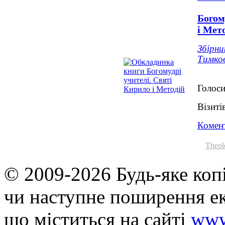
Богом
і Мет
Збірни
Тимко
Голоси
Візиті
Комент
Theol
© 2009-2026 Будь-яке коп
чи наступне поширення ек
що мiститься на сайті
www