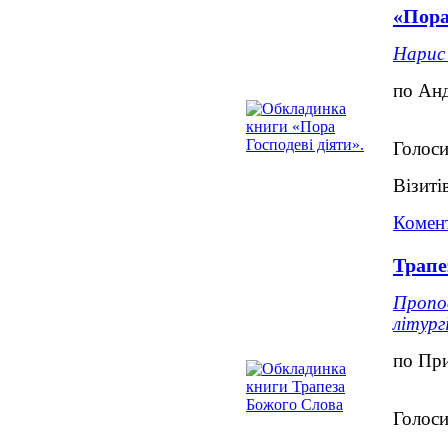
«Пора
Нарис 
по Ан
Голоси
Візиті
Комент
Трапе
Пропов
літург
по При
Голоси