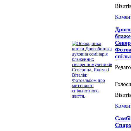
Візиті
Комент
Дрого
блаже
Север
Фотоа
спіль
Редаг
Голоси
Візиті
Комент
Самбі
Єпарх