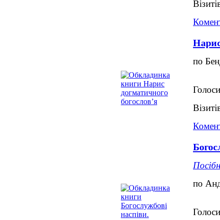
Візиті
Комент
Нарис
по Бе
Голоси
Візиті
Комент
Богос
Посібн
по Анд
Голоси