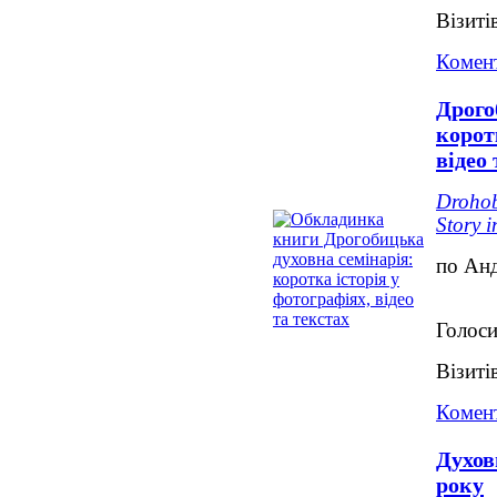
Візиті
Комент
Дрого
корот
відео 
Drohob
Story i
по Ан
Голоси
Візиті
Комент
Духов
року