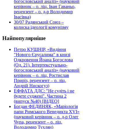
богословський аналіз» (науковий
керівник – о. ліц. Іван Гаваньо,
рецензент – о. д-р Володимир
Івасівка)
30/07
Радянський Союз –
колиска ідеології комунізму
Найпопулярніше
Петро КУШНІР, «Видіння
"Нового Єрусалима" в книзі
Одкровення Йоана Богослова
(Од. 21). Інтертекстуально-
богословський аналіз» (науковий
керівник – о. ліц. Ростислав
Приріз, рецензент – о. ліц.
Андрій Нискогуз)
ЕФФАТА ДДС: "Не судіть і не
будете суджені". Частина 2
(випуск №40) [ВІДЕО]
Богдан ФЕДИНЯК, «Маріологія
папи Римського Венедикта XVI»
(науковий керівник – о. д-р Олег
Чупа, рецензент – о. ліц.
Володимир Тухлян)