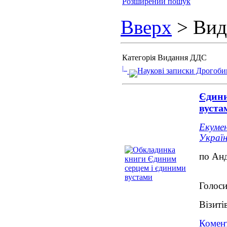
Розширений пошук
Вверх
> Вид
Категорія Видання ДДС
|_
Наукові записки Дрогобиц
Єдини
вуста
Екумен
Україн
по Ан
Голоси
Візиті
Комент