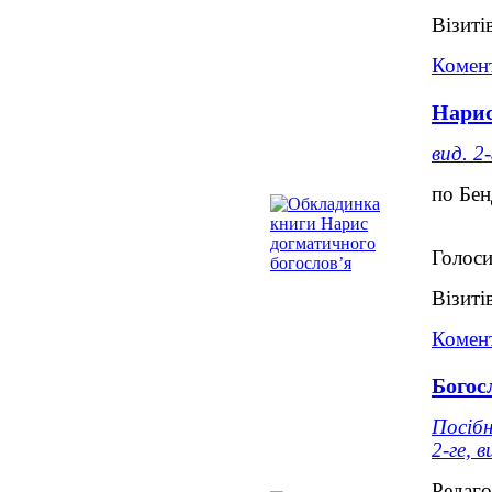
Візиті
Комент
Нарис
вид. 2-
по Бе
Голоси
Візиті
Комент
Богос
Посібн
2-ге, в
Редаго