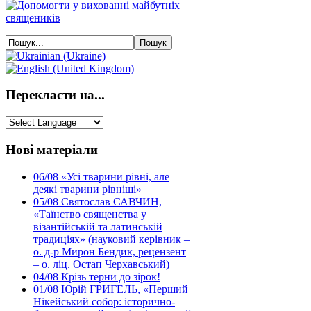
Перекласти на...
Нові матеріали
06/08
«Усі тварини рівні, але
деякі тварини рівніші»
05/08
Святослав САВЧИН,
«Таїнство священства у
візантійській та латинській
традиціях» (науковий керівник –
о. д-р Мирон Бендик, рецензент
– о. ліц. Остап Черхавський)
04/08
Крізь терни до зірок!
01/08
Юрій ГРИГЕЛЬ, «Перший
Нікейський собор: історично-