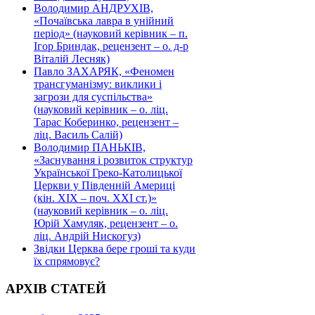
Володимир АНДРУХІВ,
«Почаївська лавра в унійний
період» (науковий керівник – п.
Ігор Бриндак, рецензент – о. д-р
Віталій Лесняк)
Павло ЗАХАРЯК, «Феномен
трансгуманізму: виклики і
загрози для суспільства»
(науковий керівник – о. ліц.
Тарас Коберинко, рецензент –
ліц. Василь Салій)
Володимир ПАНЬКІВ,
«Заснування і розвиток структур
Української Греко-Католицької
Церкви у Південній Америці
(кін. ХІХ – поч. ХХІ ст.)»
(науковий керівник – о. ліц.
Юрій Хамуляк, рецензент – о.
ліц. Андрій Нискогуз)
Звідки Церква бере гроші та куди
їх спрямовує?
АРХІВ СТАТЕЙ