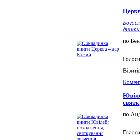
Церкв
Богосл
дипти
по Бе
Голоси
Візиті
Комент
Ювіле
святк
по Ан
Голоси