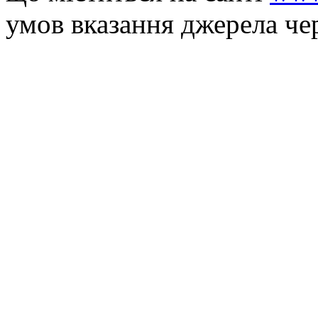
умов вказання джерела че