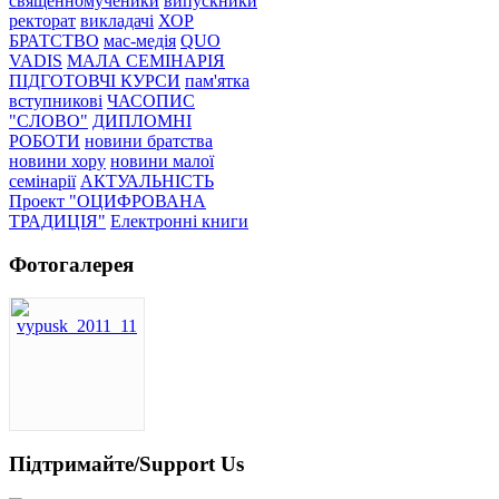
священномученики
випускники
ректорат
викладачі
ХОР
БРАТСТВО
мас-медія
QUO
VADIS
МАЛА СЕМІНАРІЯ
ПІДГОТОВЧІ КУРСИ
пам'ятка
вступникові
ЧАСОПИС
"СЛОВО"
ДИПЛОМНІ
РОБОТИ
новини братства
новини хору
новини малої
семінарії
АКТУАЛЬНІСТЬ
Проект "ОЦИФРОВАНА
ТРАДИЦІЯ"
Електронні книги
Фотогалерея
Підтримайте/Support Us