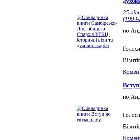
духов
25-літ
(1993-
по Ан
Голоси
Візиті
Комент
Вступ
по Ан
Голоси
Візиті
Комент