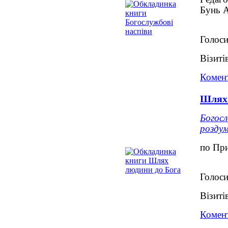
Бунь А
Голоси
Візиті
Комент
Шлях 
Богосл
розду
по При
Голоси
Візиті
Комент