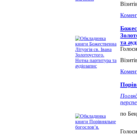
Візиті
Комент
Божес
Золот
та ау
Голоси
Візиті
Комент
Порів
Погляд
перспе
по Бе
Голоси