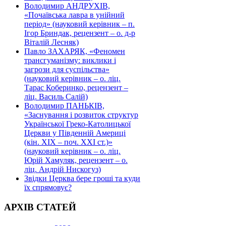
Володимир АНДРУХІВ,
«Почаївська лавра в унійний
період» (науковий керівник – п.
Ігор Бриндак, рецензент – о. д-р
Віталій Лесняк)
Павло ЗАХАРЯК, «Феномен
трансгуманізму: виклики і
загрози для суспільства»
(науковий керівник – о. ліц.
Тарас Коберинко, рецензент –
ліц. Василь Салій)
Володимир ПАНЬКІВ,
«Заснування і розвиток структур
Української Греко-Католицької
Церкви у Південній Америці
(кін. ХІХ – поч. ХХІ ст.)»
(науковий керівник – о. ліц.
Юрій Хамуляк, рецензент – о.
ліц. Андрій Нискогуз)
Звідки Церква бере гроші та куди
їх спрямовує?
АРХІВ СТАТЕЙ