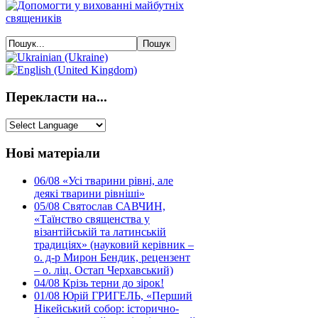
Перекласти на...
Нові матеріали
06/08
«Усі тварини рівні, але
деякі тварини рівніші»
05/08
Святослав САВЧИН,
«Таїнство священства у
візантійській та латинській
традиціях» (науковий керівник –
о. д-р Мирон Бендик, рецензент
– о. ліц. Остап Черхавський)
04/08
Крізь терни до зірок!
01/08
Юрій ГРИГЕЛЬ, «Перший
Нікейський собор: історично-