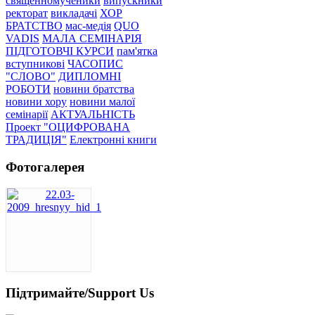
священномученики
випускники
ректорат
викладачі
ХОР
БРАТСТВО
мас-медія
QUO
VADIS
МАЛА СЕМІНАРІЯ
ПІДГОТОВЧІ КУРСИ
пам'ятка
вступникові
ЧАСОПИС
"СЛОВО"
ДИПЛОМНІ
РОБОТИ
новини братства
новини хору
новини малої
семінарії
АКТУАЛЬНІСТЬ
Проект "ОЦИФРОВАНА
ТРАДИЦІЯ"
Електронні книги
Фотогалерея
Підтримайте/Support Us