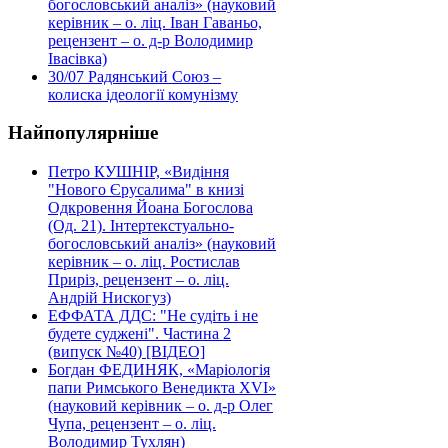
богословський аналіз» (науковий
керівник – о. ліц. Іван Гаваньо,
рецензент – о. д-р Володимир
Івасівка)
30/07
Радянський Союз –
колиска ідеології комунізму
Найпопулярніше
Петро КУШНІР, «Видіння
"Нового Єрусалима" в книзі
Одкровення Йоана Богослова
(Од. 21). Інтертекстуально-
богословський аналіз» (науковий
керівник – о. ліц. Ростислав
Приріз, рецензент – о. ліц.
Андрій Нискогуз)
ЕФФАТА ДДС: "Не судіть і не
будете суджені". Частина 2
(випуск №40) [ВІДЕО]
Богдан ФЕДИНЯК, «Маріологія
папи Римського Венедикта XVI»
(науковий керівник – о. д-р Олег
Чупа, рецензент – о. ліц.
Володимир Тухлян)