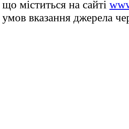
що мiститься на сайті
www
умов вказання джерела че