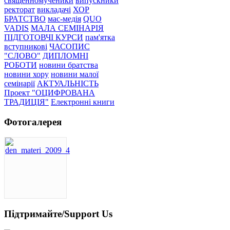
священномученики
випускники
ректорат
викладачі
ХОР
БРАТСТВО
мас-медія
QUO
VADIS
МАЛА СЕМІНАРІЯ
ПІДГОТОВЧІ КУРСИ
пам'ятка
вступникові
ЧАСОПИС
"СЛОВО"
ДИПЛОМНІ
РОБОТИ
новини братства
новини хору
новини малої
семінарії
АКТУАЛЬНІСТЬ
Проект "ОЦИФРОВАНА
ТРАДИЦІЯ"
Електронні книги
Фотогалерея
Підтримайте/Support Us