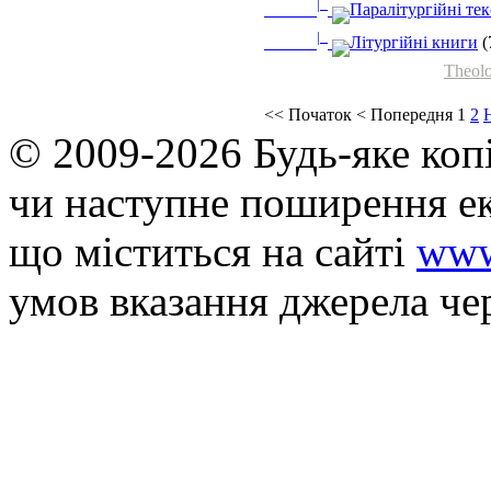
|_
Паралітургійні те
|_
Літургійні книги
(
Theolo
<<
Початок
<
Попередня
1
2
© 2009-2026 Будь-яке коп
чи наступне поширення ек
що мiститься на сайті
www
умов вказання джерела че