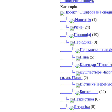
Розширений пошук
Категорія
Проект "Оцифрована спад
|_
Філософія
(1)
|_
Різне
(24)
|_
Проповіді
(19)
|_
Періодика
(0)
|_
Перемиські епархі
|_
Нива
(5)
|_
Календар "Просві
|_
Душпастырь Часоп
св. ап. Павла
(2)
|_
Вістникъ Перемыс
|_
Богословія
(22)
|_
Патристика
(6)
|_
Літургіка
(8)