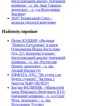
богословський аналіз» (науковий
керівник – о. ліц. Іван Гаваньо,
рецензент – о. д-р Володимир
Івасівка)
30/07
Радянський Союз –
колиска ідеології комунізму
Найпопулярніше
Петро КУШНІР, «Видіння
"Нового Єрусалима" в книзі
Одкровення Йоана Богослова
(Од. 21). Інтертекстуально-
богословський аналіз» (науковий
керівник – о. ліц. Ростислав
Приріз, рецензент – о. ліц.
Андрій Нискогуз)
ЕФФАТА ДДС: "Не судіть і не
будете суджені". Частина 2
(випуск №40) [ВІДЕО]
Богдан ФЕДИНЯК, «Маріологія
папи Римського Венедикта XVI»
(науковий керівник – о. д-р Олег
Чупа, рецензент – о. ліц.
Володимир Тухлян)