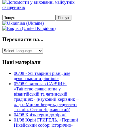
Перекласти на...
Нові матеріали
06/08
«Усі тварини рівні, але
деякі тварини рівніші»
05/08
Святослав САВЧИН,
«Таїнство священства у
візантійській та латинській
традиціях» (науковий керівник –
о. д-р Мирон Бендик, рецензент
– о. ліц. Остап Черхавський)
04/08
Крізь терни до зірок!
01/08
Юрій ГРИГЕЛЬ, «Перший
Нікейський собор: історично-