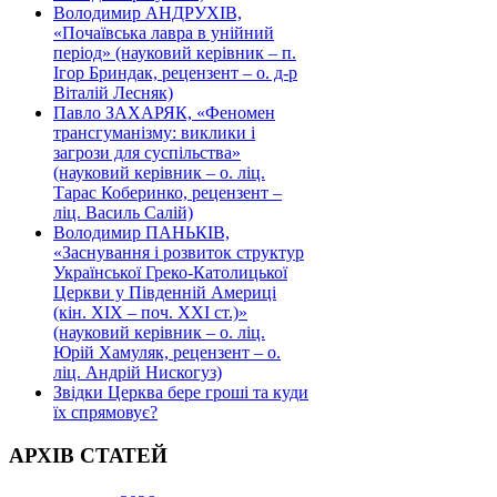
Володимир АНДРУХІВ,
«Почаївська лавра в унійний
період» (науковий керівник – п.
Ігор Бриндак, рецензент – о. д-р
Віталій Лесняк)
Павло ЗАХАРЯК, «Феномен
трансгуманізму: виклики і
загрози для суспільства»
(науковий керівник – о. ліц.
Тарас Коберинко, рецензент –
ліц. Василь Салій)
Володимир ПАНЬКІВ,
«Заснування і розвиток структур
Української Греко-Католицької
Церкви у Південній Америці
(кін. ХІХ – поч. ХХІ ст.)»
(науковий керівник – о. ліц.
Юрій Хамуляк, рецензент – о.
ліц. Андрій Нискогуз)
Звідки Церква бере гроші та куди
їх спрямовує?
АРХІВ СТАТЕЙ