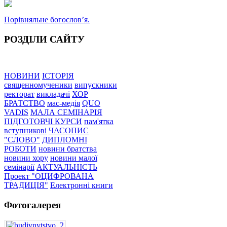
Порівняльне богословʼя.
РОЗДІЛИ САЙТУ
НОВИНИ
ІСТОРІЯ
священномученики
випускники
ректорат
викладачі
ХОР
БРАТСТВО
мас-медія
QUO
VADIS
МАЛА СЕМІНАРІЯ
ПІДГОТОВЧІ КУРСИ
пам'ятка
вступникові
ЧАСОПИС
"СЛОВО"
ДИПЛОМНІ
РОБОТИ
новини братства
новини хору
новини малої
семінарії
АКТУАЛЬНІСТЬ
Проект "ОЦИФРОВАНА
ТРАДИЦІЯ"
Електронні книги
Фотогалерея