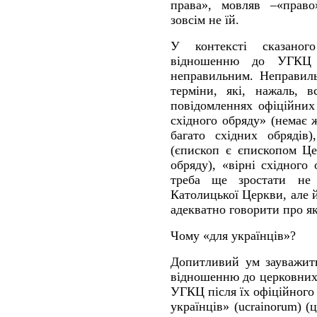
права», мовляв –«прав
зовсім не їй.
У контексті сказано
відношенню до УГКЦ 
неправильним. Неправиль
терміни, які, нажаль, в
повідомленнях офіційних
східного обряду» (немає ж
багато східних обрядів)
(єпископ є єпископом Це
обряду), «вірні східного 
треба ще зростати не 
Католицької Церкви, але 
адекватно говорити про я
Чому «для українців»?
Допитливий ум зауважить
відношенню до церковних 
УГКЦ після їх офіційного
українців» (ucrainorum) (