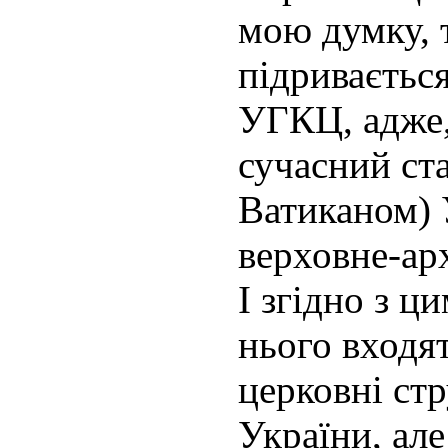
мою думку, 
підривається
УГКЦ, адже,
сучасний ст
Ватиканом) 
верховне-ар
І згідно з ц
нього входят
церковні ст
України, але