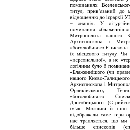
поминаннях Вселенськог
титул, прив’язаний до 
відношенню до ієрархії У
– «наші». У літургій
поминання «блаженнішог
Митрополита нашого Ки
Архиєпископа і Митр
«боголюбивого Єпископа 
їх місцевого титулу. Чи
«персональної», а не «те
логічним було б поминанн
«Блаженнішого (чи прави
нашого Києво-Галицького
Архиєпископа і Митропол
Франківського, Тер
«боголюбивого Єпис
Дрогобицького (Стрийськ
ім'я». Можливі й інші 
відображали саме терито
нас трапляється, що ми
більше єпископів (єп