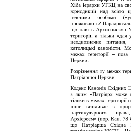
Хіба ієрархи УГКЦ на сво
юрисдикції над всією ц
певними особами («у
проживають? Парадоксально
що навіть Архиєпископ У
території, а тільки «для
неоднозначне питання,
католицькі каноністи. 
межах території – поза 
Церкви.
Розрізнення «у межах тер
Патріаршої Церкви
Кодекс Канонів Східних Ц
з яким «Патріярх може 
тільки в межах території 
інше випливає з прир
партикулярного прав
Архієреєм» (пор. Кан. 78 
що Патріарша Східна К
термінологією ККСЦ – Цер