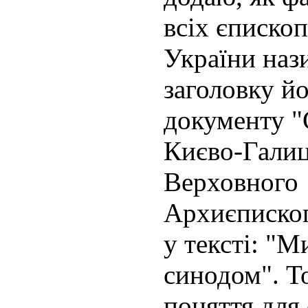
всіх єписко
України наз
заголовку й
документу 
Києво-Галиц
Верховного
Архиєписко
у тексті: "
синодом". То
поняття для