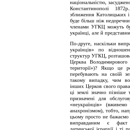
національністю, засудже
Константинополі 1872р
зближення Католицьких і
буде більш ніж недоречни
членами УГКЦ можуть бут
українці, але й представн
По-друге, наскільки вип
українців» по відноше
структур УГКЦ, розташова
Церква Володимирового 
території»)? Якщо це р
перебувають на своїй зе
такому випадку, чим вон
інших Церков свого прав
ці землі значно пізніше
призначені для обслуго
«неукраїнців» (вживемо
анахронізмом), тобто, на
цьому просто не бажаємо 
виправданим є факт 
латинської ієрархії і ті 