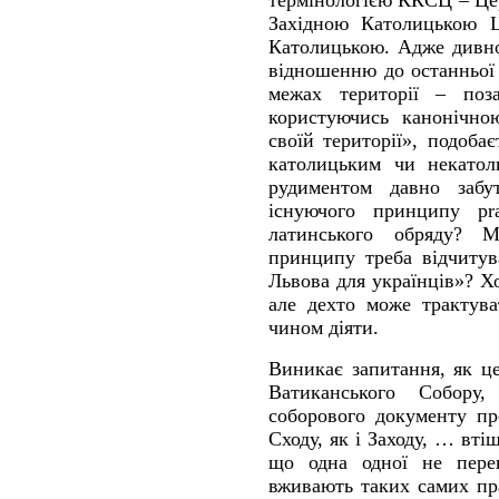
Західною Католицькою 
Католицькою. Адже дивно
відношенню до останньої 
межах території – поз
користуючись канонічно
своїй території», подоба
католицьким чи некато
рудиментом давно забу
існуючого принципу prae
латинського обряду? 
принципу треба відчитув
Львова для українців»? Хо
але дехто може трактува
чином діяти.
Виникає запитання, як це
Ватиканського Собору
соборового документу пр
Сходу, як і Заходу, … вті
що одна одної не пере
вживають таких самих пра