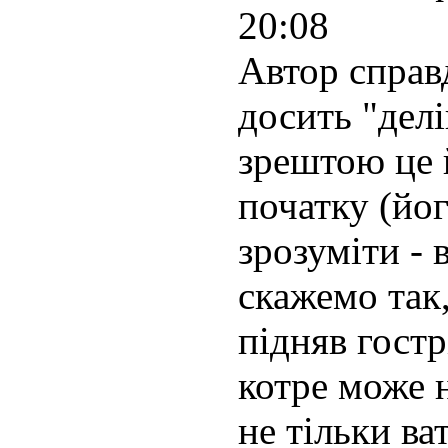
20:08
Автор справд
досить "делі
зрештою це 
початку (йо
зрозуміти - 
скажемо так,
підняв гост
котре може 
не тільки в