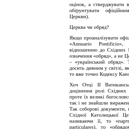
оцінок, а стверджувати 
обґрунтувати офіційни
Церкви).
Церква чи обряд?
Якщо проаналізувати офі
«Annuario Pontificio
відношенню до Східних 
означення «обряд», а не 
– «український обряд». 
досить дивним у світлі, я
то вже точно Кодексу Кан
Хоч Отці ІІ Ватиканс
доцінення ролі Східних 
проте їх великі богословс
так і не знайшли вираженн
Так соборові документи,
Східної Католицької Це
називаючи її, то «парт
particulares), то «обряд