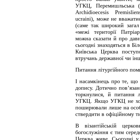
УГКЦ, Перемишльська (д
Archidioecesis Premislien
ucraini), може не вважа
(саме так широкий загал
«межі території Патріа
можна сказати й про давн
сьогодні знаходяться в Біл
Київська Церква поступ
втручань державної чи інш
Питання літургійного по
І насамкінець про те, що
допису. Дотично пов’язан
торкнулися, й питання л
УГКЦ. Якщо УГКЦ не хоче
поширювали лише на особи
ствердити в офіційному т
В візантійській церков
богослужіння є тим серед
Церква живе. Сьогодні у