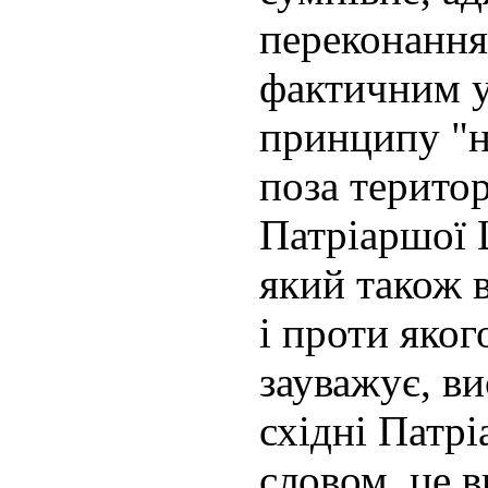
переконання,
фактичним 
принципу "на
поза терито
Патріаршої 
який також 
і проти яког
зауважує, в
східні Патр
словом, це в