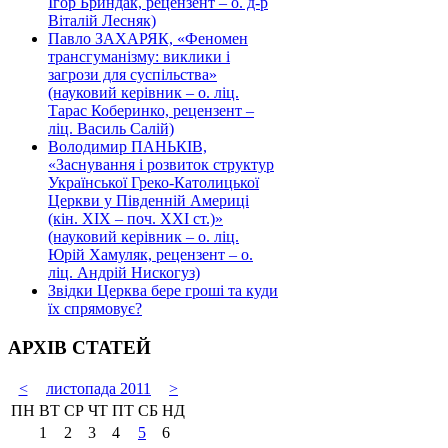
Ігор Бриндак, рецензент – о. д-р
Віталій Лесняк)
Павло ЗАХАРЯК, «Феномен
трансгуманізму: виклики і
загрози для суспільства»
(науковий керівник – о. ліц.
Тарас Коберинко, рецензент –
ліц. Василь Салій)
Володимир ПАНЬКІВ,
«Заснування і розвиток структур
Української Греко-Католицької
Церкви у Південній Америці
(кін. ХІХ – поч. ХХІ ст.)»
(науковий керівник – о. ліц.
Юрій Хамуляк, рецензент – о.
ліц. Андрій Нискогуз)
Звідки Церква бере гроші та куди
їх спрямовує?
АРХІВ СТАТЕЙ
<
листопада 2011
>
ПН
ВТ
СР
ЧТ
ПТ
СБ
НД
1
2
3
4
5
6