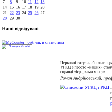
7
8
9
10
11
12
13
14
15
16
17
18
19
20
21
22
23
24
25
26
27
28
29
30
Наші відвідувачі
Церковні титули, або коли іє
УГКЦ з просто «наших» стан
справді «ієрархами місця»
Роман Андрійовський, преф