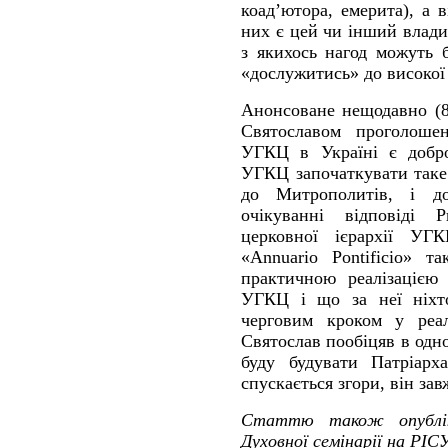
коад’ютора, емерита), а 
них є цей чи інший влади
з якихось нагод можуть 
«дослужитись» до високої ч
Анонсоване нещодавно (8
Святославом проголоше
УГКЦ в Україні є добро
УГКЦ започаткувати таке
до Митрополитів, і до
очікуванні відповіді 
церковної ієрархії УГ
«Annuario Pontificio» т
практичною реалізацією 
УГКЦ і що за неї ніхт
черговим кроком у реал
Святослав пообіцяв в одн
буду будувати Патріарх
спускається згори, він за
Статтю також опубліко
Духовної семінарії на РІС