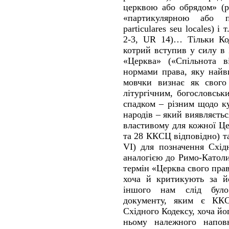
церквою або обрядом» (part
«партикулярною або п
particulares seu locales) і
2-3, UR 14)… Тільки Ко
котрий вступив у силу в 
«Церква» («Спільнота ві
нормами права, яку найв
мовчки визнає як свого
літургічним, богословсь
спадком – різним щодо к
народів – який виявляєтьс
властивому для кожної Це
та 28 ККСЦ відповідно) т
VІ) для позначення Схід
аналогією до Римо-Катол
термін «Церква свого права»
хоча й критикують за йо
іншого нам слід було
документу, яким є ККС
Східного Кодексу, хоча йо
ньому належного напов