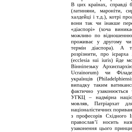
В цих країнах, справді 
(латиняни, мароніти, си
халдейці і т.д.), котрі пр
вони так чи інакше пер
«діаспорі» (хоча виник
можливо по відношенню 
проживає у другому чи 
термін діаспора). А 
розрізнити, про ієрарха
(ecclesia sui iuris) йде
Вінніпезьку Архиєпархію
Ucrainorum) чи Філад
українців (Philadelphie
випадку таким ватиканс
фактично узаконюється 
УГКЦ – надмірна націон
мовляв, Патріархат д
націоналістичних поривань
з професорів Східного І
православ’ї носить наз
узаконення цього принц