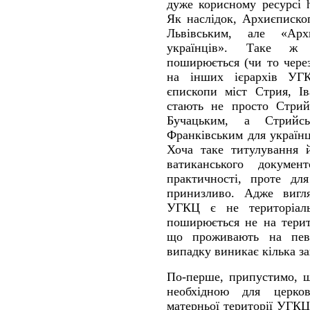
дуже корисному ресурсі htt
Як наслідок, Архиєписко
Львівським, але «Арх
українців». Таке ж 
поширюється (чи то через
на інших ієрархів УГК
єпископи міст Стрия, Ів
стають не просто Стрий
Бучацьким, а Стрийсь
Франківським для українц
Хоча таке титулування 
ватиканського докуме
практичності, проте дл
принизливо. Адже вигля
УГКЦ є не територіаль
поширюється не на терит
що проживають на певн
випадку виникає кілька з
По-перше, припустимо, щ
необхідною для церко
матерньої території УГК