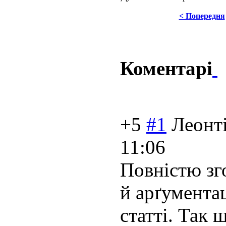
< Попередня
Коментарі
+5
#1
Леонт
11:06
Повністю зг
й арґументац
статті. Так 