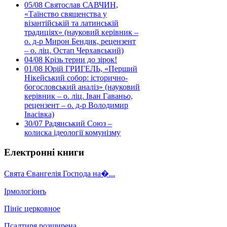
05/08
Святослав САВЧИН,
«Таїнство священства у
візантійській та латинській
традиціях» (науковий керівник –
о. д-р Мирон Бендик, рецензент
– о. ліц. Остап Черхавський)
04/08
Крізь терни до зірок!
01/08
Юрій ГРИГЕЛЬ, «Перший
Нікейський собор: історично-
богословський аналіз» (науковий
керівник – о. ліц. Іван Гаваньо,
рецензент – о. д-р Володимир
Івасівка)
30/07
Радянський Союз –
колиска ідеології комунізму
Електронні книги
Свята Євангелія Господа на�...
Ірмологіонъ
Пінїє церковное
Псалтиря розширена