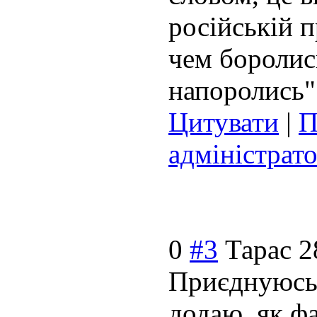
російській п
чем боролись
напоролись"
Цитувати
|
П
адміністрат
0
#3
Тарас
2
Приєднуюсь 
додаю, як фа