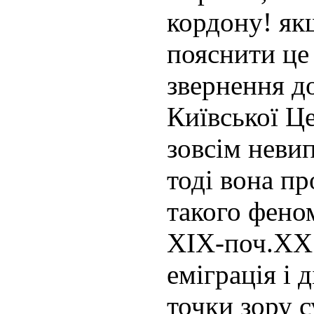
кордону! як
пояснити це
звернення до
Київської Це
зовсім неви
тоді вона пр
такого фено
ХІХ-поч.ХХ 
еміграція і д
точки зору 