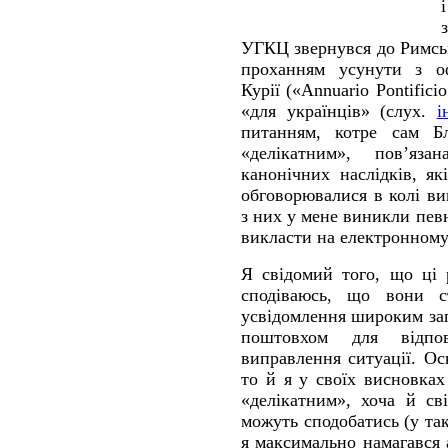
УГКЦ звернувся до Римсь
проханням усунути з оф
Курії («Annuario Pontific
«для українців» (слух.
і
питанням, котре сам Б
«делікатним», пов’яза
канонічних наслідків, я
обговорювалися в колі в
з них у мене виникли певн
викласти на електронному
Я свідомий того, що ці 
сподіваюсь, що вони с
усвідомлення широким за
поштовхом для відпо
виправлення ситуації. Ос
то й я у своїх висновка
«делікатним», хоча й св
можуть сподобатись (у та
я максимально намагався 