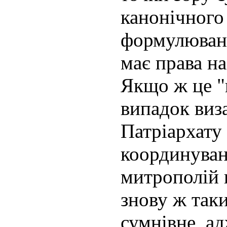
канонічного 
формулюван
має права на
Якщо ж це "н
випадок виз
Патріархату 
координуван
митрополій в
знову ж так
сумнівне, ад