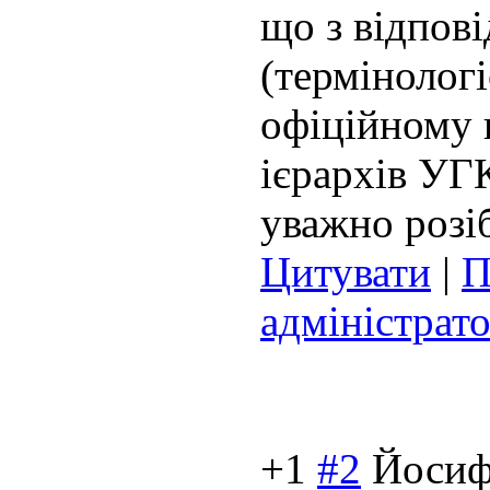
що з відпов
(термінологі
офіційному 
ієрархів УГК
уважно розі
Цитувати
|
П
адміністрат
+1
#2
Йоси