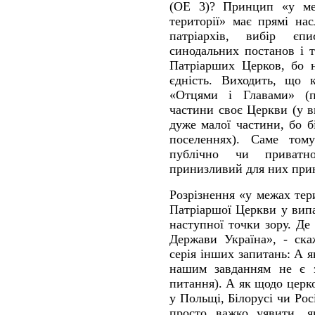
(OE 3)? Принцип «у ме
території» має прямі на
патріархів, вибір єп
синодальних постанов і т
Патріарших Церков, бо н
єдність. Виходить, що к
«Отцями і Главами» (п
частини своє Церкви (у в
дуже малої частини, бо б
поселеннях). Саме тому
публічно чи приватн
принизливий для них при
Розрізнення «у межах тер
Патріаршої Церкви у вип
наступної точки зору. Д
Держави Україна», - ска
серія інших запитань: А я
нашим завданням не є з
питання). А як щодо цер
у Польщі, Білорусі чи Ро
просто важко уявити, я