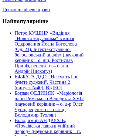
Церковне річеве право
Найпопулярніше
Петро КУШНІР, «Видіння
"Нового Єрусалима" в книзі
Одкровення Йоана Богослова
(Од. 21). Інтертекстуально-
богословський аналіз» (науковий
керівник – о. ліц. Ростислав
Приріз, рецензент – о. ліц.
Андрій Нискогуз)
ЕФФАТА ДДС: "Не судіть і не
будете суджені". Частина 2
(випуск №40) [ВІДЕО]
Богдан ФЕДИНЯК, «Маріологія
папи Римського Венедикта XVI»
(науковий керівник – о. д-р Олег
Чупа, рецензент – о. ліц.
Володимир Тухлян)
Володимир АНДРУХІВ,
«Почаївська лавра в унійний
період» (науковий керівник – п.