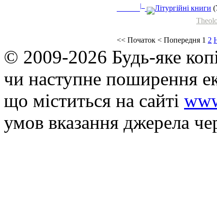
|_
Літургійні книги
(
Theolo
<<
Початок
<
Попередня
1
2
© 2009-2026 Будь-яке коп
чи наступне поширення ек
що мiститься на сайті
www
умов вказання джерела че