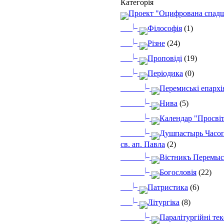
Категорія
Проект "Оцифрована спад
|_
Філософія
(1)
|_
Різне
(24)
|_
Проповіді
(19)
|_
Періодика
(0)
|_
Перемиські епархі
|_
Нива
(5)
|_
Календар "Просві
|_
Душпастырь Часоп
св. ап. Павла
(2)
|_
Вістникъ Перемыс
|_
Богословія
(22)
|_
Патристика
(6)
|_
Літургіка
(8)
|_
Паралітургійні те