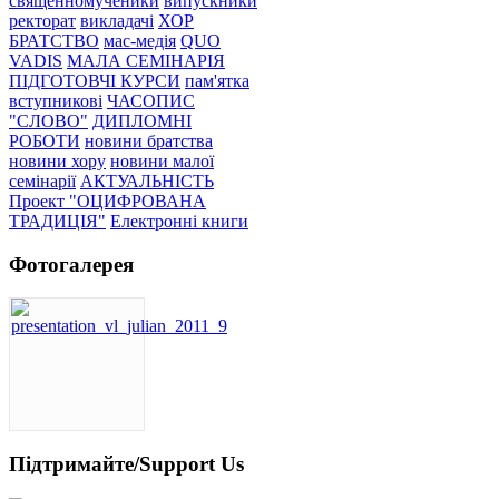
священномученики
випускники
ректорат
викладачі
ХОР
БРАТСТВО
мас-медія
QUO
VADIS
МАЛА СЕМІНАРІЯ
ПІДГОТОВЧІ КУРСИ
пам'ятка
вступникові
ЧАСОПИС
"СЛОВО"
ДИПЛОМНІ
РОБОТИ
новини братства
новини хору
новини малої
семінарії
АКТУАЛЬНІСТЬ
Проект "ОЦИФРОВАНА
ТРАДИЦІЯ"
Електронні книги
Фотогалерея
Підтримайте/Support Us