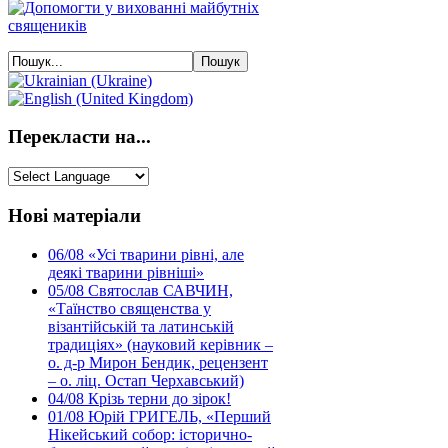
Перекласти на...
Нові матеріали
06/08
«Усі тварини рівні, але
деякі тварини рівніші»
05/08
Святослав САВЧИН,
«Таїнство священства у
візантійській та латинській
традиціях» (науковий керівник –
о. д-р Мирон Бендик, рецензент
– о. ліц. Остап Черхавський)
04/08
Крізь терни до зірок!
01/08
Юрій ГРИГЕЛЬ, «Перший
Нікейський собор: історично-