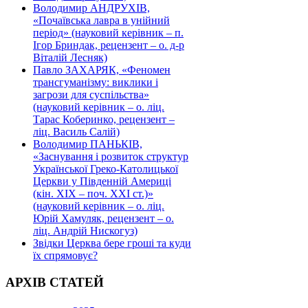
Володимир АНДРУХІВ,
«Почаївська лавра в унійний
період» (науковий керівник – п.
Ігор Бриндак, рецензент – о. д-р
Віталій Лесняк)
Павло ЗАХАРЯК, «Феномен
трансгуманізму: виклики і
загрози для суспільства»
(науковий керівник – о. ліц.
Тарас Коберинко, рецензент –
ліц. Василь Салій)
Володимир ПАНЬКІВ,
«Заснування і розвиток структур
Української Греко-Католицької
Церкви у Південній Америці
(кін. ХІХ – поч. ХХІ ст.)»
(науковий керівник – о. ліц.
Юрій Хамуляк, рецензент – о.
ліц. Андрій Нискогуз)
Звідки Церква бере гроші та куди
їх спрямовує?
АРХІВ СТАТЕЙ