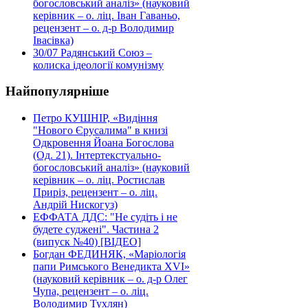
богословський аналіз» (науковий
керівник – о. ліц. Іван Гаваньо,
рецензент – о. д-р Володимир
Івасівка)
30/07
Радянський Союз –
колиска ідеології комунізму
Найпопулярніше
Петро КУШНІР, «Видіння
"Нового Єрусалима" в книзі
Одкровення Йоана Богослова
(Од. 21). Інтертекстуально-
богословський аналіз» (науковий
керівник – о. ліц. Ростислав
Приріз, рецензент – о. ліц.
Андрій Нискогуз)
ЕФФАТА ДДС: "Не судіть і не
будете суджені". Частина 2
(випуск №40) [ВІДЕО]
Богдан ФЕДИНЯК, «Маріологія
папи Римського Венедикта XVI»
(науковий керівник – о. д-р Олег
Чупа, рецензент – о. ліц.
Володимир Тухлян)