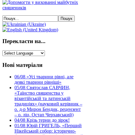
Перекласти на...
Нові матеріали
06/08
«Усі тварини рівні, але
деякі тварини рівніші»
05/08
Святослав САВЧИН,
«Таїнство священства у
візантійській та латинській
традиціях» (науковий керівник –
о. д-р Мирон Бендик, рецензент
– о. ліц. Остап Черхавський)
04/08
Крізь терни до зірок!
01/08
Юрій ГРИГЕЛЬ, «Перший
Нікейський собор: історично-