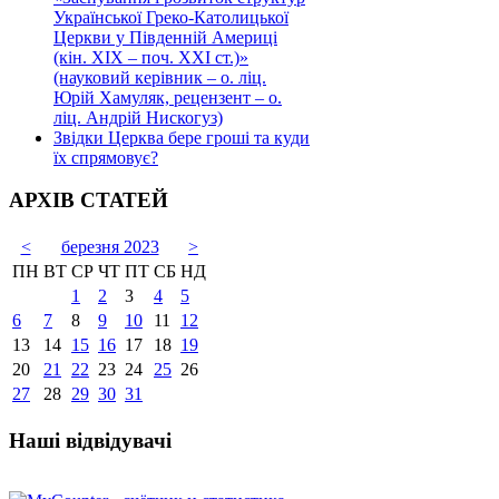
Української Греко-Католицької
Церкви у Південній Америці
(кін. ХІХ – поч. ХХІ ст.)»
(науковий керівник – о. ліц.
Юрій Хамуляк, рецензент – о.
ліц. Андрій Нискогуз)
Звідки Церква бере гроші та куди
їх спрямовує?
АРХІВ СТАТЕЙ
<
березня 2023
>
ПН
ВТ
СР
ЧТ
ПТ
СБ
НД
1
2
3
4
5
6
7
8
9
10
11
12
13
14
15
16
17
18
19
20
21
22
23
24
25
26
27
28
29
30
31
Наші відвідувачі