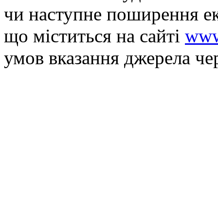
чи наступне поширення ек
що мiститься на сайті
www
умов вказання джерела че