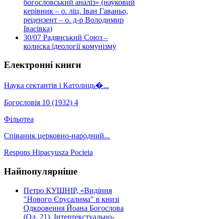
богословський аналіз» (науковий
керівник – о. ліц. Іван Гаваньо,
рецензент – о. д-р Володимир
Івасівка)
30/07
Радянський Союз –
колиска ідеології комунізму
Електронні книги
Наука сектантів і Католиць�...
Богословія 10 (1932) 4
Фільотеа
Співаник церковно-народний...
Respons Hipacyusza Pocieia
Найпопулярніше
Петро КУШНІР, «Видіння
"Нового Єрусалима" в книзі
Одкровення Йоана Богослова
(Од. 21). Інтертекстуально-