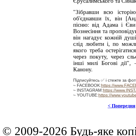
Єрусалимського та Синак
"Зібравши всю історію
об'єднавши їх, він [А
пісню: від Адама і Єв
Вознесіння та проповіду
він нагадує кожній душі
слід любити і, по можли
якого треба остерігатис
через покуту, через сль
інші милі Богові дії",
Канону.
Підписуйтесь ✅ і стежте за фот
~ FACEBOOK:
https://www.FAC
~ INSTAGRAM:
https://www.INS
~ YOUTUBE:
https://www.youtub
< Попередня
© 2009-2026 Будь-яке коп