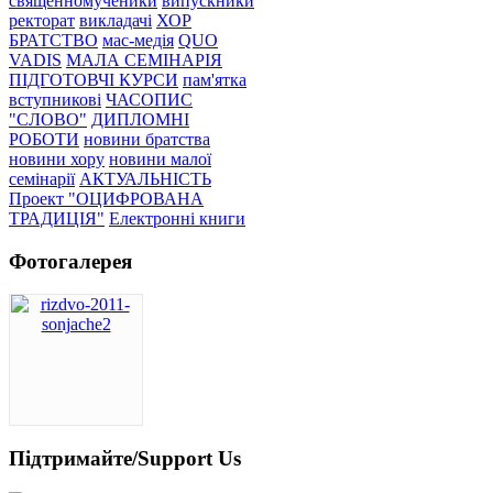
священномученики
випускники
ректорат
викладачі
ХОР
БРАТСТВО
мас-медія
QUO
VADIS
МАЛА СЕМІНАРІЯ
ПІДГОТОВЧІ КУРСИ
пам'ятка
вступникові
ЧАСОПИС
"СЛОВО"
ДИПЛОМНІ
РОБОТИ
новини братства
новини хору
новини малої
семінарії
АКТУАЛЬНІСТЬ
Проект "ОЦИФРОВАНА
ТРАДИЦІЯ"
Електронні книги
Фотогалерея
Підтримайте/Support Us