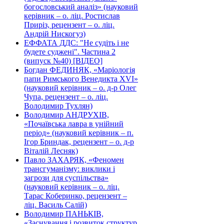
богословський аналіз» (науковий
керівник – о. ліц. Ростислав
Приріз, рецензент – о. ліц.
Андрій Нискогуз)
ЕФФАТА ДДС: "Не судіть і не
будете суджені". Частина 2
(випуск №40) [ВІДЕО]
Богдан ФЕДИНЯК, «Маріологія
папи Римського Венедикта XVI»
(науковий керівник – о. д-р Олег
Чупа, рецензент – о. ліц.
Володимир Тухлян)
Володимир АНДРУХІВ,
«Почаївська лавра в унійний
період» (науковий керівник – п.
Ігор Бриндак, рецензент – о. д-р
Віталій Лесняк)
Павло ЗАХАРЯК, «Феномен
трансгуманізму: виклики і
загрози для суспільства»
(науковий керівник – о. ліц.
Тарас Коберинко, рецензент –
ліц. Василь Салій)
Володимир ПАНЬКІВ,
«Заснування і розвиток структур