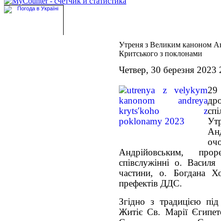
Утреня з Великим каноном А
Критського з поклонами
Четвер, 30 березня 2023 
29
др
сп
Ут
Ан
о
Андрійовським, про
співслужінні о. Василя
частини, о. Богдана Х
префектів ДДС.
Згідно з традицією під
Житіє Св. Марії Єгипет