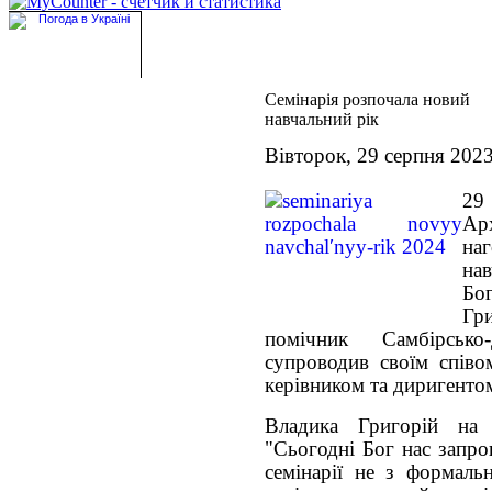
Семінарія розпочала новий
навчальний рік
Вівторок, 29 серпня 202
29
Ар
наг
на
Бо
Гр
помічник Самбірсько
супроводив своїм співо
керівником та диригентом
Владика Григорій на п
"Сьогодні Бог нас запро
семінарії не з формальн