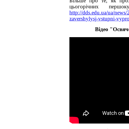
Більше про те, як про
цьогорічних першок
http://dds.edu.ua/ua/news/
zavershylysj-vstupni-vypr
Відео "Освяч