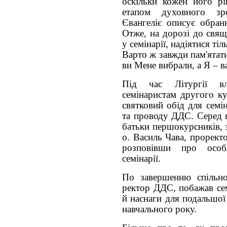
оскільки кожен його рі
етапом духовного зр
Євангеліє описує обран
Отже, на дорозі до свящ
у семінарії, надіятися ті
Варто ж завжди пам'ятат
ви Мене вибрали, а Я – в
Під час Літургії вл
семінаристам другого ку
святковий обід для семі
та проводу ДДС. Серед г
батьки першокурсників, 
о. Василь Чава, прорект
розповівши про особ
семінарії.
По завершенню спільно
ректор ДДС, побажав сем
й наснаги для подальшої
навчального року.