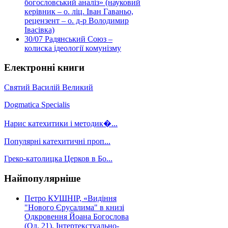
богословський аналіз» (науковий
керівник – о. ліц. Іван Гаваньо,
рецензент – о. д-р Володимир
Івасівка)
30/07
Радянський Союз –
колиска ідеології комунізму
Електронні книги
Святий Василій Великий
Dogmatica Specialis
Нарис катехитики і методик�...
Популярні катехитичні проп...
Греко-католицка Церков в Бо...
Найпопулярніше
Петро КУШНІР, «Видіння
"Нового Єрусалима" в книзі
Одкровення Йоана Богослова
(Од. 21). Інтертекстуально-