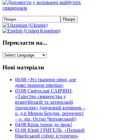
Перекласти на...
Нові матеріали
06/08
«Усі тварини рівні, але
деякі тварини рівніші»
05/08
Святослав САВЧИН,
«Таїнство священства у
візантійській та латинській
традиціях» (науковий керівник –
о. д-р Мирон Бендик, рецензент
– о. ліц. Остап Черхавський)
04/08
Крізь терни до зірок!
01/08
Юрій ГРИГЕЛЬ, «Перший
Нікейський собор: історично-