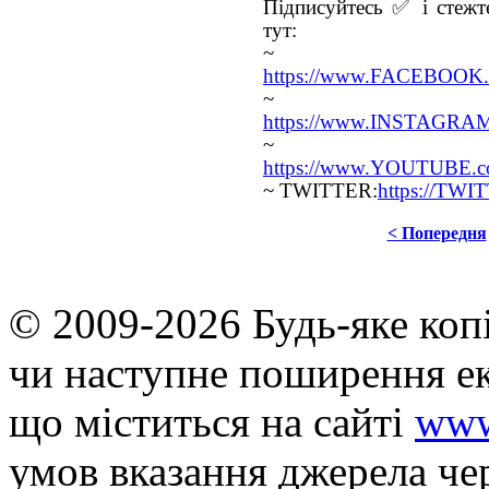
Підписуйтесь ✅ і стежте
тут:
~ FA
https://www.FACEBOOK.c
~ INS
https://www.INSTAGRAM.
~ YO
https://www.YOUTUBE.com
~ TWITTER:
https://TWI
< Попередня
© 2009-2026 Будь-яке коп
чи наступне поширення ек
що мiститься на сайті
www
умов вказання джерела че