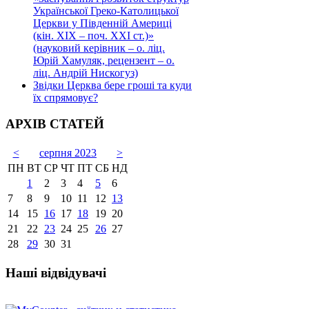
Української Греко-Католицької
Церкви у Південній Америці
(кін. ХІХ – поч. ХХІ ст.)»
(науковий керівник – о. ліц.
Юрій Хамуляк, рецензент – о.
ліц. Андрій Нискогуз)
Звідки Церква бере гроші та куди
їх спрямовує?
АРХІВ СТАТЕЙ
<
серпня 2023
>
ПН
ВТ
СР
ЧТ
ПТ
СБ
НД
1
2
3
4
5
6
7
8
9
10
11
12
13
14
15
16
17
18
19
20
21
22
23
24
25
26
27
28
29
30
31
Наші відвідувачі