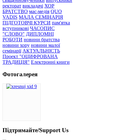
священномученики
випускники
ректорат
викладачі
ХОР
БРАТСТВО
мас-медія
QUO
VADIS
МАЛА СЕМІНАРІЯ
ПІДГОТОВЧІ КУРСИ
пам'ятка
вступникові
ЧАСОПИС
"СЛОВО"
ДИПЛОМНІ
РОБОТИ
новини братства
новини хору
новини малої
семінарії
АКТУАЛЬНІСТЬ
Проект "ОЦИФРОВАНА
ТРАДИЦІЯ"
Електронні книги
Фотогалерея
Підтримайте/Support Us