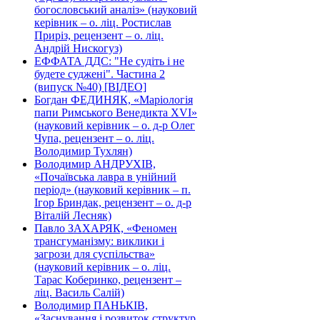
богословський аналіз» (науковий
керівник – о. ліц. Ростислав
Приріз, рецензент – о. ліц.
Андрій Нискогуз)
ЕФФАТА ДДС: "Не судіть і не
будете суджені". Частина 2
(випуск №40) [ВІДЕО]
Богдан ФЕДИНЯК, «Маріологія
папи Римського Венедикта XVI»
(науковий керівник – о. д-р Олег
Чупа, рецензент – о. ліц.
Володимир Тухлян)
Володимир АНДРУХІВ,
«Почаївська лавра в унійний
період» (науковий керівник – п.
Ігор Бриндак, рецензент – о. д-р
Віталій Лесняк)
Павло ЗАХАРЯК, «Феномен
трансгуманізму: виклики і
загрози для суспільства»
(науковий керівник – о. ліц.
Тарас Коберинко, рецензент –
ліц. Василь Салій)
Володимир ПАНЬКІВ,
«Заснування і розвиток структур