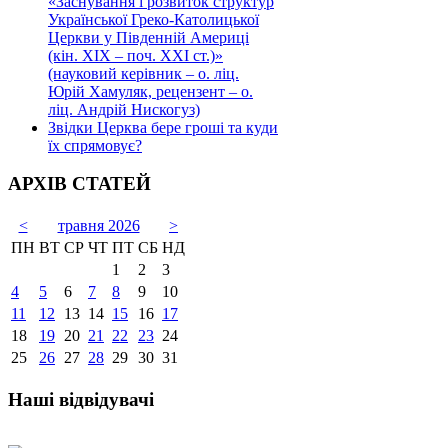
«Заснування і розвиток структур
Української Греко-Католицької
Церкви у Південній Америці
(кін. ХІХ – поч. ХХІ ст.)»
(науковий керівник – о. ліц.
Юрій Хамуляк, рецензент – о.
ліц. Андрій Нискогуз)
Звідки Церква бере гроші та куди
їх спрямовує?
АРХІВ СТАТЕЙ
<
травня 2026
>
ПН
ВТ
СР
ЧТ
ПТ
СБ
НД
1
2
3
4
5
6
7
8
9
10
11
12
13
14
15
16
17
18
19
20
21
22
23
24
25
26
27
28
29
30
31
Наші відвідувачі