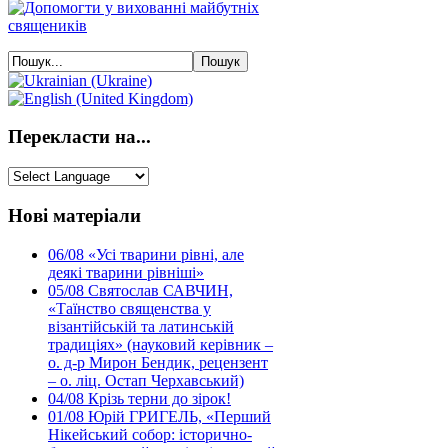
Перекласти на...
Нові матеріали
06/08
«Усі тварини рівні, але
деякі тварини рівніші»
05/08
Святослав САВЧИН,
«Таїнство священства у
візантійській та латинській
традиціях» (науковий керівник –
о. д-р Мирон Бендик, рецензент
– о. ліц. Остап Черхавський)
04/08
Крізь терни до зірок!
01/08
Юрій ГРИГЕЛЬ, «Перший
Нікейський собор: історично-