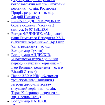
богословський аналіз» (науковий
керівник – о. ліц. Ростислав
Приріз, рецензент – о. ліц.
Андрій Нискогуз)
ЕФФАТА ДДС: "Не судіть і не
будете суджені". Частина 2
(випуск №40) [ВІДЕО]
Богдан ФЕДИНЯК, «Маріологія
папи Римського Венедикта XVI»
(науковий керівник – о. д-р Олег
Чупа, рецензент – о. ліц.
Володимир Тухлян)
Володимир АНДРУХІВ,
«Почаївська лавра в унійний
період» (науковий керівник – п.
Ігор Бриндак, рецензент – о. д-р
Віталій Лесняк)
Павло ЗАХАРЯК, «Феномен
трансгуманізму: виклики і
загрози для суспільства»
(науковий керівник – о. ліц.
Тарас Коберинко, рецензент –
ліц. Василь Салій)
Володимир ПАНЬКІВ,