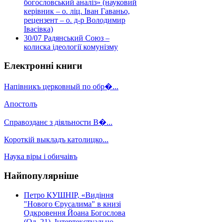
богословський аналіз» (науковий
керівник – о. ліц. Іван Гаваньо,
рецензент – о. д-р Володимир
Івасівка)
30/07
Радянський Союз –
колиска ідеології комунізму
Електронні книги
Напівникъ церковный по обр�...
Апостолъ
Справозданє з діяльности В�...
Короткій выкладъ католицко...
Наука віры і обичаівъ
Найпопулярніше
Петро КУШНІР, «Видіння
"Нового Єрусалима" в книзі
Одкровення Йоана Богослова
(Од. 21). Інтертекстуально-