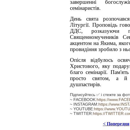
завершенні богослуж
семінаристів.
День свята розпочавс
Літургії. Проповідь гов
ДДС, розказуючи п
Священномучеників Се
акцентом на Якима, яког
провидіння зробило з нь
Опісля відбулось освя
Христового, яку подару
благо семінарії. Пам'ят
просто святом, а й
душпастирів.
Підписуйтесь ✅ і стежте за фот
~ FACEBOOK:
https://www.FAC
~ INSTAGRAM:
https://www.INS
~ YOUTUBE:
https://www.YOUT
~ TWITTER:
https://TWITTER.c
< Попередня