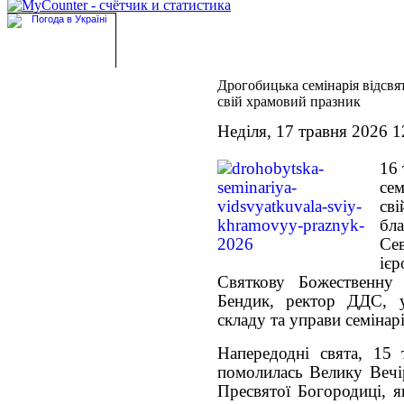
Дрогобицька семінарія відсвя
свій храмовий празник
Неділя, 17 травня 2026 1
16 
сем
св
бл
Се
іє
Святкову Божественну
Бендик, ректор ДДС, у
складу та управи семінарі
Напередодні свята, 15 т
помолилась Велику Вечі
Пресвятої Богородиці, я