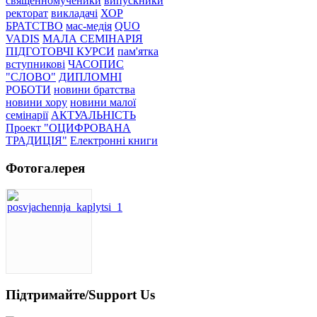
священномученики
випускники
ректорат
викладачі
ХОР
БРАТСТВО
мас-медія
QUO
VADIS
МАЛА СЕМІНАРІЯ
ПІДГОТОВЧІ КУРСИ
пам'ятка
вступникові
ЧАСОПИС
"СЛОВО"
ДИПЛОМНІ
РОБОТИ
новини братства
новини хору
новини малої
семінарії
АКТУАЛЬНІСТЬ
Проект "ОЦИФРОВАНА
ТРАДИЦІЯ"
Електронні книги
Фотогалерея
Підтримайте/Support Us