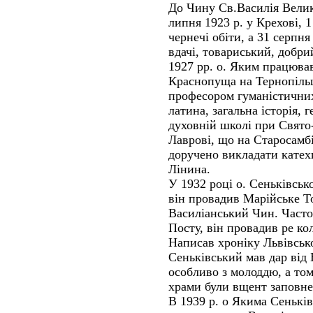
До Чину Св.Василія Велик
липня 1923 р. у Крехові, 1
чернечі обіти, а 31 серпня 
вдачі, товариський, добри
1927 pp. о. Яким працював
Краснопуща на Тернопільщи
професором гуманістичних
латина, загальна історія,
духовній школі при Свято
Лаврові, що на Старосамб
доручено викладати катехи
Лінина.
У 1932 році о. Сеньківськ
він провадив Марійське Т
Василіанський Чин. Часто
Посту, він провадив ре кол
Написав хроніку Львівськ
Сеньківський мав дар від 
особливо з молоддю, а том
храми були вщент заповне
В 1939 р. о Якима Сенькі