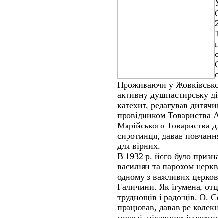
Проживаючи у Жовківськом
активну душпастирську ді
катехит, редагував дитяч
провідником Товариства 
Марійського Товариства 
сиротинця, давав повчанн
для вірних.
В 1932 р. його було призн
василіян та парохом церкв
одному з важливих церков
Галичини. Як ігумена, от
труднощів і радощів. О. С
працював, давав ре колекц
молоді, цікавився іспорт