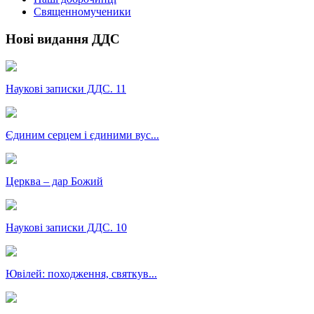
Священномученики
Нові видання ДДС
Наукові записки ДДС. 11
Єдиним серцем і єдиними вус...
Церква – дар Божий
Наукові записки ДДС. 10
Ювілей: походження, святкув...