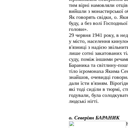
тим вірні намовляли отці
вийшли з монастирської об
Як говорять свідки, о. Як
буду, а без волі Господньо
голови».
29 червня 1941 року, в не
у місто, населення кинуло
в'язниці з надією звільни
лише сотні закатованих тіл
суду, поміж іншими речами
Бараника та світлину-пошт
тіло ієромонаха Якима Се
знайшов, очевидці говорил
дали їсти в'язням. Вірогід
які тоді сиділи в тюрмі, 
годували, була солодкуват
людські нігті.
о. Северіян БАРАНИК