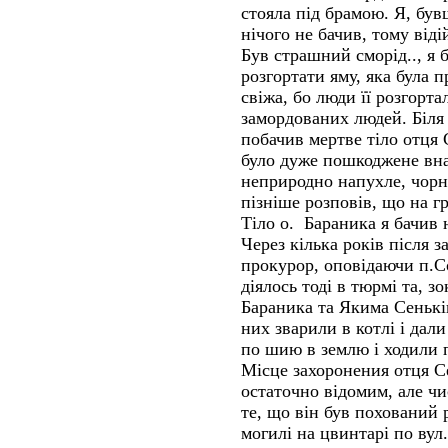
стояла під брамою. Я, бу
нічого не бачив, тому віді
Був страшний сморід.., я 
розгортати яму, яка була 
свіжа, бо люди її розгорта
замордованих людей. Біля 
побачив мертве тіло отця
було дуже пошкоджене внас
неприродно напухле, чорне
пізніше розповів, що на г
Тіло о. Бараника я бачив н
Через кілька років після 
прокурор, оповідаючи п.С
діялось тоді в тюрмі та, з
Бараника та Якима Сеньків
них зварили в котлі і дали
по шию в землю і ходили п
Місце захоронения отця С
остаточно відомим, але чи
те, що він був похований 
могилі на цвинтарі по вул