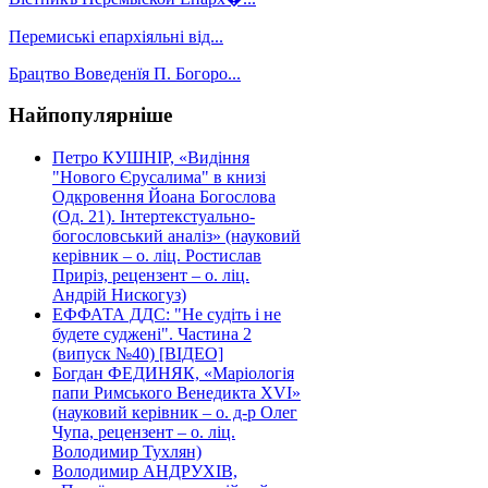
Перемиські епархіяльні від...
Брацтво Воведенїя П. Богоро...
Найпопулярніше
Петро КУШНІР, «Видіння
"Нового Єрусалима" в книзі
Одкровення Йоана Богослова
(Од. 21). Інтертекстуально-
богословський аналіз» (науковий
керівник – о. ліц. Ростислав
Приріз, рецензент – о. ліц.
Андрій Нискогуз)
ЕФФАТА ДДС: "Не судіть і не
будете суджені". Частина 2
(випуск №40) [ВІДЕО]
Богдан ФЕДИНЯК, «Маріологія
папи Римського Венедикта XVI»
(науковий керівник – о. д-р Олег
Чупа, рецензент – о. ліц.
Володимир Тухлян)
Володимир АНДРУХІВ,