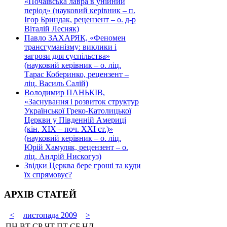
«Почаївська лавра в унійний
період» (науковий керівник – п.
Ігор Бриндак, рецензент – о. д-р
Віталій Лесняк)
Павло ЗАХАРЯК, «Феномен
трансгуманізму: виклики і
загрози для суспільства»
(науковий керівник – о. ліц.
Тарас Коберинко, рецензент –
ліц. Василь Салій)
Володимир ПАНЬКІВ,
«Заснування і розвиток структур
Української Греко-Католицької
Церкви у Південній Америці
(кін. ХІХ – поч. ХХІ ст.)»
(науковий керівник – о. ліц.
Юрій Хамуляк, рецензент – о.
ліц. Андрій Нискогуз)
Звідки Церква бере гроші та куди
їх спрямовує?
АРХІВ СТАТЕЙ
<
листопада 2009
>
ПН
ВТ
СР
ЧТ
ПТ
СБ
НД