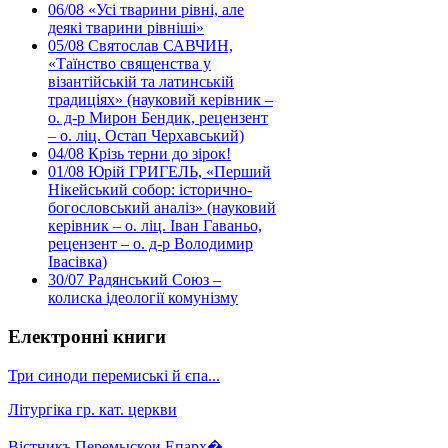
06/08
«Усі тварини рівні, але
деякі тварини рівніші»
05/08
Святослав САВЧИН,
«Таїнство священства у
візантійській та латинській
традиціях» (науковий керівник –
о. д-р Мирон Бендик, рецензент
– о. ліц. Остап Черхавський)
04/08
Крізь терни до зірок!
01/08
Юрій ГРИГЕЛЬ, «Перший
Нікейський собор: історично-
богословський аналіз» (науковий
керівник – о. ліц. Іван Гаваньо,
рецензент – о. д-р Володимир
Івасівка)
30/07
Радянський Союз –
колиска ідеології комунізму
Електронні книги
Три синоди перемиські й єпа...
Літургіка гр. кат. церкви
Вістникъ Перемыскои Епарх�...