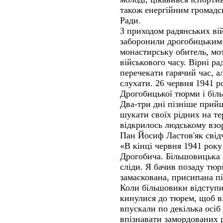
також енергійним громадс
Ради.
З приходом радянських вій
заборонили дрогобицьким 
монастирську обитель, м
військового часу. Вірні р
перечекати гарячий час, а
слухати. 26 червня 1941 р
Дрогобицької тюрми і біль
Два-три дні пізніше прий
шукати своїх рідних на те
відкрилось людському взо
Пан Йосиф Ластов'як свід
«В кінці червня 1941 рок
Дрогобича. Більшовицька 
сліди. Я бачив позаду тюр
замаскована, присипана пі
Коли більшовики відступи
кинулися до тюрем, щоб ві
впускали по декілька осіб 
впізнавати замордованих р