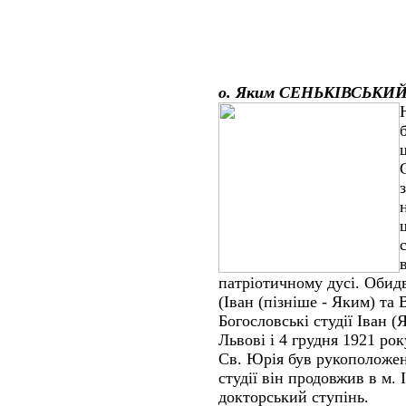
о. Яким СЕНЬКІВСЬКИ
патріотичному дусі. Обид
(Іван (пізніше - Яким) та
Богословські студії Іван 
Львові і 4 грудня 1921 ро
Св. Юрія був рукоположен
студії він продовжив в м. 
докторський ступінь.