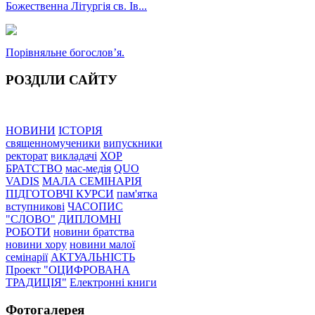
Божественна Літургія св. Ів...
Порівняльне богословʼя.
РОЗДІЛИ САЙТУ
НОВИНИ
ІСТОРІЯ
священномученики
випускники
ректорат
викладачі
ХОР
БРАТСТВО
мас-медія
QUO
VADIS
МАЛА СЕМІНАРІЯ
ПІДГОТОВЧІ КУРСИ
пам'ятка
вступникові
ЧАСОПИС
"СЛОВО"
ДИПЛОМНІ
РОБОТИ
новини братства
новини хору
новини малої
семінарії
АКТУАЛЬНІСТЬ
Проект "ОЦИФРОВАНА
ТРАДИЦІЯ"
Електронні книги
Фотогалерея