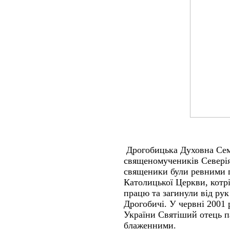
Дрогобицька Духовна Семі
священомучеників Северіян
священики були ревними п
Католицької Церкви, кот
працю та загинули від рук
Дрогобичі. У червні 2001 
України Святіший отець па
блаженними.