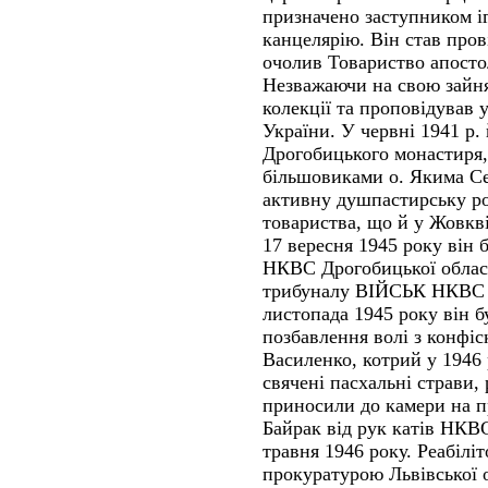
призначено заступником і
канцелярію. Він став про
очолив Товариство апосто
Незважаючи на свою зайнят
колекції та проповідував у
України. У червні 1941 р.
Дрогобицького монастиря,
більшовиками о. Якима Сен
активну душпастирську ро
товариства, що й у Жовкві
17 вересня 1945 року він
НКВС Дрогобицької област
трибуналу ВІЙСЬК НКВС Д
листопада 1945 року він б
позбавлення волі з конфіс
Василенко, котрий у 1946 
свячені пасхальні страви,
приносили до камери на пр
Байрак від рук катів НКВ
травня 1946 року. Реабілі
прокуратурою Львівської о