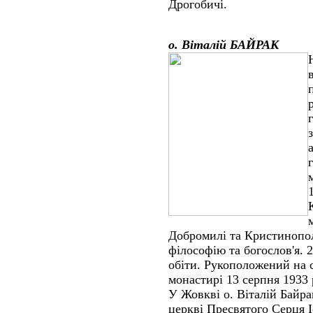
Дрогобичі.
о. Віталій БАЙРАК
Добромилі та Кристинопол
філософію та богослов'я. 
обіти. Рукоположений на 
монастирі 13 серпня 1933 
У Жовкві о. Віталій Байр
церкві Пресвятого Серця І