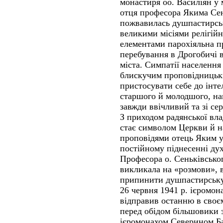
монастиря оо. Василіян у 
отця професора Якима Сен
пожвавилась душпастирськ
великими місіями релігій
елементами парохіяльна п
перебування в Дрогобичі 
міста. Симпатії населення 
блискучим проповідницьк
пристосувати себе до інте
старшого й молодшого, на
завжди ввічливий та зі с
З приходом радянської вл
стає символом Церкви й на
проповідями отець Яким у
постійному піднесенні дух
Професора о. Сеньківськог
викликала на «розмови», в
припинити душпастирську 
26 червня 1941 р. ієромо
відправив останню в своєм
перед обідом більшовики з
ієромонахом Северином Ба