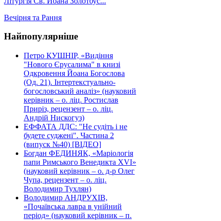
Літургія Св. Йоана Золотоус...
Вечірня та Рання
Найпопулярніше
Петро КУШНІР, «Видіння
"Нового Єрусалима" в книзі
Одкровення Йоана Богослова
(Од. 21). Інтертекстуально-
богословський аналіз» (науковий
керівник – о. ліц. Ростислав
Приріз, рецензент – о. ліц.
Андрій Нискогуз)
ЕФФАТА ДДС: "Не судіть і не
будете суджені". Частина 2
(випуск №40) [ВІДЕО]
Богдан ФЕДИНЯК, «Маріологія
папи Римського Венедикта XVI»
(науковий керівник – о. д-р Олег
Чупа, рецензент – о. ліц.
Володимир Тухлян)
Володимир АНДРУХІВ,
«Почаївська лавра в унійний
період» (науковий керівник – п.