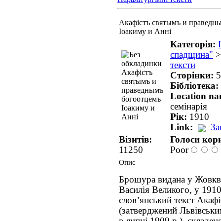
Акафістъ святымъ и праведн
Іоакиму и Анні
Категорія:
спадщина"
тексти
Сторінки:
5
Бібліотека:
Location n
семінарія
Рік:
1910
Link:
За
Візитів:
Голоси кори
11250
Poor
Опис
Брошура видана у Жовкві
Василія Великого, у 1910
словʼянський текст Акафі
(затверджений Львівськ
в липні 1909 р.), складе