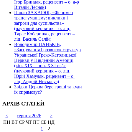
Ігор Бриндак, рецензент – о. д-р
Віталій Лесняк)
Павло ЗАХАРЯК, «Феномен
трансгуманізму: виклики і
загрози для суспільства»
(науковий керівник – о. ліц.
Тарас Коберинко, рецензент –
ліц. Василь Салій)
Володимир ПАНЬКІВ,
«Заснування і розвиток структур
Української Греко-Католицької
Церкви у Південній Америці
(кін. ХІХ – поч. ХХІ ст.)»
(науковий керівник – о. ліц.
Юрій Хамуляк, рецензент – о.
ліц. Андрій Нискогуз)
Звідки Церква бере гроші та куди
їх спрямовує?
АРХІВ СТАТЕЙ
<
серпня 2026
>
ПН
ВТ
СР
ЧТ
ПТ
СБ
НД
1
2