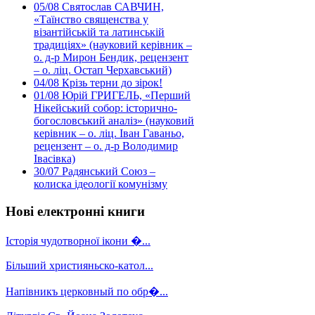
05/08
Святослав САВЧИН,
«Таїнство священства у
візантійській та латинській
традиціях» (науковий керівник –
о. д-р Мирон Бендик, рецензент
– о. ліц. Остап Черхавський)
04/08
Крізь терни до зірок!
01/08
Юрій ГРИГЕЛЬ, «Перший
Нікейський собор: історично-
богословський аналіз» (науковий
керівник – о. ліц. Іван Гаваньо,
рецензент – о. д-р Володимир
Івасівка)
30/07
Радянський Союз –
колиска ідеології комунізму
Нові електронні книги
Історія чудотворної ікони �...
Більший християньско-катол...
Напівникъ церковный по обр�...