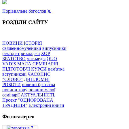
Порівняльне богословʼя.
РОЗДІЛИ САЙТУ
НОВИНИ
ІСТОРІЯ
священномученики
випускники
ректорат
викладачі
ХОР
БРАТСТВО
мас-медія
QUO
VADIS
МАЛА СЕМІНАРІЯ
ПІДГОТОВЧІ КУРСИ
пам'ятка
вступникові
ЧАСОПИС
"СЛОВО"
ДИПЛОМНІ
РОБОТИ
новини братства
новини хору
новини малої
семінарії
АКТУАЛЬНІСТЬ
Проект "ОЦИФРОВАНА
ТРАДИЦІЯ"
Електронні книги
Фотогалерея