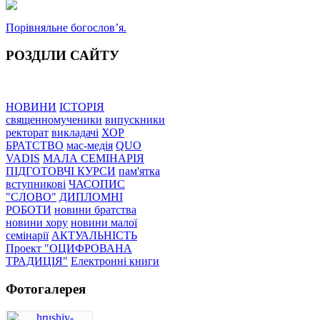
Порівняльне богословʼя.
РОЗДІЛИ САЙТУ
НОВИНИ
ІСТОРІЯ
священномученики
випускники
ректорат
викладачі
ХОР
БРАТСТВО
мас-медія
QUO
VADIS
МАЛА СЕМІНАРІЯ
ПІДГОТОВЧІ КУРСИ
пам'ятка
вступникові
ЧАСОПИС
"СЛОВО"
ДИПЛОМНІ
РОБОТИ
новини братства
новини хору
новини малої
семінарії
АКТУАЛЬНІСТЬ
Проект "ОЦИФРОВАНА
ТРАДИЦІЯ"
Електронні книги
Фотогалерея