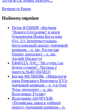
Літургія Св. Йоана Золотоус...
Вечірня та Рання
Найпопулярніше
Петро КУШНІР, «Видіння
"Нового Єрусалима" в книзі
Одкровення Йоана Богослова
(Од. 21). Інтертекстуально-
богословський аналіз» (науковий
керівник – о. ліц. Ростислав
Приріз, рецензент – о. ліц.
Андрій Нискогуз)
ЕФФАТА ДДС: "Не судіть і не
будете суджені". Частина 2
(випуск №40) [ВІДЕО]
Богдан ФЕДИНЯК, «Маріологія
папи Римського Венедикта XVI»
(науковий керівник – о. д-р Олег
Чупа, рецензент – о. ліц.
Володимир Тухлян)
Володимир АНДРУХІВ,
«Почаївська лавра в унійний
період» (науковий керівник – п.