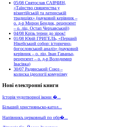
05/08
Святослав САВЧИН,
«Таїнство священства у
візантійській та латинській
традиціях» (науковий керівник –
о. д-р Мирон Бендик, рецензент
– о. ліц. Остап Черхавський)
04/08
Крізь терни до зірок!
01/08
Юрій ГРИГЕЛЬ, «Перший
Нікейський собор: історично-
богословський аналіз» (науковий
керівник – о. ліц. Іван Гаваньо,
рецензент – о. д-р Володимир
Івасівка)
30/07
Радянський Союз –
колиска ідеології комунізму
Нові електронні книги
Історія чудотворної ікони �...
Більший християньско-катол...
Напівникъ церковный по обр�...