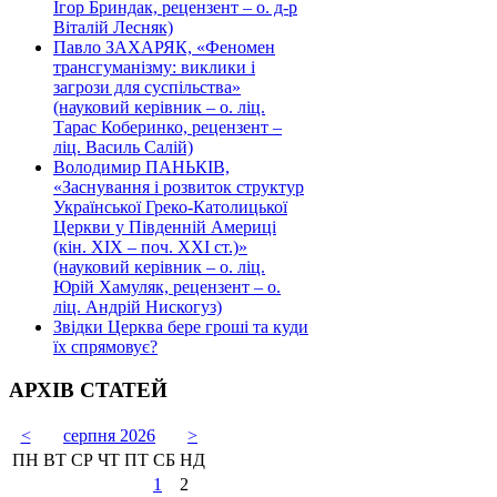
Ігор Бриндак, рецензент – о. д-р
Віталій Лесняк)
Павло ЗАХАРЯК, «Феномен
трансгуманізму: виклики і
загрози для суспільства»
(науковий керівник – о. ліц.
Тарас Коберинко, рецензент –
ліц. Василь Салій)
Володимир ПАНЬКІВ,
«Заснування і розвиток структур
Української Греко-Католицької
Церкви у Південній Америці
(кін. ХІХ – поч. ХХІ ст.)»
(науковий керівник – о. ліц.
Юрій Хамуляк, рецензент – о.
ліц. Андрій Нискогуз)
Звідки Церква бере гроші та куди
їх спрямовує?
АРХІВ СТАТЕЙ
<
серпня 2026
>
ПН
ВТ
СР
ЧТ
ПТ
СБ
НД
1
2