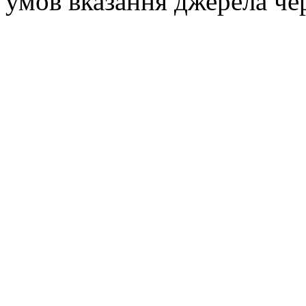
умов вказання джерела че