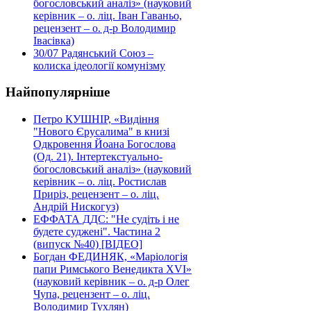
богословський аналіз» (науковий
керівник – о. ліц. Іван Гаваньо,
рецензент – о. д-р Володимир
Івасівка)
30/07
Радянський Союз –
колиска ідеології комунізму
Найпопулярніше
Петро КУШНІР, «Видіння
"Нового Єрусалима" в книзі
Одкровення Йоана Богослова
(Од. 21). Інтертекстуально-
богословський аналіз» (науковий
керівник – о. ліц. Ростислав
Приріз, рецензент – о. ліц.
Андрій Нискогуз)
ЕФФАТА ДДС: "Не судіть і не
будете суджені". Частина 2
(випуск №40) [ВІДЕО]
Богдан ФЕДИНЯК, «Маріологія
папи Римського Венедикта XVI»
(науковий керівник – о. д-р Олег
Чупа, рецензент – о. ліц.
Володимир Тухлян)