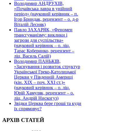
Володимир АНДРУХІВ,
«Почаївська лавра в унійний
період» (науковий керівник – п.
Ігор Бриндак, рецензент – о. д-р
Віталій Лесняк)
Павло ЗАХАРЯК, «Феномен
трансгуманізму: виклики і
загрози для суспільства»
(науковий керівник – о. ліц.
Тарас Коберинко, рецензент –
ліц. Василь Салій)
Володимир ПАНЬКІВ,
«Заснування і розвиток структур
Української Греко-Католицької
Церкви у Південній Америці
(кін. ХІХ – поч. ХХІ ст.)»
(науковий керівник – о. ліц.
Юрій Хамуляк, рецензент – о.
ліц. Андрій Нискогуз)
Звідки Церква бере гроші та куди
їх спрямовує?
АРХІВ СТАТЕЙ