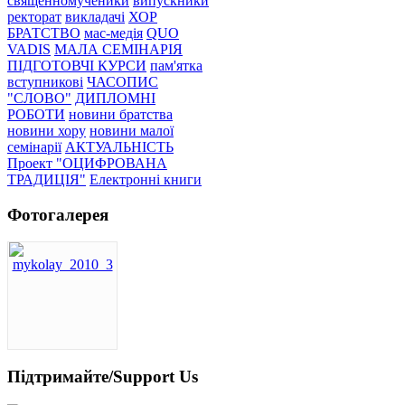
священномученики
випускники
ректорат
викладачі
ХОР
БРАТСТВО
мас-медія
QUO
VADIS
МАЛА СЕМІНАРІЯ
ПІДГОТОВЧІ КУРСИ
пам'ятка
вступникові
ЧАСОПИС
"СЛОВО"
ДИПЛОМНІ
РОБОТИ
новини братства
новини хору
новини малої
семінарії
АКТУАЛЬНІСТЬ
Проект "ОЦИФРОВАНА
ТРАДИЦІЯ"
Електронні книги
Фотогалерея
Підтримайте/Support Us