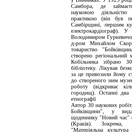
Самбора, де займаєт
науковою діяльністю
практикою (він був п
Самбірщині, першим куп
електрокардіограф). 
Володимиром Гуркевичом
д-ром Михайлом Скор
товариство "Бойківщин
створено регіональний 
Кобільника зібрано 30
бібліотеку. Лікував без
за це привозили йому ст
до створеного ним музе
роботу (відкриває кі
городищ). Останні два
етнографії
Автор 30 наукових робіт,
Бойківщини", у вида
щоденнику "Новий час" (
(Краків). Зокрема,
"Матеріяльна культура