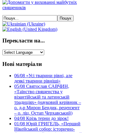
Перекласти на...
Нові матеріали
06/08
«Усі тварини рівні, але
деякі тварини рівніші»
05/08
Святослав САВЧИН,
«Таїнство священства у
візантійській та латинській
традиціях» (науковий керівник –
о. д-р Мирон Бендик, рецензент
– о. ліц. Остап Черхавський)
04/08
Крізь терни до зірок!
01/08
Юрій ГРИГЕЛЬ, «Перший
Нікейський собор: історично-