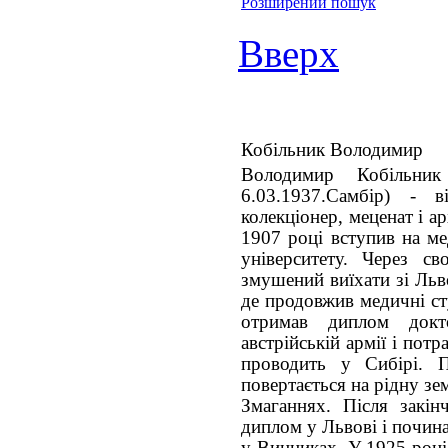
Розширений пошук
Вверх
Кобільник Володимир
Володимир Кобільни
6.03.1937.Самбір) - в
колекціонер, меценат і ар
1907 році вступив на ме
університету. Через св
змушений виїхати зі Льв
де продовжив медичні ст
отримав диплом док
австрійській армії і пот
проводить у Сибірі. 
повертається на рідну зе
Змаганнях. Після закін
диплом у Львові і почина
у Винниках. У 1925 році