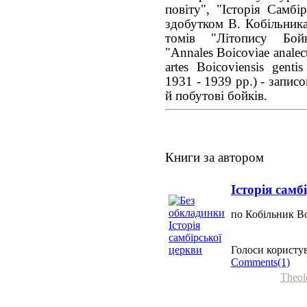
повіту", "Історія Самбі
здобутком В. Кобільник
томів "Літопису Бойк
"Annales Воіcoviae analecta
artes Boicoviensis gentis
1931 - 1939 рр.) - записо
й побутові бойків.
Книги за автором
Історія самб
по Кобільник 
Голоси користув
Comments(1)
Theol