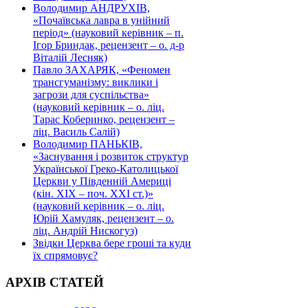
Володимир АНДРУХІВ,
«Почаївська лавра в унійний
період» (науковий керівник – п.
Ігор Бриндак, рецензент – о. д-р
Віталій Лесняк)
Павло ЗАХАРЯК, «Феномен
трансгуманізму: виклики і
загрози для суспільства»
(науковий керівник – о. ліц.
Тарас Коберинко, рецензент –
ліц. Василь Салій)
Володимир ПАНЬКІВ,
«Заснування і розвиток структур
Української Греко-Католицької
Церкви у Південній Америці
(кін. ХІХ – поч. ХХІ ст.)»
(науковий керівник – о. ліц.
Юрій Хамуляк, рецензент – о.
ліц. Андрій Нискогуз)
Звідки Церква бере гроші та куди
їх спрямовує?
АРХІВ СТАТЕЙ