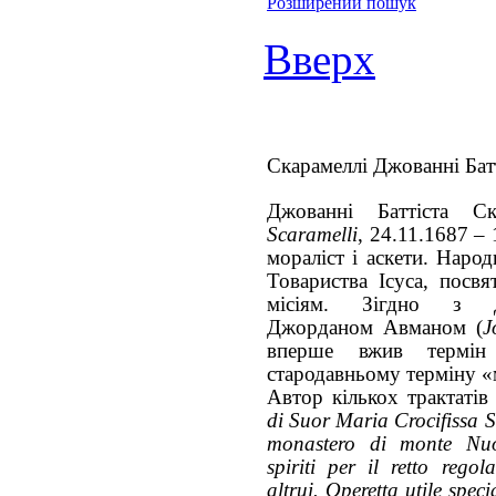
Розширений пошук
Вверх
Скарамеллі Джованні Бат
Джованні Баттіста Ск
Scaramelli
, 24.11.1687 – 
мораліст і аскети. Наро
Товариства Ісуса, посв
місіям. Зігдно з д
Джорданом Авманом (
J
вперше вжив термін
стародавньому терміну «
Автор кількох трактатів
di Suor Maria Crocifissa 
monastero di monte Nuo
spiriti per il retto rego
altrui. Operetta utile spec