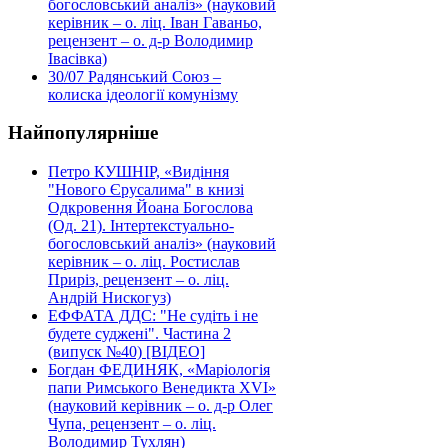
богословський аналіз» (науковий
керівник – о. ліц. Іван Гаваньо,
рецензент – о. д-р Володимир
Івасівка)
30/07
Радянський Союз –
колиска ідеології комунізму
Найпопулярніше
Петро КУШНІР, «Видіння
"Нового Єрусалима" в книзі
Одкровення Йоана Богослова
(Од. 21). Інтертекстуально-
богословський аналіз» (науковий
керівник – о. ліц. Ростислав
Приріз, рецензент – о. ліц.
Андрій Нискогуз)
ЕФФАТА ДДС: "Не судіть і не
будете суджені". Частина 2
(випуск №40) [ВІДЕО]
Богдан ФЕДИНЯК, «Маріологія
папи Римського Венедикта XVI»
(науковий керівник – о. д-р Олег
Чупа, рецензент – о. ліц.
Володимир Тухлян)