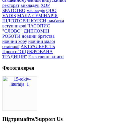
священномученики
випускники
ректорат
викладачі
ХОР
БРАТСТВО
мас-медія
QUO
VADIS
МАЛА СЕМІНАРІЯ
ПІДГОТОВЧІ КУРСИ
пам'ятка
вступникові
ЧАСОПИС
"СЛОВО"
ДИПЛОМНІ
РОБОТИ
новини братства
новини хору
новини малої
семінарії
АКТУАЛЬНІСТЬ
Проект "ОЦИФРОВАНА
ТРАДИЦІЯ"
Електронні книги
Фотогалерея
Підтримайте/Support Us