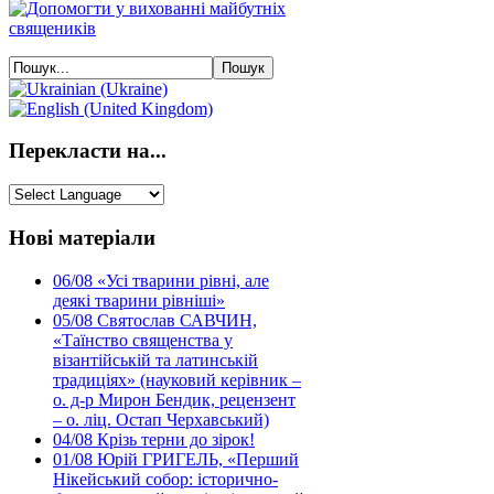
Перекласти на...
Нові матеріали
06/08
«Усі тварини рівні, але
деякі тварини рівніші»
05/08
Святослав САВЧИН,
«Таїнство священства у
візантійській та латинській
традиціях» (науковий керівник –
о. д-р Мирон Бендик, рецензент
– о. ліц. Остап Черхавський)
04/08
Крізь терни до зірок!
01/08
Юрій ГРИГЕЛЬ, «Перший
Нікейський собор: історично-