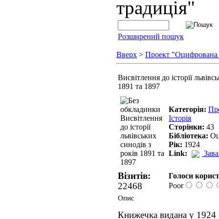
традиція"
Розширений пошук
Вверх
>
Проект "Оцифрована
Висвітлення до історії львівсь
1891 та 1897
Категорія:
Пр
Історія
Сторінки:
43
Бібліотека:
Оц
Рік:
1924
Link:
Зав
Візитів:
Голоси корист
22468
Poor
Опис
Книжечка видана у 1924 р