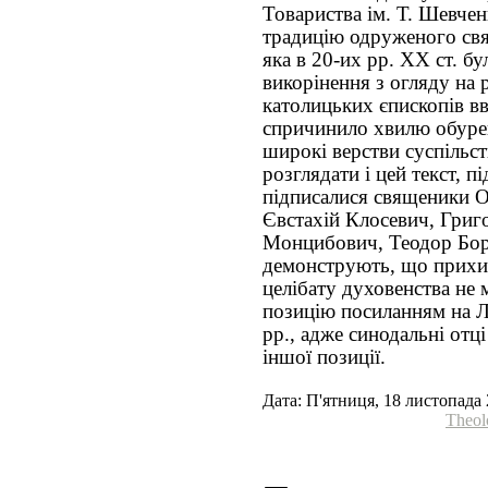
Товариства ім. Т. Шевче
традицію одруженого свя
яка в 20-их рр. ХХ ст. бу
викорінення з огляду на 
католицьких єпископів вв
спричинило хвилю обурен
широкі верстви суспільст
розглядати і цей текст, п
підписалися священики 
Євстахій Клосевич, Григ
Монцибович, Теодор Бор
демонструють, що прихи
целібату духовенства не
позицію посиланням на Л
рр., адже синодальні отц
іншої позиції.
Дата: П'ятниця, 18 листопада 
Theol