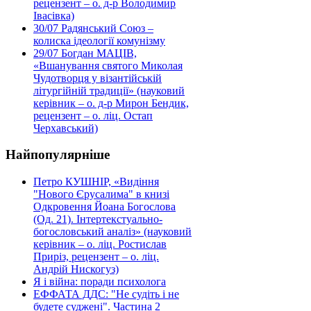
рецензент – о. д-р Володимир
Івасівка)
30/07
Радянський Союз –
колиска ідеології комунізму
29/07
Богдан МАЦІВ,
«Вшанування святого Миколая
Чудотворця у візантійській
літургійній традиції» (науковий
керівник – о. д-р Мирон Бендик,
рецензент – о. ліц. Остап
Черхавський)
Найпопулярніше
Петро КУШНІР, «Видіння
"Нового Єрусалима" в книзі
Одкровення Йоана Богослова
(Од. 21). Інтертекстуально-
богословський аналіз» (науковий
керівник – о. ліц. Ростислав
Приріз, рецензент – о. ліц.
Андрій Нискогуз)
Я і війна: поради психолога
ЕФФАТА ДДС: "Не судіть і не
будете суджені". Частина 2