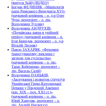
(випуск №40) [ВІДЕО]
Богдан ФЕДИНЯК, «Маріологія
папи Римського Венедикта XVI»
(науковий керівник – о. д-р Олег
Чупа, рецензент – о. ліц.
Володимир Тухлян)
Володимир АНДРУХІВ,
«Почаївська лавра в унійний
період» (науковий керівник – п.
Ігор Бриндак, рецензент – о. д-р
Віталій Лесняк)
Павло ЗАХАРЯК, «Феномен
трансгуманізму: виклики і
загрози для суспільства»
(науковий керівник – о. ліц.
Тарас Коберинко, рецензент –
ліц. Василь Салій)
Володимир ПАНЬКІВ,
«Заснування і розвиток структур
Української Греко-Католицької
Церкви у Південній Америці
(кін. ХІХ – поч. ХХІ ст.)»
(науковий керівник – о. ліц.
Юрій Хамуляк, рецензент – о.
ліц. Андрій Нискогуз)