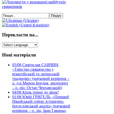
Перекласти на...
Нові матеріали
05/08
Святослав САВЧИН,
«Таїнство священства у
візантійській та латинській
традиціях» (науковий керівник –
о. д-р Мирон Бендик, рецензент
– о. ліц. Остап Черхавський)
04/08
Крізь терни до зірок!
01/08
Юрій ГРИГЕЛЬ, «Перший
Нікейський собор: історично-
богословський аналіз» (науковий
керівник – о. ліц. Іван Гаваньо,