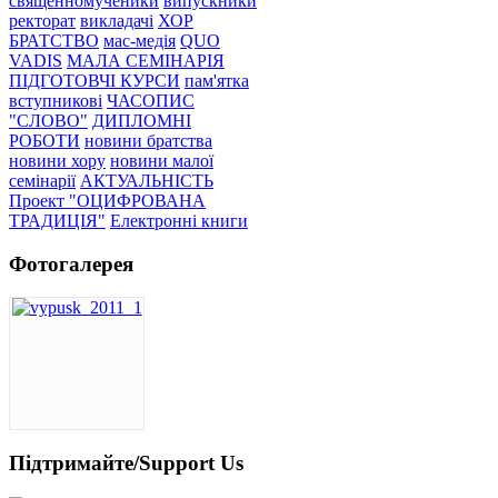
священномученики
випускники
ректорат
викладачі
ХОР
БРАТСТВО
мас-медія
QUO
VADIS
МАЛА СЕМІНАРІЯ
ПІДГОТОВЧІ КУРСИ
пам'ятка
вступникові
ЧАСОПИС
"СЛОВО"
ДИПЛОМНІ
РОБОТИ
новини братства
новини хору
новини малої
семінарії
АКТУАЛЬНІСТЬ
Проект "ОЦИФРОВАНА
ТРАДИЦІЯ"
Електронні книги
Фотогалерея
Підтримайте/Support Us