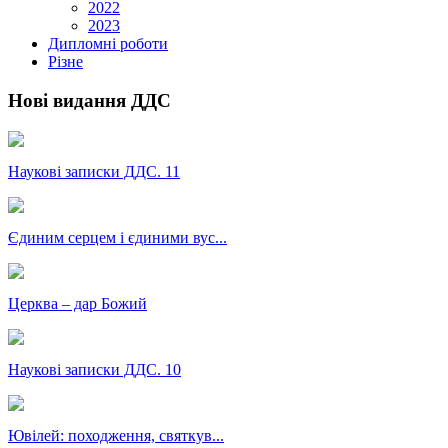
2022
2023
Дипломні роботи
Різне
Нові видання ДДС
Наукові записки ДДС. 11
Єдиним серцем і єдиними вус...
Церква – дар Божий
Наукові записки ДДС. 10
Ювілей: походження, святкув...