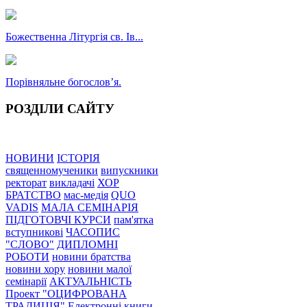
Божественна Літургія св. Ів...
Порівняльне богословʼя.
РОЗДІЛИ САЙТУ
НОВИНИ
ІСТОРІЯ
священномученики
випускники
ректорат
викладачі
ХОР
БРАТСТВО
мас-медія
QUO
VADIS
МАЛА СЕМІНАРІЯ
ПІДГОТОВЧІ КУРСИ
пам'ятка
вступникові
ЧАСОПИС
"СЛОВО"
ДИПЛОМНІ
РОБОТИ
новини братства
новини хору
новини малої
семінарії
АКТУАЛЬНІСТЬ
Проект "ОЦИФРОВАНА
ТРАДИЦІЯ"
Електронні книги