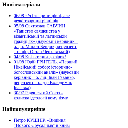
Нові матеріали
06/08
«Усі тварини рівні, але
деякі тварини рівніші»
05/08
Святослав САВЧИН,
«Таїнство священства у
візантійській та латинській
традиціях» (науковий керівник –
о. д-р Мирон Бендик, рецензент
– о. ліц. Остап Черхавський)
04/08
Крізь терни до зірок!
01/08
Юрій ГРИГЕЛЬ, «Перший
Нікейський собор: історично-
богословський аналіз» (науковий
керівник – о. ліц. Іван Гаваньо,
рецензент – о. д-р Володимир
Івасівка)
30/07
Радянський Союз –
колиска ідеології комунізму
Найпопулярніше
Петро КУШНІР, «Видіння
"Нового Єрусалима" в книзі