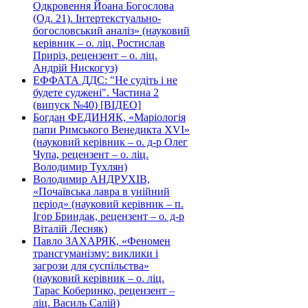
Одкровення Йоана Богослова
(Од. 21). Інтертекстуально-
богословський аналіз» (науковий
керівник – о. ліц. Ростислав
Приріз, рецензент – о. ліц.
Андрій Нискогуз)
ЕФФАТА ДДС: "Не судіть і не
будете суджені". Частина 2
(випуск №40) [ВІДЕО]
Богдан ФЕДИНЯК, «Маріологія
папи Римського Венедикта XVI»
(науковий керівник – о. д-р Олег
Чупа, рецензент – о. ліц.
Володимир Тухлян)
Володимир АНДРУХІВ,
«Почаївська лавра в унійний
період» (науковий керівник – п.
Ігор Бриндак, рецензент – о. д-р
Віталій Лесняк)
Павло ЗАХАРЯК, «Феномен
трансгуманізму: виклики і
загрози для суспільства»
(науковий керівник – о. ліц.
Тарас Коберинко, рецензент –
ліц. Василь Салій)