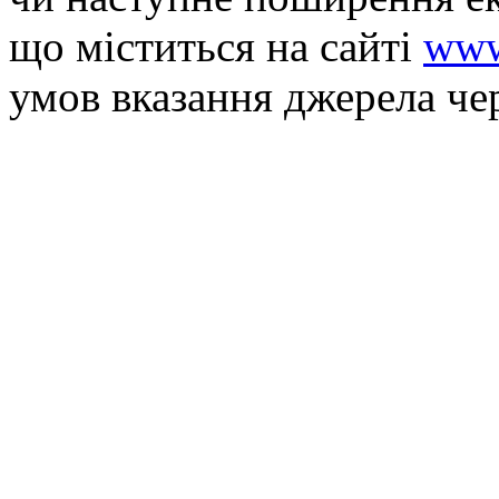
що мiститься на сайті
www
умов вказання джерела че