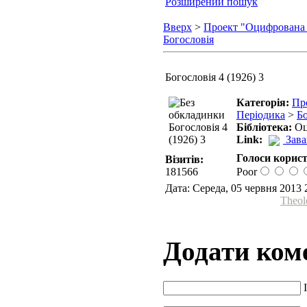
Розширений пошук
Вверх
>
Проект "Оцифрована
Богословія
Богословія 4 (1926) 3
Категорія:
Пр
Періодика
>
Бо
Бібліотека:
Оц
Link:
Зав
Голоси корист
Візитів:
181566
Poor
Дата: Середа, 05 червня 2013 
Theol
Додати ком