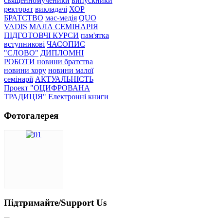
священномученики
випускники
ректорат
викладачі
ХОР
БРАТСТВО
мас-медія
QUO
VADIS
МАЛА СЕМІНАРІЯ
ПІДГОТОВЧІ КУРСИ
пам'ятка
вступникові
ЧАСОПИС
"СЛОВО"
ДИПЛОМНІ
РОБОТИ
новини братства
новини хору
новини малої
семінарії
АКТУАЛЬНІСТЬ
Проект "ОЦИФРОВАНА
ТРАДИЦІЯ"
Електронні книги
Фотогалерея
Підтримайте/Support Us