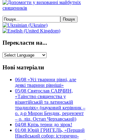
Перекласти на...
Нові матеріали
06/08
«Усі тварини рівні, але
деякі тварини рівніші»
05/08
Святослав САВЧИН,
«Таїнство священства у
візантійській та латинській
традиціях» (науковий керівник –
о. д-р Мирон Бендик, рецензент
– о. ліц. Остап Черхавський)
04/08
Крізь терни до зірок!
01/08
Юрій ГРИГЕЛЬ, «Перший
Нікейський собор: історично-