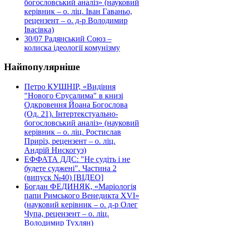
богословський аналіз» (науковий
керівник – о. ліц. Іван Гаваньо,
рецензент – о. д-р Володимир
Івасівка)
30/07
Радянський Союз –
колиска ідеології комунізму
Найпопулярніше
Петро КУШНІР, «Видіння
"Нового Єрусалима" в книзі
Одкровення Йоана Богослова
(Од. 21). Інтертекстуально-
богословський аналіз» (науковий
керівник – о. ліц. Ростислав
Приріз, рецензент – о. ліц.
Андрій Нискогуз)
ЕФФАТА ДДС: "Не судіть і не
будете суджені". Частина 2
(випуск №40) [ВІДЕО]
Богдан ФЕДИНЯК, «Маріологія
папи Римського Венедикта XVI»
(науковий керівник – о. д-р Олег
Чупа, рецензент – о. ліц.
Володимир Тухлян)