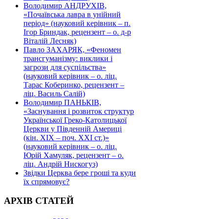
Володимир АНДРУХІВ,
«Почаївська лавра в унійний
період» (науковий керівник – п.
Ігор Бриндак, рецензент – о. д-р
Віталій Лесняк)
Павло ЗАХАРЯК, «Феномен
трансгуманізму: виклики і
загрози для суспільства»
(науковий керівник – о. ліц.
Тарас Коберинко, рецензент –
ліц. Василь Салій)
Володимир ПАНЬКІВ,
«Заснування і розвиток структур
Української Греко-Католицької
Церкви у Південній Америці
(кін. ХІХ – поч. ХХІ ст.)»
(науковий керівник – о. ліц.
Юрій Хамуляк, рецензент – о.
ліц. Андрій Нискогуз)
Звідки Церква бере гроші та куди
їх спрямовує?
АРХІВ СТАТЕЙ