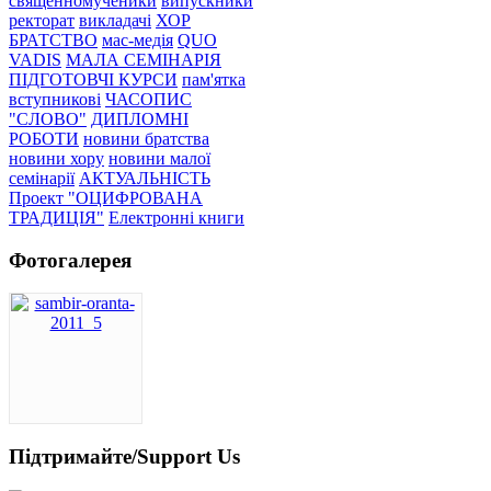
священномученики
випускники
ректорат
викладачі
ХОР
БРАТСТВО
мас-медія
QUO
VADIS
МАЛА СЕМІНАРІЯ
ПІДГОТОВЧІ КУРСИ
пам'ятка
вступникові
ЧАСОПИС
"СЛОВО"
ДИПЛОМНІ
РОБОТИ
новини братства
новини хору
новини малої
семінарії
АКТУАЛЬНІСТЬ
Проект "ОЦИФРОВАНА
ТРАДИЦІЯ"
Електронні книги
Фотогалерея
Підтримайте/Support Us