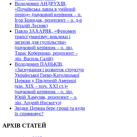
Володимир АНДРУХІВ,
«Почаївська лавра в унійний
період» (науковий керівник – п.
Ігор Бриндак, рецензент – о. д-р
Віталій Лесняк)
Павло ЗАХАРЯК, «Феномен
трансгуманізму: виклики і
загрози для суспільства»
(науковий керівник – о. ліц.
Тарас Коберинко, рецензент –
ліц. Василь Салій)
Володимир ПАНЬКІВ,
«Заснування і розвиток структур
Української Греко-Католицької
Церкви у Південній Америці
(кін. ХІХ – поч. ХХІ ст.)»
(науковий керівник – о. ліц.
Юрій Хамуляк, рецензент – о.
ліц. Андрій Нискогуз)
Звідки Церква бере гроші та куди
їх спрямовує?
АРХІВ СТАТЕЙ