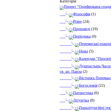
Категорія
Проект "Оцифрована спад
|_
Філософія
(1)
|_
Різне
(24)
|_
Проповіді
(19)
|_
Періодика
(0)
|_
Перемиські епархі
|_
Нива
(5)
|_
Календар "Просві
|_
Душпастырь Часоп
св. ап. Павла
(2)
|_
Вістникъ Перемыс
|_
Богословія
(22)
|_
Патристика
(6)
|_
Літургіка
(8)
|_
Паралітургійні те