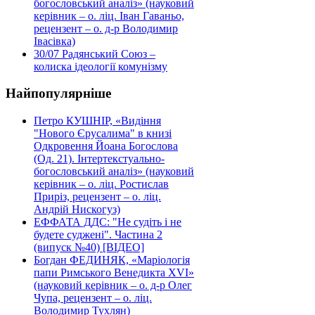
богословський аналіз» (науковий
керівник – о. ліц. Іван Гаваньо,
рецензент – о. д-р Володимир
Івасівка)
30/07
Радянський Союз –
колиска ідеології комунізму
Найпопулярніше
Петро КУШНІР, «Видіння
"Нового Єрусалима" в книзі
Одкровення Йоана Богослова
(Од. 21). Інтертекстуально-
богословський аналіз» (науковий
керівник – о. ліц. Ростислав
Приріз, рецензент – о. ліц.
Андрій Нискогуз)
ЕФФАТА ДДС: "Не судіть і не
будете суджені". Частина 2
(випуск №40) [ВІДЕО]
Богдан ФЕДИНЯК, «Маріологія
папи Римського Венедикта XVI»
(науковий керівник – о. д-р Олег
Чупа, рецензент – о. ліц.
Володимир Тухлян)