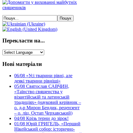
Перекласти на...
Нові матеріали
06/08
«Усі тварини рівні, але
деякі тварини рівніші»
05/08
Святослав САВЧИН,
«Таїнство священства у
візантійській та латинській
традиціях» (науковий керівник –
о. д-р Мирон Бендик, рецензент
– о. ліц. Остап Черхавський)
04/08
Крізь терни до зірок!
01/08
Юрій ГРИГЕЛЬ, «Перший
Нікейський собор: історично-