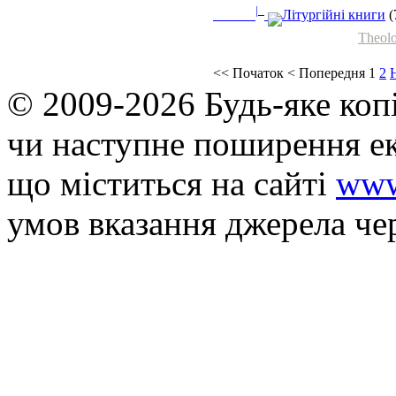
|_
Літургійні книги
(
Theolo
<<
Початок
<
Попередня
1
2
© 2009-2026 Будь-яке коп
чи наступне поширення ек
що мiститься на сайті
www
умов вказання джерела че