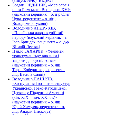
(випуск №40) [ВІДЕО]
Богдан ФЕДИНЯК, «Маріологія
папи Римського Венедикта XVI»
(науковий керівник – о. д-р Олег
Чупа, рецензент – о. ліц.
Володимир Тухлян)
Володимир АНДРУХІВ,
«Почаївська лавра в унійний
період» (науковий керівник – п.
Ігор Бриндак, рецензент – о. д-р
Віталій Лесняк)
Павло ЗАХАРЯК, «Феномен
трансгуманізму: виклики і
загрози для суспільства»
(науковий керівник – о. ліц.
Тарас Коберинко, рецензент –
ліц. Василь Салій)
Володимир ПАНЬКІВ,
«Заснування і розвиток структур
Української Греко-Католицької
Церкви у Південній Америці
(кін. ХІХ – поч. ХХІ ст.)»
(науковий керівник – о. ліц.
Юрій Хамуляк, рецензент – о.
ліц. Андрій Нискогуз)