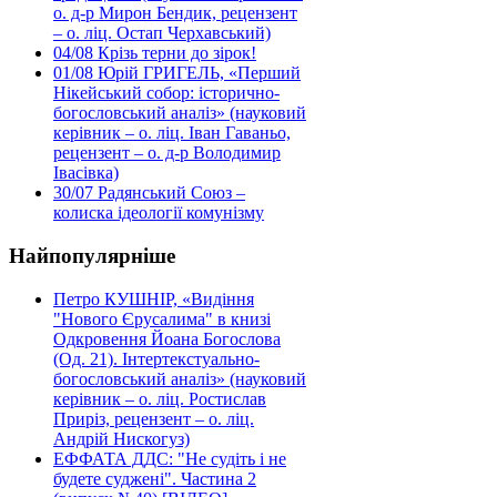
о. д-р Мирон Бендик, рецензент
– о. ліц. Остап Черхавський)
04/08
Крізь терни до зірок!
01/08
Юрій ГРИГЕЛЬ, «Перший
Нікейський собор: історично-
богословський аналіз» (науковий
керівник – о. ліц. Іван Гаваньо,
рецензент – о. д-р Володимир
Івасівка)
30/07
Радянський Союз –
колиска ідеології комунізму
Найпопулярніше
Петро КУШНІР, «Видіння
"Нового Єрусалима" в книзі
Одкровення Йоана Богослова
(Од. 21). Інтертекстуально-
богословський аналіз» (науковий
керівник – о. ліц. Ростислав
Приріз, рецензент – о. ліц.
Андрій Нискогуз)
ЕФФАТА ДДС: "Не судіть і не
будете суджені". Частина 2