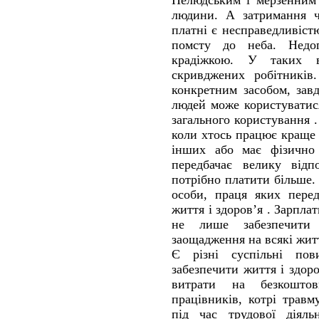
Нелюдським і мерзенним
людини. А затримання ч
платні є несправедливіст
помсту до неба. Недоп
крадіжкою. У таких 
скривджених робітників
конкретним засобом, зав
людей може користуватися
загального користування
коли хтось працює краще 
інших або має фізично
передбачає велику відпо
потрібно платити більше.
особи, праця яких перед
життя і здоров’я . Зарпла
не лише забезпечити
заощадження на всякі жит
Є різні суспільні пов
забезпечити життя і здоро
витрати на безкошто
працівників, котрі трав
під час трудової діяль