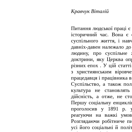
Кравчук Віталій
Питання людської праці є
історичний час. Вона є 
суспільного життя, і на
давніх-давен належало до
людину, про суспільне ж
доктрини, яку Церква оп
різних епох . У цій статт
з християнським віровч
працедавця і працівника в
Суспільство, а також пол
культура не становлять
дійсність, а отже, не ст
Першу соціальну енциклі
проголосив у 1891 р. у
реагуючи на важкі умов
Розглядаючи робітниче п
усі його соціальні й пол