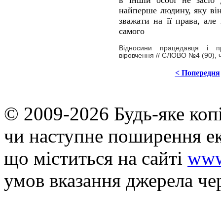
в іншій особі не засіб 
найперше людину, яку ві
зважати на її права, ал
самого
Відносини працедавця і пр
віровчення // СЛОВО №4 (90),
< Попередня
© 2009-2026 Будь-яке коп
чи наступне поширення ек
що мiститься на сайті
www
умов вказання джерела че