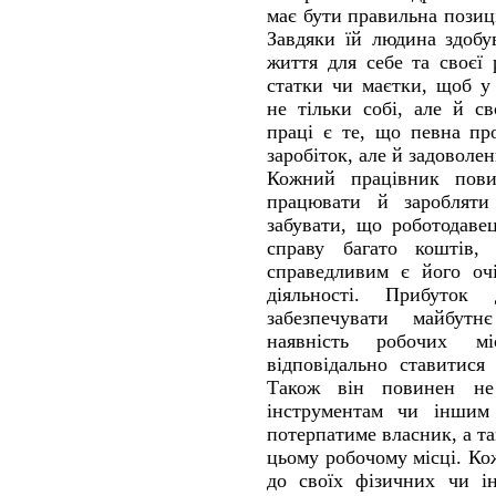
має бути правильна позиц
Завдяки їй людина здобу
життя для себе та своєї
статки чи маєтки, щоб у
не тільки собі, але й с
праці є те, що певна пр
заробіток, але й задоволен
Кожний працівник пови
працювати й заробляти
забувати, що роботодаве
справу багато коштів,
справедливим є його очі
діяльності. Прибуток 
забезпечувати майбутн
наявність робочих мі
відповідально ставитися
Також він повинен не
інструментам чи іншим 
потерпатиме власник, а т
цьому робочому місці. Ко
до своїх фізичних чи ін