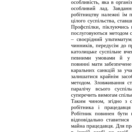
особливість, яка в органі
особливий лад. Завданн
робітництву належні їм 
цілого суспільства, став
Профспілки, піклуючись 
послуговуються методом с
– своєрідний ультиматум
чинників, передусім до п
католицьке суспільне вч
певними умовами й у 
повинні мати забезпечене
каральних санкцій за уч
залишатися крайнім засо
методом. Зловживання с
паралічу всього суспіл
суперечить вимогам спільн
Таким чином, згідно з 
робітника і працедавця
Робітник повинен бути 
відповідально ставитися
майна працедавця. Для п