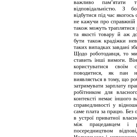
важливо пам’ятати
відповідальністю. З б
відбутися під час якогось
не кажучи про справжній 
також можуть траплятися 
та якості товару й аж д
бути також крадіжки нев
таких випадках завдані зб
Щодо роботодавця, то м
ставить інші вимоги. Він
користуватися своїм
поводитися, як пан 
виявляється в тому, що р
затримувати зарплату пра
робітником для власног
контексті немає іншого 
справедливості у віднош
саме плата за працю. Без 
в устрої приватної власн
між працедавцем і ро
посередництвом відпов