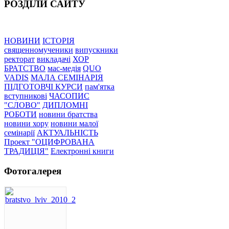
РОЗДІЛИ САЙТУ
НОВИНИ
ІСТОРІЯ
священномученики
випускники
ректорат
викладачі
ХОР
БРАТСТВО
мас-медія
QUO
VADIS
МАЛА СЕМІНАРІЯ
ПІДГОТОВЧІ КУРСИ
пам'ятка
вступникові
ЧАСОПИС
"СЛОВО"
ДИПЛОМНІ
РОБОТИ
новини братства
новини хору
новини малої
семінарії
АКТУАЛЬНІСТЬ
Проект "ОЦИФРОВАНА
ТРАДИЦІЯ"
Електронні книги
Фотогалерея