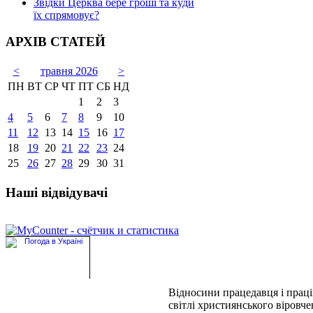
Звідки Церква бере гроші та куди
їх спрямовує?
АРХІВ СТАТЕЙ
<
травня 2026
>
ПН
ВТ
СР
ЧТ
ПТ
СБ
НД
1
2
3
4
5
6
7
8
9
10
11
12
13
14
15
16
17
18
19
20
21
22
23
24
25
26
27
28
29
30
31
Наші відвідувачі
Відносини працедавця і прац
світлі християнського віровч