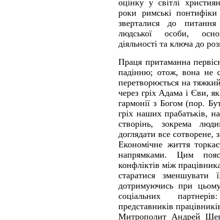
оцінку у світлі христия
роки римські понтифіки 
зверталися до питання
людської особи, осно
діяльності та ключа до ро
Праця притаманна первіс
падінню; отож, вона не 
перетворюється на тяжки
через гріх Адама і Єви, я
гармонії з Богом (пор. Бу
гріх наших прабатьків, н
створінь, зокрема люд
доглядати все сотворене,
Економічне життя торкаєт
напрямками. Цим пояс
конфліктів між працівник
старатися зменшувати ї
дотримуючись при цьому 
соціальних партнерів
представників працівникі
Митрополит Андрей Шеп