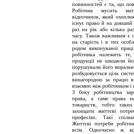
повинностей є та, що пов
Робітник мусить ма
відпочинок, який охоплю
існує право й на довший 
раз на рік або кілька р
часу. Також важливим є 
на старість і в тих особ
родом виконуваної праці
робітника належить те
продукції не шкодили йо
порушували його морально
розбудовується ціла систе
винагородою за працю в
взаємин між робітником і
З боку робітництва зар
права, а саме права на
товариств, тобто таки
захищати життєві потре
професіях. Такі спілк
Життєві потреби робітн
всім. Одночасно ж к